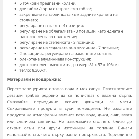
5 точкови предпазни колани;
две табли /горна отстраняема табла/;
закрепване на табличката към задните крачета на
столчето;
регулиране на плота - 4 позиции;
регулиране на облегалката - 3 позиции, като едната е
напълно легнало положение;
регулиране на степенката - 3 позиции;
регулиране на седалката във височина - 7 позиции;
2 позиции за регулиране на раменните колани;
олекотена алуминиева конструкция;
допълнителен омекотител; размер: 81 х 57 х 106см;
тегло: 8.300кг.
Материали и поддръжка:
Перете тапицерията с топла вода и мек сапун. Пластмасовите
детайли трябва редовно да се почистват с влажна кърпа.
Смазвайте периодично всички движещи се части.
Съхранявайте продукта в сухи помещения. Не излагайте
продукта на атмосферни влияния като вода, дъжд, сняг, влага
или слънчева светлина. Не използвайте столчето близо до
открит огън или други източници на топлина. Винаги
използвайте столчето върху равни повърхности. Периодично