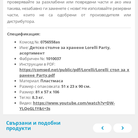
проверявайте за разхлабени или повредени части и ако има
такива, незабавно ги заменете с нови! Не използвайте резервни
части, които не са одобрени от производителя или
дистрибутора.
Спецификация:
Комсед №:
0756558as
Име:
Детско столче за хранене Lorelli Party,
асортимент
Фабричен №:
1010037
Инструкции в PDF:
https://comsed.net/public/pdf/Lorelli/Lorelli_стол_за_х
ранене_Party.pdf
Материал:
Пластмаса
Размер с опаковката:
51 х 23 х 90 см.
Размер:
81 х 57 х 106
Тегло:
8.3 кг.
Видео:
https://www.youtube.com/watch?v=DW-
YLQoGL1Y&t=3s
Свързани и подобни
продукти