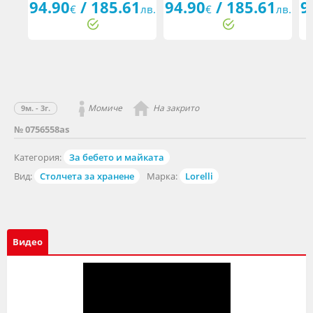
94.90
/ 185.61
94.90
/ 185.61
9
€
лв.
€
лв.
Момиче
На закрито
9м. - 3г.
№ 0756558as
Категория:
За бебето и майката
Вид:
Столчета за хранене
Марка:
Lorelli
Видео