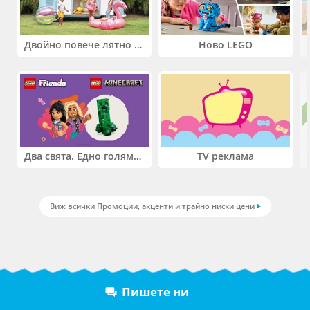
Двойно повече лятно забавление! Купи 2 продукта INTEX и вземи -33%
Ново LEGO
Два свята. Едно голямо приключение. Купи 2 продукта LEGO® Friends и/или LEGO® Minecraft и вземи -27%
TV реклама
Виж всички Промоции, акценти и трайно ниски цени
Пишете ни