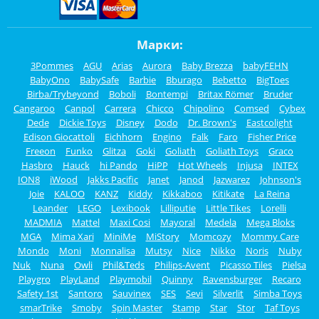
Марки:
3Pommes
AGU
Arias
Aurora
Baby Brezza
babyFEHN
BabyOno
BabySafe
Barbie
Bburago
Bebetto
BigToes
Birba/Trybeyond
Boboli
Bontempi
Britax Römer
Bruder
Cangaroo
Canpol
Carrera
Chicco
Chipolino
Comsed
Cybex
Dede
Dickie Toys
Disney
Dodo
Dr. Brown's
Eastcolight
Edison Giocattoli
Eichhorn
Engino
Falk
Faro
Fisher Price
Freeon
Funko
Glitza
Goki
Goliath
Goliath Toys
Graco
Hasbro
Hauck
hi Pando
HiPP
Hot Wheels
Injusa
INTEX
ION8
iWood
Jakks Pacific
Janet
Janod
Jazwarez
Johnson's
Joie
KALOO
KANZ
Kiddy
Kikkaboo
Kitikate
La Reina
Leander
LEGO
Lexibook
Lilliputie
Little Tikes
Lorelli
MADMIA
Mattel
Maxi Cosi
Mayoral
Medela
Mega Bloks
MGA
Mima Xari
MiniMe
MiStory
Momcozy
Mommy Care
Mondo
Moni
Monnalisa
Mutsy
Nice
Nikko
Noris
Nuby
Nuk
Nuna
Owli
Phil&Teds
Philips-Avent
Picasso Tiles
Pielsa
Playgro
PlayLand
Playmobil
Quinny
Ravensburger
Recaro
Safety 1st
Santoro
Sauvinex
SES
Sevi
Silverlit
Simba Toys
smarTrike
Smoby
Spin Master
Stamp
Star
Stor
Taf Toys