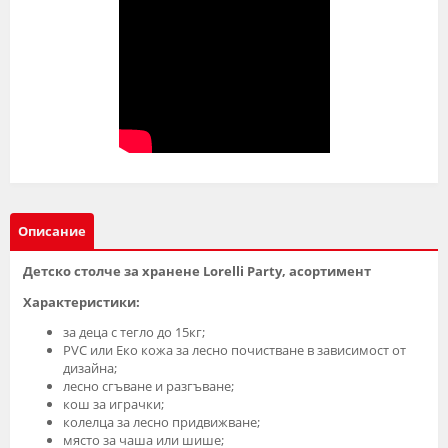
Описание
Детско столче за хранене Lorelli Party, асортимент
Характеристики:
за деца с тегло до 15кг;
PVC или Еко кожа за лесно почистване в зависимост от
дизайна;
лесно сгъване и разгъване;
кош за играчки;
колелца за лесно придвижване;
място за чаша или шише;