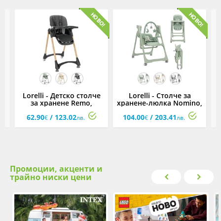
Lorelli - Детско столче
Lorelli - Столче за
i
за хранене Remo,
хранене-люлка Nomino,
асортимент
асортимент
62.90
/ 123.02
104.00
/ 203.41
€
лв.
€
лв.
Промоции, акценти и
трайно ниски цени