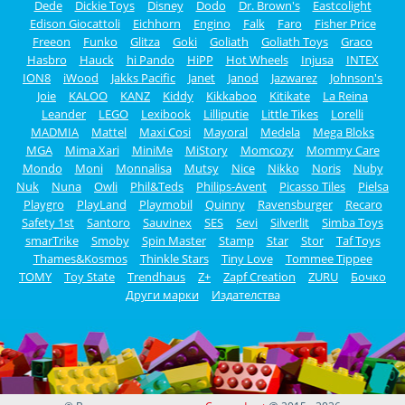
Dede
Dickie Toys
Disney
Dodo
Dr. Brown's
Eastcolight
Edison Giocattoli
Eichhorn
Engino
Falk
Faro
Fisher Price
Freeon
Funko
Glitza
Goki
Goliath
Goliath Toys
Graco
Hasbro
Hauck
hi Pando
HiPP
Hot Wheels
Injusa
INTEX
ION8
iWood
Jakks Pacific
Janet
Janod
Jazwarez
Johnson's
Joie
KALOO
KANZ
Kiddy
Kikkaboo
Kitikate
La Reina
Leander
LEGO
Lexibook
Lilliputie
Little Tikes
Lorelli
MADMIA
Mattel
Maxi Cosi
Mayoral
Medela
Mega Bloks
MGA
Mima Xari
MiniMe
MiStory
Momcozy
Mommy Care
Mondo
Moni
Monnalisa
Mutsy
Nice
Nikko
Noris
Nuby
Nuk
Nuna
Owli
Phil&Teds
Philips-Avent
Picasso Tiles
Pielsa
Playgro
PlayLand
Playmobil
Quinny
Ravensburger
Recaro
Safety 1st
Santoro
Sauvinex
SES
Sevi
Silverlit
Simba Toys
smarTrike
Smoby
Spin Master
Stamp
Star
Stor
Taf Toys
Thames&Kosmos
Thinkle Stars
Tiny Love
Tommee Tippee
TOMY
Toy State
Trendhaus
Z+
Zapf Creation
ZURU
Бочко
Други марки
Издателства