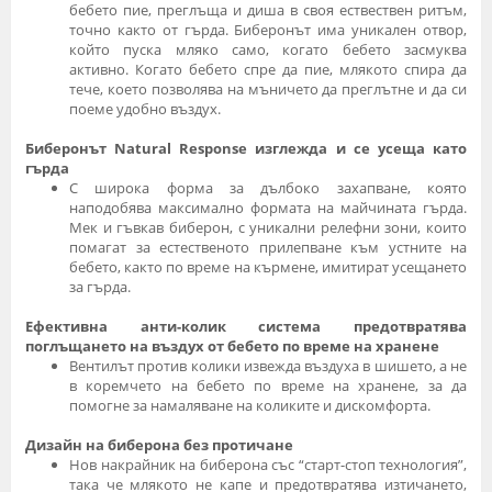
бебето пие, преглъща и диша в своя ествествен ритъм,
точно както от гърда. Биберонът има уникален отвор,
който пуска мляко само, когато бебето засмуква
активно. Когато бебето спре да пие, млякото спира да
тече, което позволява на мъничето да преглътне и да си
поеме удобно въздух.
Биберонът Natural Response изглежда и се усеща като
гърда
С широка форма за дълбоко захапване, която
наподобява максимално формата на майчината гърда.
Мек и гъвкав биберон, с уникални релефни зони, които
помагат за естественото прилепване към устните на
бебето, както по време на кърмене, имитират усещането
за гърда.
Ефективна анти-колик система предотвратява
поглъщането на въздух от бебето по време на хранене
Вентилът против колики извежда въздуха в шишето, а не
в коремчето на бебето по време на хранене, за да
помогне за намаляване на коликите и дискомфорта.
Дизайн на биберона без протичане
Нов накрайник на биберона със “старт-стоп технология”,
така че млякото не капе и предотвратява изтичането,