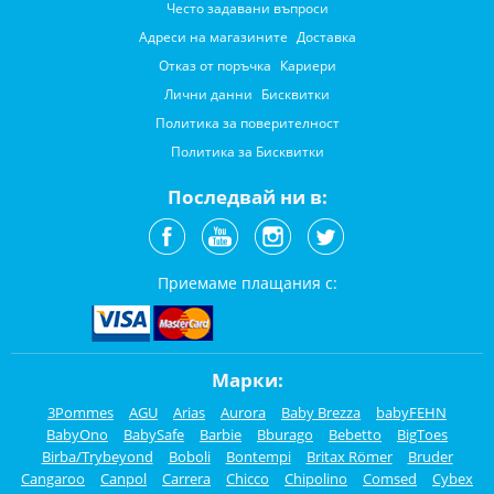
Често задавани въпроси
Адреси на магазините
Доставка
Отказ от поръчка
Кариери
Лични данни
Бисквитки
Политика за поверителност
Политика за Бисквитки
Последвай ни в:
Приемаме плащания с:
Марки:
3Pommes
AGU
Arias
Aurora
Baby Brezza
babyFEHN
BabyOno
BabySafe
Barbie
Bburago
Bebetto
BigToes
Birba/Trybeyond
Boboli
Bontempi
Britax Römer
Bruder
Cangaroo
Canpol
Carrera
Chicco
Chipolino
Comsed
Cybex