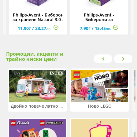
t
Philips-Avent - Биберон
Philips-Avent -
Б
за хранене Natural 3.0 -
Биберони за
м+
комплект от 3 броя,
новородено Natural, 2
A
11.90
/ 23.27
7.90
/ 15.45
поток 3, 4 и 5
броя, 0м+
€
лв.
€
лв.
Промоции, акценти и
трайно ниски цени
Двойно повече лятно забавление! Купи 2 продукта INTEX и вземи -33%
Ново LEGO