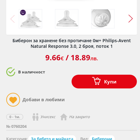
Биберон за хранене без протичане 0м+ Philips-Avent
Natural Response 3.0, 2 броя, поток 1
9.66
/ 18.89
€
лв.
В наличност
Купи
Унисекс
На закрито
0 - 1м.
№ 0760204
Категория:
За бебето и майката
Вид:
Биберони