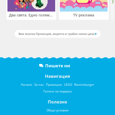
Два свята. Едно голямо приключение. Купи 2 продукта LEGO® Friends и/или LEGO® Minecraft и вземи -27%
TV реклама
Виж всички Промоции, акценти и трайно ниски цени
Пишете ни
Навигация
Начало
За нас
Промоции
LEGO
Ravensburger
Талони за подарък
Полезно
Общи условия