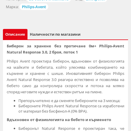
Марка:
Philips-Avent
Описание
Наличности по магазини
Биберон за хранене без протичане 0м+ Philips-Avent
Natural Response 3.0, 2 броя, поток 1
Philips Avent проектира биберон, вдъхновен от физиологията
на майките и бебетата, който улеснява комбинирането на
кърмене и хранене с шише. Иновативният биберон Philips
Avent Natural Response 3.0 реагира естествено и позволява на
бебето само да контролира скоростта и потока на мляко
според неговите нужди и естествен ритъм на пиене.
Препоръчително е да сменяте бибероните на 3 месеца;
Бибероните Philips Avent Natural Response са изработени
от материал без бисфенол-A (0% BPA).
Вдъхновен от физиологията на бебето и кърменето
Биберонът Natural Response е проектиран така, че