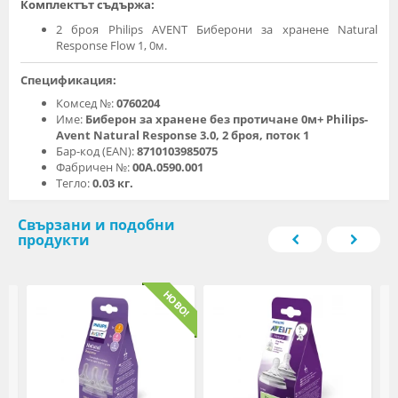
Комплектът съдържа:
2 броя Philips AVENT Биберони за хранене Natural
Response Flow 1, 0м.
Спецификация:
Комсед №:
0760204
Име:
Биберон за хранене без протичане 0м+ Philips-
Avent Natural Response 3.0, 2 броя, поток 1
Бар-код (EAN):
8710103985075
Фабричен №:
00A.0590.001
Тегло:
0.03 кг.
Свързани и подобни
продукти