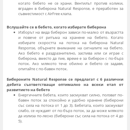
когато бебето не се храни. Вентилът против колики,
вграден в биберона Natural Response, е преработен за
съвместимост с AirFree клапа.
Вслушайте се в бебето, когато избирате биберона
Изборът на вида биберон зависи по-малко от възрастта
и повече от ритъма на хранене на бебето. Когато
избирате скоростта на потока на биберона Natural
Response, обърнете внимание на сигналите на бебето.
Ако бебето е раздразнително, заспива или си играе с
биберона, вместо да пие, време е за биберон с по-бърз
поток. Ако млякото тече обилно и бебето се задавя,
опитайте с по-бавен поток.
Бибероните Natural Response се предлагат с 6 различни
дебита съответстващи оптимално на всеки етап от
развитието на бебето
Енергичните бебета, които засмукват силно, ползват по-
бавен поток за спокойно и удобно хранене (биберони
със сила на потока от 1 до 3). Бебетата, които засмукват
слабо, се нуждаят от по-бърз поток, за да може млякото
да излиза по-лесно (биберони със сила на потока от 4 до
5).