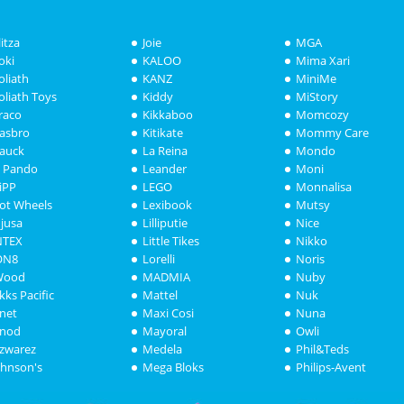
litza
Joie
MGA
oki
KALOO
Mima Xari
oliath
KANZ
MiniMe
oliath Toys
Kiddy
MiStory
raco
Kikkaboo
Momcozy
asbro
Kitikate
Mommy Care
auck
La Reina
Mondo
i Pando
Leander
Moni
iPP
LEGO
Monnalisa
ot Wheels
Lexibook
Mutsy
njusa
Lilliputie
Nice
NTEX
Little Tikes
Nikko
ON8
Lorelli
Noris
Wood
MADMIA
Nuby
akks Pacific
Mattel
Nuk
anet
Maxi Cosi
Nuna
anod
Mayoral
Owli
azwarez
Medela
Phil&Teds
ohnson's
Mega Bloks
Philips-Avent