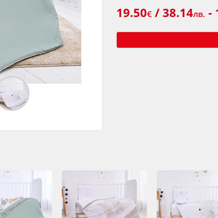
19.50
/ 38.14
- 
€
лв.