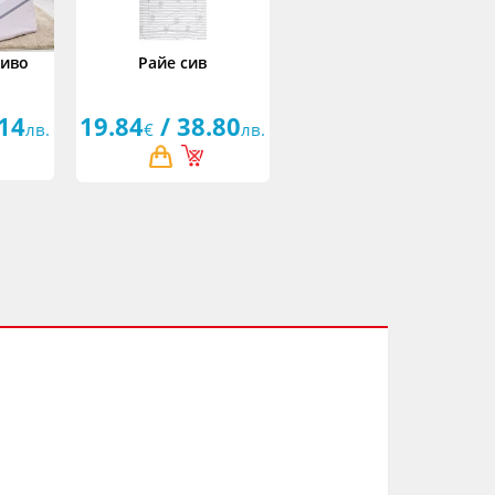
сиво
Райе сив
.14
19.84
/ 38.80
лв.
€
лв.