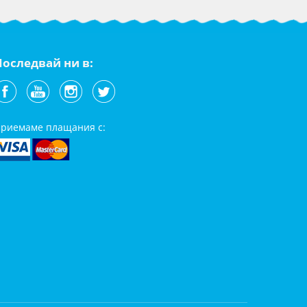
Последвай ни в:
риемаме плащания с: