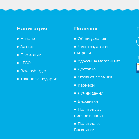
Навигация
Полезно
Начало
Общи условия
За нас
Често задавани
въпроси
Промоции
П
Адреси на магазините
LEGO
Доставка
Ravensburger
Отказ от поръчка
Талони за подарък
Кариери
Лични данни
Бисквитки
Политика за
поверителност
Политика за
Бисквитки