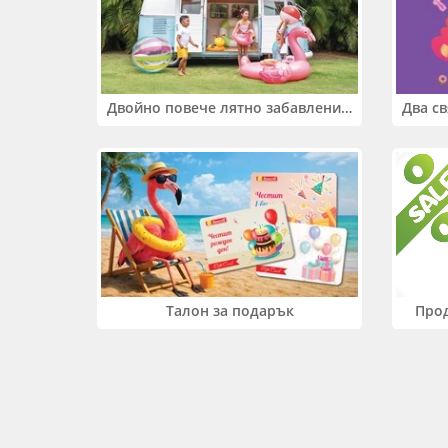
Двойно повече лятно забавление! Купи 2 продукта INTEX и вземи -33%
Прод
Талон за подарък