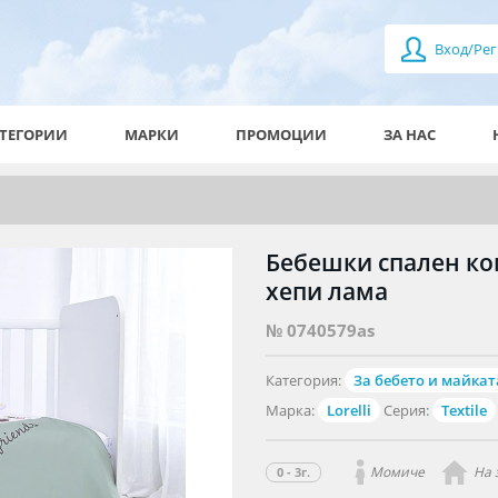
Вход/Рег
ТЕГОРИИ
МАРКИ
ПРОМОЦИИ
ЗА НАС
Бебешки спален ком
хепи лама
№ 0740579as
Категория:
За бебето и майкат
Марка:
Lorelli
Серия:
Textile
Момиче
На 
0 - 3г.