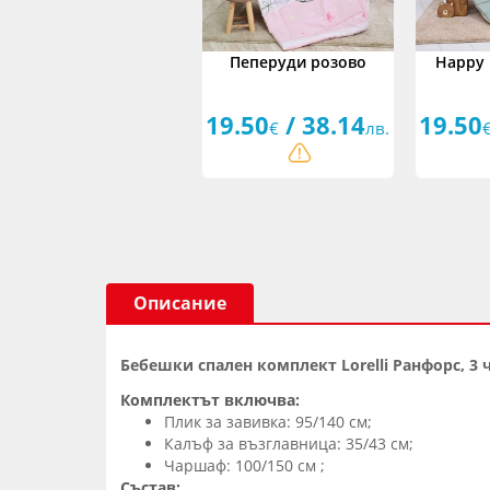
Пеперуди розово
Happy 
19.50
/ 38.14
19.50
€
лв.
Описание
Бебешки спален комплект Lorelli Ранфорс, 3 
Комплектът включва:
Плик за завивка: 95/140 см;
Калъф за възглавница: 35/43 см;
Чаршаф: 100/150 см ;
Състав: