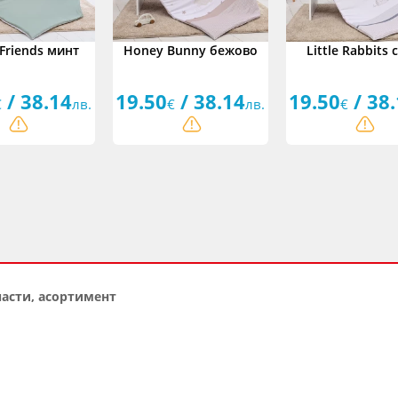
Friends минт
Honey Bunny бежово
Little Rabbits 
/ 38.14
19.50
/ 38.14
19.50
/ 38
€
лв.
€
лв.
€
части, асортимент