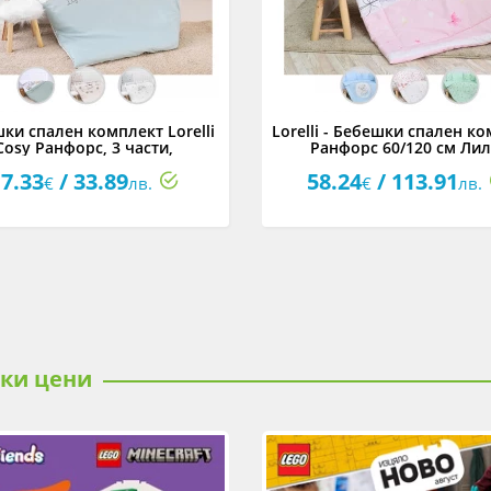
ки спален комплект Lorelli
Lorelli - Бебешки спален к
Cosy Ранфорс, 3 части,
Ранфорс 60/120 см Лил
асортимент
асортимент
7.33
/ 33.89
58.24
/ 113.91
€
лв.
€
лв.
ски цени