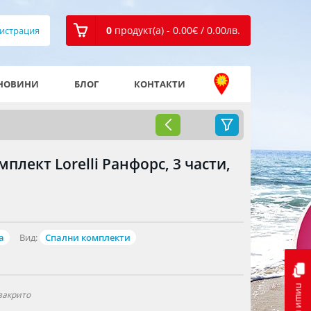
0
продукт(а) - 0.00
€
/ 0.00
лв.
истрация
НОВИНИ
БЛОГ
КОНТАКТИ
плект Lorelli Ранфорс, 3 части,
а
Вид:
Спални комплекти
пиши ни
закрито