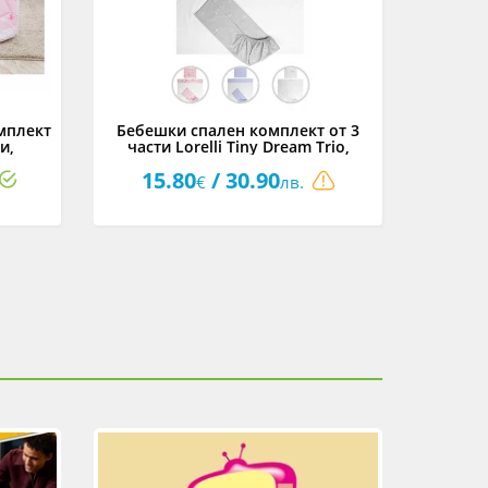
омплект
Бебешки спален комплект от 3
Бебешк
и,
части Lorelli Tiny Dream Trio,
трен
асортимент, 60 х 120 см
15.80
/ 30.90
55
€
лв.