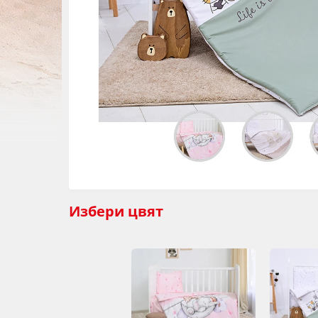
Избери
цвят