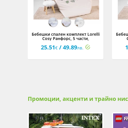
Lorelli
Бебешки спален комплект Lorelli
Бебеш
о
Cosy Ранфорс, 5 части,
асортимент
25.51
/ 49.89
1
.
€
лв.
Промоции, акценти и трайно ни