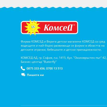
Фирма КОМСЕД и Верига детски магазини КОМСЕД са сред
водещите и най-бързо развиващи се фирми в областта на
детските играчки, бебешките и детски принадлежности.
КОМСЕД АД, гр. София, п.к. 1415, бул. "Околовръстен път" 42,
Бизнес център "Butterfly"
0875 333 456
0700 13 513
,
Пишете ни