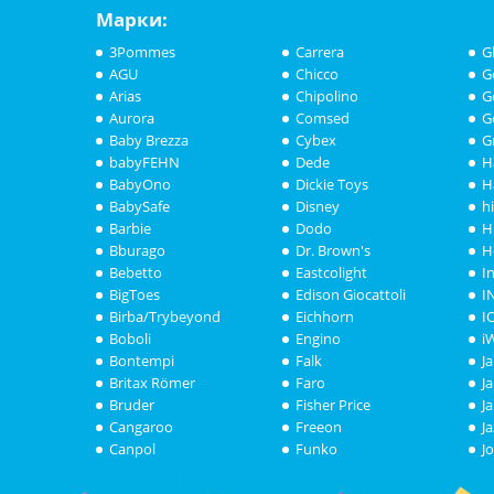
Марки:
3Pommes
Carrera
G
AGU
Chicco
G
Arias
Chipolino
G
Aurora
Comsed
G
Baby Brezza
Cybex
G
babyFEHN
Dede
H
BabyOno
Dickie Toys
H
BabySafe
Disney
h
Barbie
Dodo
H
Bburago
Dr. Brown's
H
Bebetto
Eastcolight
I
BigToes
Edison Giocattoli
I
Birba/Trybeyond
Eichhorn
I
Boboli
Engino
i
Bontempi
Falk
J
Britax Römer
Faro
J
Bruder
Fisher Price
J
Cangaroo
Freeon
J
Canpol
Funko
J