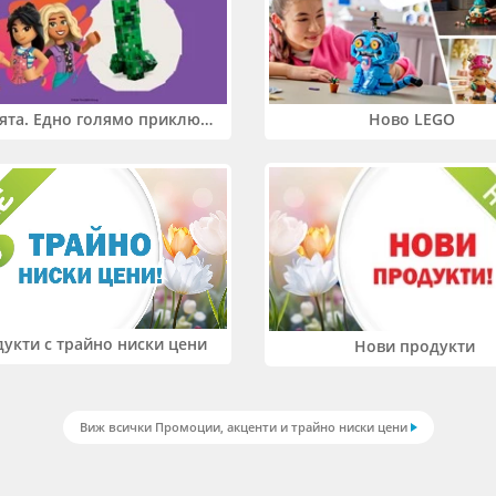
Два свята. Едно голямо приключение. Купи 2 продукта LEGO® Friends и/или LEGO® Minecraft и вземи -27%
Ново LEGO
укти с трайно ниски цени
Нови продукти
Виж всички Промоции, акценти и трайно ниски цени