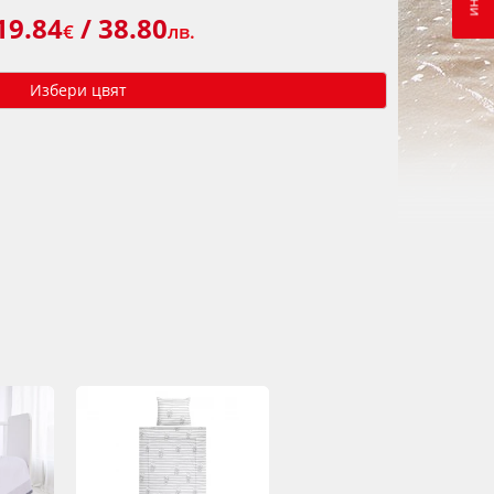
19.84
/ 38.80
€
лв.
Избери цвят