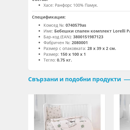
Хасе: Ранфорс 100% Памук.
Спецификация:
Комсед №:
0740579as
Име:
Бебешки спален комплект Lorelli Р
Бар-код (EAN):
3800151987123
Фабричен №:
2080001
Размер с опаковката:
28 х 39 х 2 см.
Размер:
150 х 100 х 1
Тегло:
0.75 кг.
Свързани и подобни продукти