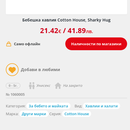
Бебешка хавлия Cotton House, Sharky Hug
21.42
/ 41.89
€
лв.
Само офлайн
Наличности по магазини
Унисекс
На закрито
0 - 5г.
№ 1060005
Категория:
За бебето и майката
Вид:
Хавлии и халати
Марка:
Други марки
Серия:
Cotton House