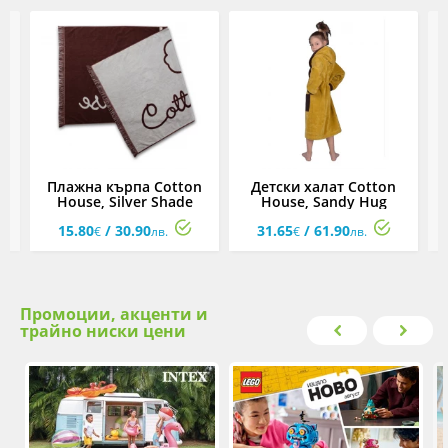
а
Плажна кърпа Cotton
Детски халат Cotton
Б
y
House, Silver Shade
House, Sandy Hug
15.80
/ 30.90
31.65
/ 61.90
€
лв.
€
лв.
Промоции, акценти и
трайно ниски цени