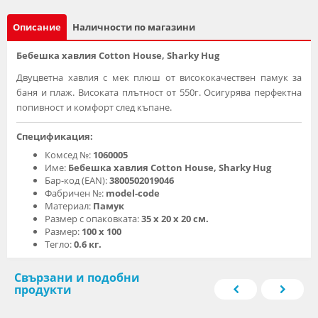
Описание
Наличности по магазини
Бебешка хавлия Cotton House, Sharky Hug
Двуцветна хавлия с мек плюш от висококачествен памук за
баня и плаж. Високата плътност от 550г. Осигурява перфектна
попивност и комфорт след къпане.
Спецификация:
Комсед №:
1060005
Име:
Бебешка хавлия Cotton House, Sharky Hug
Бар-код (EAN):
3800502019046
Фабричен №:
model-code
Материал:
Памук
Размер с опаковката:
35 х 20 х 20 см.
Размер:
100 х 100
Тегло:
0.6 кг.
Свързани и подобни
продукти