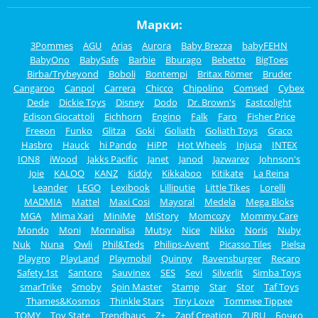
Марки:
3Pommes
AGU
Arias
Aurora
Baby Brezza
babyFEHN
BabyOno
BabySafe
Barbie
Bburago
Bebetto
BigToes
Birba/Trybeyond
Boboli
Bontempi
Britax Römer
Bruder
Cangaroo
Canpol
Carrera
Chicco
Chipolino
Comsed
Cybex
Dede
Dickie Toys
Disney
Dodo
Dr. Brown's
Eastcolight
Edison Giocattoli
Eichhorn
Engino
Falk
Faro
Fisher Price
Freeon
Funko
Glitza
Goki
Goliath
Goliath Toys
Graco
Hasbro
Hauck
hi Pando
HiPP
Hot Wheels
Injusa
INTEX
ION8
iWood
Jakks Pacific
Janet
Janod
Jazwarez
Johnson's
Joie
KALOO
KANZ
Kiddy
Kikkaboo
Kitikate
La Reina
Leander
LEGO
Lexibook
Lilliputie
Little Tikes
Lorelli
MADMIA
Mattel
Maxi Cosi
Mayoral
Medela
Mega Bloks
MGA
Mima Xari
MiniMe
MiStory
Momcozy
Mommy Care
Mondo
Moni
Monnalisa
Mutsy
Nice
Nikko
Noris
Nuby
Nuk
Nuna
Owli
Phil&Teds
Philips-Avent
Picasso Tiles
Pielsa
Playgro
PlayLand
Playmobil
Quinny
Ravensburger
Recaro
Safety 1st
Santoro
Sauvinex
SES
Sevi
Silverlit
Simba Toys
smarTrike
Smoby
Spin Master
Stamp
Star
Stor
Taf Toys
Thames&Kosmos
Thinkle Stars
Tiny Love
Tommee Tippee
TOMY
Toy State
Trendhaus
Z+
Zapf Creation
ZURU
Бочко