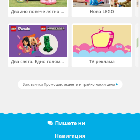
Двойно повече лятно забавление! Купи 2 продукта INTEX и вземи -33%
Ново LEGO
Два свята. Едно голямо приключение. Купи 2 продукта LEGO® Friends и/или LEGO® Minecraft и вземи -27%
TV реклама
Виж всички Промоции, акценти и трайно ниски цени
Пишете ни
Навигация