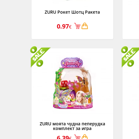
ZURU Рокет Шотц Ракета
0.97
€
ZURU моята чудна пеперудка
комплект за игра
6.39
€