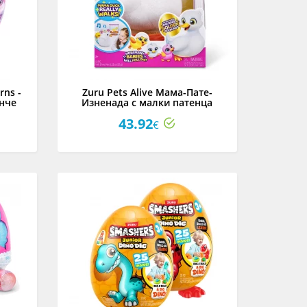
rns -
Zuru Pets Alive Мама-Патe-
нче
Изненада с малки патенца
имент
43.92
€