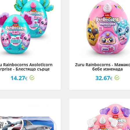
u Rainbocorns Axolotlcorn
Zuru Rainbocorns - Мамак
rprise - Блестящо сърце
бебе изненада
Аксолотл, асортимент
14.27
32.67
€
€