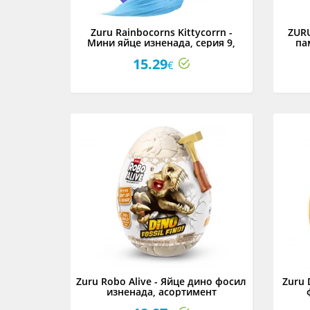
Zuru Rainbocorns Kittycorrn -
ZURU
Мини яйце изненада, серия 9,
па
асортимент
15.29
€
Zuru Robo Alive - Яйце дино фосил
Zuru 
изненада, асортимент