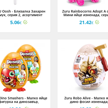
 Oosh - Близалка Захарен
Zuru Rainbocorns Adopt A c
мук, серия 2, асортимент
Мини яйце изненада, сери
асортимент
5.06
21.42
€
€
Dino Smashers - Малко яйце
Zuru Robo Alive - Малко 
фигурка на динозавър,
дино фосил изненада
асортимент
асортимент