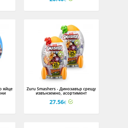
о яйце
Zuru Smashers - Динозавър срещу
нни
извънземно, асортимент
27.56
€