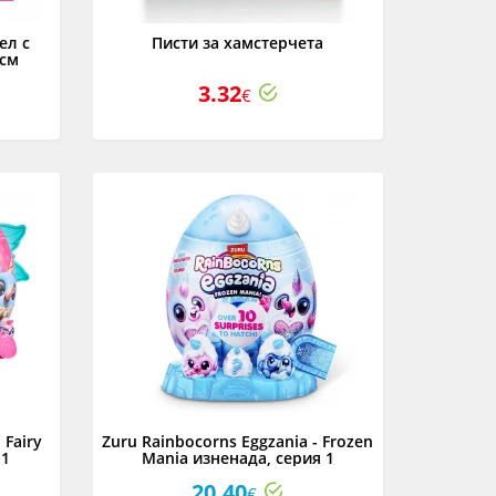
ел с
Писти за хамстерчета
 см
3.32
€
 Fairy
Zuru Rainbocorns Eggzania - Frozen
 1
Mania изненада, серия 1
20.40
€