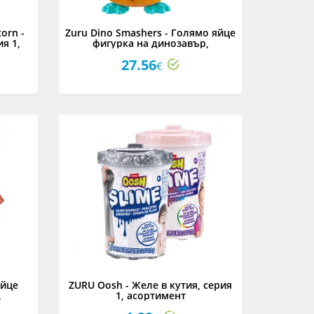
orn -
Zuru Dino Smashers - Голямо яйце
я 1,
фигурка на динозавър,
асортимент
27.56
€
яйце
ZURU Oosh - Желе в кутия, серия
,
1, асортимент