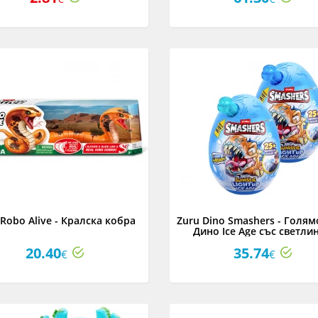
 Robo Alive - Кралска кобра
Zuru Dino Smashers - Голям
Дино Ice Age със светли
ефекти, асортимент
20.40
35.74
€
€