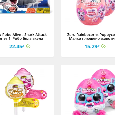
u Robo Alive - Shark Attack
Zuru Rainbocorns Puppyco
eries 1: Робо бяла акула
Малко плюшено животи
изненада, серия 8, асорт
22.45
15.29
€
€