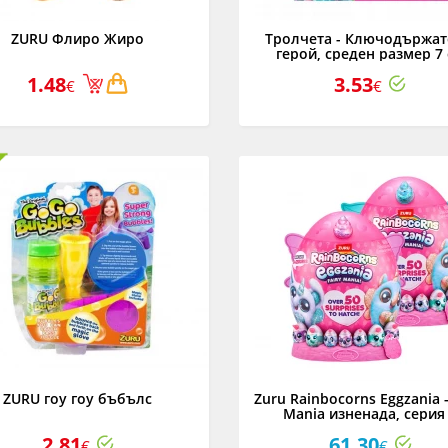
ZURU Флиро Жиро
Тролчета - Ключодържат
герой, среден размер 7
1.48
3.53
€
€
ZURU гоу гоу бъбълс
Zuru Rainbocorns Eggzania -
Mania изненада, серия
2.81
61.30
€
€