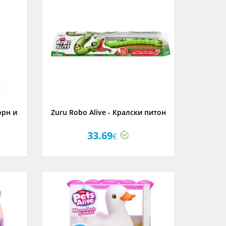
орн и
Zuru Robo Alive - Кралски питон
33.69
€