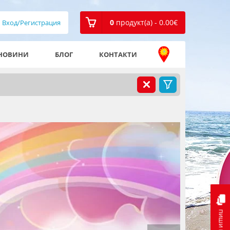
0
продукт(а) - 0.00
€
Вход/Регистрация
НОВИНИ
БЛОГ
КОНТАКТИ
пиши ни