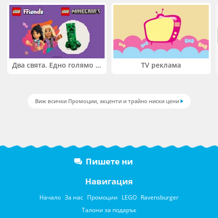
Два свята. Едно голямо приключение. Купи 2 продукта LEGO® Friends и/или LEGO® Minecraft и вземи -27%
TV реклама
Виж всички Промоции, акценти и трайно ниски цени
Пишете ни
Навигация
Начало
За нас
Промоции
LEGO
Ravensburger
Талони за подарък