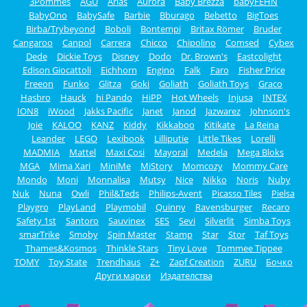
3Pommes
AGU
Arias
Aurora
Baby Brezza
babyFEHN
BabyOno
BabySafe
Barbie
Bburago
Bebetto
BigToes
Birba/Trybeyond
Boboli
Bontempi
Britax Römer
Bruder
Cangaroo
Canpol
Carrera
Chicco
Chipolino
Comsed
Cybex
Dede
Dickie Toys
Disney
Dodo
Dr. Brown's
Eastcolight
Edison Giocattoli
Eichhorn
Engino
Falk
Faro
Fisher Price
Freeon
Funko
Glitza
Goki
Goliath
Goliath Toys
Graco
Hasbro
Hauck
hi Pando
HiPP
Hot Wheels
Injusa
INTEX
ION8
iWood
Jakks Pacific
Janet
Janod
Jazwarez
Johnson's
Joie
KALOO
KANZ
Kiddy
Kikkaboo
Kitikate
La Reina
Leander
LEGO
Lexibook
Lilliputie
Little Tikes
Lorelli
MADMIA
Mattel
Maxi Cosi
Mayoral
Medela
Mega Bloks
MGA
Mima Xari
MiniMe
MiStory
Momcozy
Mommy Care
Mondo
Moni
Monnalisa
Mutsy
Nice
Nikko
Noris
Nuby
Nuk
Nuna
Owli
Phil&Teds
Philips-Avent
Picasso Tiles
Pielsa
Playgro
PlayLand
Playmobil
Quinny
Ravensburger
Recaro
Safety 1st
Santoro
Sauvinex
SES
Sevi
Silverlit
Simba Toys
smarTrike
Smoby
Spin Master
Stamp
Star
Stor
Taf Toys
Thames&Kosmos
Thinkle Stars
Tiny Love
Tommee Tippee
TOMY
Toy State
Trendhaus
Z+
Zapf Creation
ZURU
Бочко
Други марки
Издателства