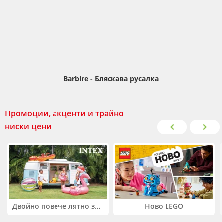
Barbire - Бляскава русалка
Промоции, акценти и трайно
ниски цени
Двойно повече лятно забавление! Купи 2 продукта INTEX и вземи -33%
Ново LEGO