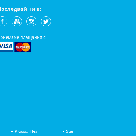
Последвай ни в:
риемаме плащания с:
Picasso Tiles
Star