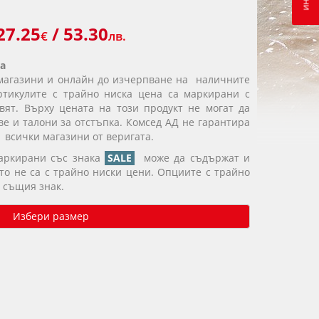
27.25
/ 53.30
€
лв.
а
магазини и онлайн до изчерпване на наличните
ртикулите с трайно ниска цена са маркирани с
вят. Върху цената на този продукт не могат да
е и талони за отстъпка. Комсед АД не гарантира
 всички магазини от веригата.
маркирани със знака
SALE
може да съдържат и
ито не са с трайно ниски цени. Опциите с трайно
 същия знак.
Избери размер