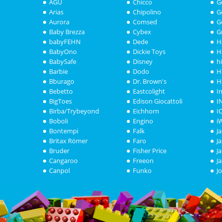
AGU
Chicco
G
Arias
Chipolino
G
Aurora
Comsed
G
Baby Brezza
Cybex
G
babyFEHN
Dede
H
BabyOno
Dickie Toys
H
BabySafe
Disney
h
Barbie
Dodo
H
Bburago
Dr. Brown's
H
Bebetto
Eastcolight
I
BigToes
Edison Giocattoli
I
Birba/Trybeyond
Eichhorn
I
Boboli
Engino
i
Bontempi
Falk
J
Britax Römer
Faro
J
Bruder
Fisher Price
J
Cangaroo
Freeon
J
Canpol
Funko
J