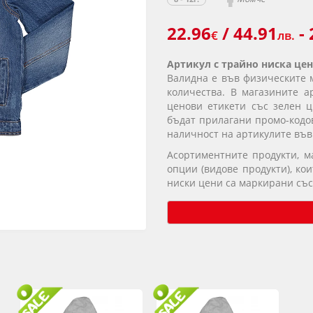
22.96
/ 44.91
- 
€
лв.
Артикул с трайно ниска цен
Валидна е във физическите 
количества. В магазините а
ценови етикети със зелен ц
бъдат прилагани промо-кодов
наличност на артикулите във
Асортиментните продукти, 
опции (видове продукти), ко
ниски цени са маркирани със