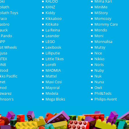
oki
KALOO
Mima Xari
oliath
KANZ
MiniMe
oliath Toys
Kiddy
MiStory
raco
Kikkaboo
Momcozy
asbro
Kitikate
Mommy Care
auck
La Reina
Mondo
i Pando
Leander
Moni
iPP
LEGO
Monnalisa
ot Wheels
Lexibook
Mutsy
njusa
Lilliputie
Nice
NTEX
Little Tikes
Nikko
ON8
Lorelli
Noris
Wood
MADMIA
Nuby
akks Pacific
Mattel
Nuk
anet
Maxi Cosi
Nuna
anod
Mayoral
Owli
azwarez
Medela
Phil&Teds
ohnson's
Mega Bloks
Philips-Avent