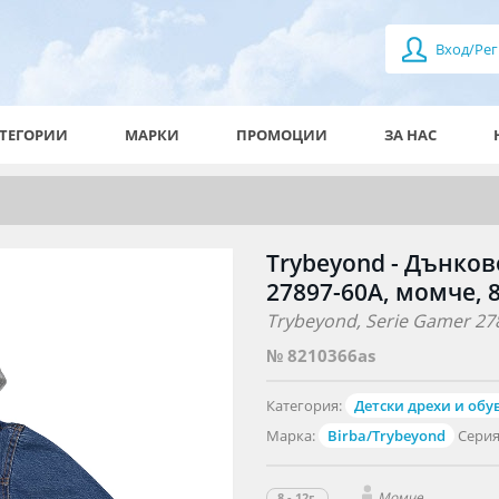
Вход/Рег
ТЕГОРИИ
МАРКИ
ПРОМОЦИИ
ЗА НАС
Trybeyond - Дънков
27897-60A, момче, 8
Trybeyond, Serie Gamer 278
№ 8210366as
Категория:
Детски дрехи и обу
Марка:
Birba/Trybeyond
Серия
Момче
8 - 12г.