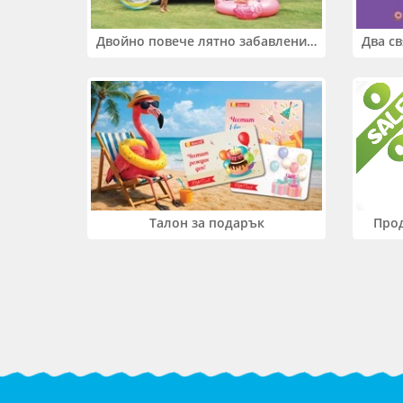
Двойно повече лятно забавление! Купи 2 продукта INTEX и вземи -33%
Прод
Талон за подарък