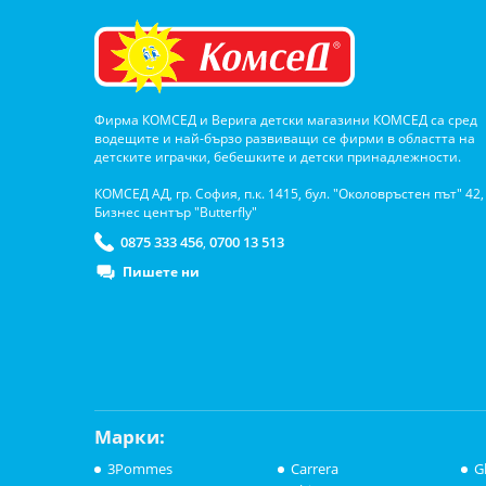
Фирма КОМСЕД и Верига детски магазини КОМСЕД са сред
водещите и най-бързо развиващи се фирми в областта на
детските играчки, бебешките и детски принадлежности.
КОМСЕД АД, гр. София, п.к. 1415, бул. "Околовръстен път" 42,
Бизнес център "Butterfly"
0875 333 456
0700 13 513
,
Пишете ни
Марки:
3Pommes
Carrera
G