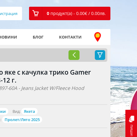
0
продукт(а) - 0.00
€
/ 0.00
лв.
истрация
НОВИНИ
БЛОГ
КОНТАКТИ
о яке с качулка трико Gamer
-12 г.
97-60A - Jeans Jacket W/Fleece Hood
вки
Вид:
Якета
:
Пролет/Лято 2025
пиши ни