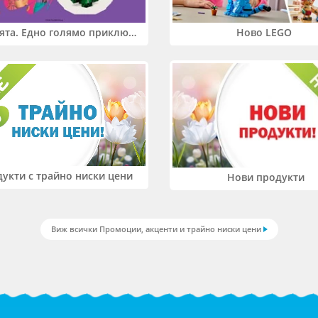
Два свята. Едно голямо приключение. Купи 2 продукта LEGO® Friends и/или LEGO® Minecraft и вземи -27%
Ново LEGO
укти с трайно ниски цени
Нови продукти
Виж всички Промоции, акценти и трайно ниски цени