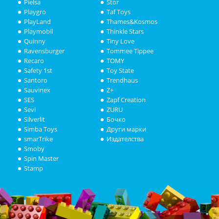
Pielsa
Stor
Playgro
Taf Toys
PlayLand
Thames&Kosmos
Playmobil
Thinkle Stars
Quinny
Tiny Love
Ravensburger
Tommee Tippee
Recaro
TOMY
Safety 1st
Toy State
Santoro
Trendhaus
Sauvinex
Z+
SES
Zapf Creation
Sevi
ZURU
Silverlit
Бочко
Simba Toys
Други марки
smarTrike
Издателства
Smoby
Spin Master
Stamp