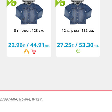
8 г., ръст: 128 см.
12 г., ръст: 152 см.
22.96
/ 44.91
27.25
/ 53.30
€
лв.
€
лв.
7897-60A, момче, 8-12 г.