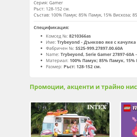
Серия: Gamer
Ръст: 128-152 см.
Състав: 100% Памук; 85% Памук, 15% Вискоза; 8
Спецификация:
Комсед №:
8210366as
Име:
Trybeyond - Дънково яке с качулка 
Фабричен №:
SS25-999.27897.00.60A
Name:
Trybeyond, Serie Gamer 27897-60A -
Материал:
100% Памук; 85% Памук, 15% 
Размер:
Ръст: 128-152 см.
Промоции, акценти и трайно ни