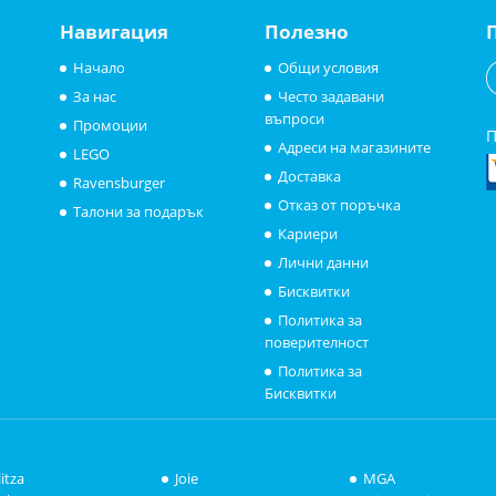
Навигация
Полезно
Начало
Общи условия
За нас
Често задавани
въпроси
Промоции
П
Адреси на магазините
LEGO
Доставка
Ravensburger
Отказ от поръчка
Талони за подарък
Кариери
Лични данни
Бисквитки
Политика за
поверителност
Политика за
Бисквитки
litza
Joie
MGA