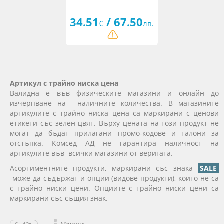
34.51
/ 67.50
€
лв.
Артикул с трайно ниска цена
Валидна е във физическите магазини и онлайн до
изчерпване на наличните количества. В магазините
артикулите с трайно ниска цена са маркирани с ценови
етикети със зелен цвят. Върху цената на този продукт не
могат да бъдат прилагани промо-кодове и талони за
отстъпка. Комсед АД не гарантира наличност на
артикулите във всички магазини от веригата.
Асортиментните продукти, маркирани със знака
SALE
може да съдържат и опции (видове продукти), които не са
с трайно ниски цени. Опциите с трайно ниски цени са
маркирани със същия знак.