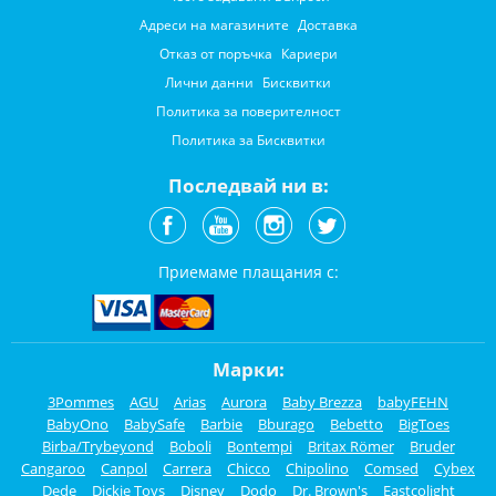
Адреси на магазините
Доставка
Отказ от поръчка
Кариери
Лични данни
Бисквитки
Политика за поверителност
Политика за Бисквитки
Последвай ни в:
Приемаме плащания с:
Марки:
3Pommes
AGU
Arias
Aurora
Baby Brezza
babyFEHN
BabyOno
BabySafe
Barbie
Bburago
Bebetto
BigToes
Birba/Trybeyond
Boboli
Bontempi
Britax Römer
Bruder
Cangaroo
Canpol
Carrera
Chicco
Chipolino
Comsed
Cybex
Dede
Dickie Toys
Disney
Dodo
Dr. Brown's
Eastcolight