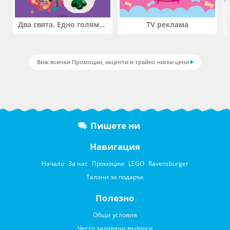
Два свята. Едно голямо приключение. Купи 2 продукта LEGO® Friends и/или LEGO® Minecraft и вземи -27%
TV реклама
Виж всички Промоции, акценти и трайно ниски цени
Пишете ни
Навигация
Начало
За нас
Промоции
LEGO
Ravensburger
Талони за подарък
Полезно
Общи условия
Често задавани въпроси