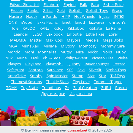
Edison Giocattoli
Eichhorn
Engino
Falk
Faro
Fisher Price
Freeon
Funko
Glitza
Goki
Goliath
Goliath Toys
Graco
Hasbro
Hauck
hi Pando
HiPP
Hot Wheels
Injusa
INTEX
ION8
iWood
Jakks Pacific
Janet
Janod
Jazwarez
Johnson's
Joie
KALOO
KANZ
Kiddy
Kikkaboo
Kitikate
La Reina
Leander
LEGO
Lexibook
Lilliputie
Little Tikes
Lorelli
MADMIA
Mattel
Maxi Cosi
Mayoral
Medela
Mega Bloks
MGA
Mima Xari
MiniMe
MiStory
Momcozy
Mommy Care
Mondo
Moni
Monnalisa
Mutsy
Nice
Nikko
Noris
Nuby
Nuk
Nuna
Owli
Phil&Teds
Philips-Avent
Picasso Tiles
Pielsa
Playgro
PlayLand
Playmobil
Quinny
Ravensburger
Recaro
Safety 1st
Santoro
Sauvinex
SES
Sevi
Silverlit
Simba Toys
smarTrike
Smoby
Spin Master
Stamp
Star
Stor
Taf Toys
Thames&Kosmos
Thinkle Stars
Tiny Love
Tommee Tippee
TOMY
Toy State
Trendhaus
Z+
Zapf Creation
ZURU
Бочко
Други марки
Издателства
© Всички права запазени
Comsed.net
@ 2015 - 2026