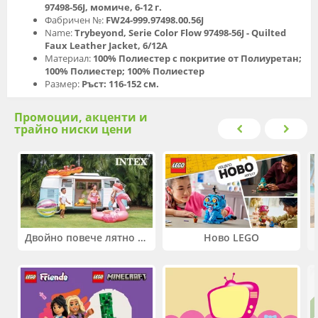
97498-56J, момиче, 6-12 г.
Фабричен №:
FW24-999.97498.00.56J
Name:
Trybeyond, Serie Color Flow 97498-56J - Quilted
Faux Leather Jacket, 6/12A
Материал:
100% Полиестер с покритие от Полиуретан;
100% Полиестер; 100% Полиестер
Размер:
Ръст: 116-152 см.
Промоции, акценти и
трайно ниски цени
Двойно повече лятно забавление! Купи 2 продукта INTEX и вземи -33%
Ново LEGO