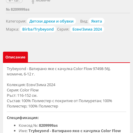
Момиче
6 - 12г.
№ 8209999as
Категория:
Детски дрехи и обувки
Вид:
Якета
Марка:
Birba/Trybeyond
Серия:
Есен/Зима 2024
Описание
Trybeyond - Ватирано яке с качулка Color Flow 97498-56J,
момиче, 6-12 г.
Колекция: Есен/Зима 2024
Серия: Color Flow
Ръст: 116-152 см.
Състав: 100% Полиестер с покритие от Полиуретан; 100%
Полиестер; 100% Полиестер
Спецификация:
Комсед №:
8209999as
Име:
Trybeyond - Ватирано яке с качулка Color Flow