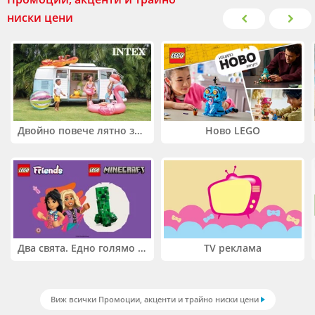
ниски цени
Двойно повече лятно забавление! Купи 2 продукта INTEX и вземи -33%
Ново LEGO
Два свята. Едно голямо приключение. Купи 2 продукта LEGO® Friends и/или LEGO® Minecraft и вземи -27%
TV реклама
Виж всички Промоции, акценти и трайно ниски цени