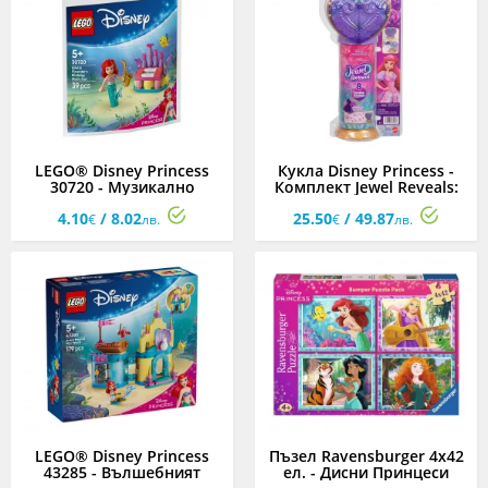
LEGO® Disney Princess
Кукла Disney Princess -
30720 - Музикално
Комплект Jewel Reveals:
забавление за рожден
Ариел
4.10
/ 8.02
25.50
/ 49.87
ден с Ариел и Флаундър
€
лв.
€
лв.
LEGO® Disney Princess
Пъзел Ravensburger 4x42
43285 - Вълшебният
ел. - Дисни Принцеси