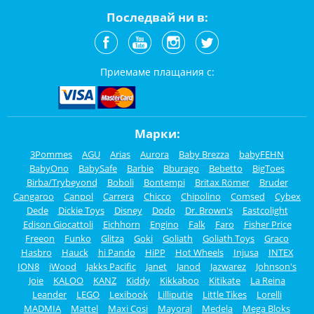
Последвай ни в:
Приемаме плащания с:
Марки:
3Pommes
AGU
Arias
Aurora
Baby Brezza
babyFEHN
BabyOno
BabySafe
Barbie
Bburago
Bebetto
BigToes
Birba/Trybeyond
Boboli
Bontempi
Britax Römer
Bruder
Cangaroo
Canpol
Carrera
Chicco
Chipolino
Comsed
Cybex
Dede
Dickie Toys
Disney
Dodo
Dr. Brown's
Eastcolight
Edison Giocattoli
Eichhorn
Engino
Falk
Faro
Fisher Price
Freeon
Funko
Glitza
Goki
Goliath
Goliath Toys
Graco
Hasbro
Hauck
hi Pando
HiPP
Hot Wheels
Injusa
INTEX
ION8
iWood
Jakks Pacific
Janet
Janod
Jazwarez
Johnson's
Joie
KALOO
KANZ
Kiddy
Kikkaboo
Kitikate
La Reina
Leander
LEGO
Lexibook
Lilliputie
Little Tikes
Lorelli
MADMIA
Mattel
Maxi Cosi
Mayoral
Medela
Mega Bloks