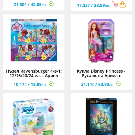
минидворец на Ариел
21.50
/ 42.05
€
лв.
17.33
/ 33.89
€
лв.
Пъзел Ravensburger 4-в-1:
Кукла Disney Princess -
12/16/20/24 ел. - Ариел
Русалката Ариел с
изненада
10.17
/ 19.89
31.14
/ 60.90
€
лв.
€
лв.