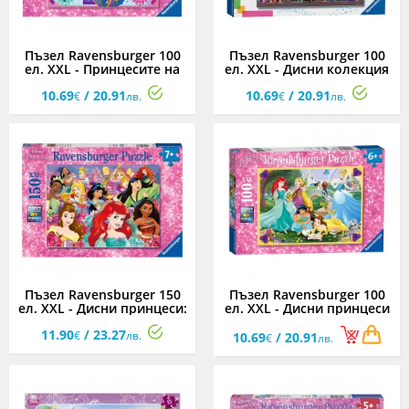
Пъзел Ravensburger 100
Пъзел Ravensburger 100
ел. XXL - Принцесите на
ел. XXL - Дисни колекция
Дисни
10.69
/ 20.91
10.69
/ 20.91
€
лв.
€
лв.
Пъзел Ravensburger 150
Пъзел Ravensburger 100
ел. XXL - Дисни принцеси:
ел. XXL - Дисни принцеси
Мечтите се сбъдват
1
11.90
/ 23.27
€
лв.
10.69
/ 20.91
€
лв.