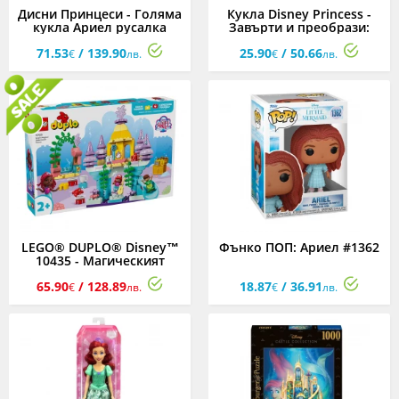
Дисни Принцеси - Голяма
Кукла Disney Princess -
кукла Ариел русалка
Завърти и преобрази:
Ариел
71.53
/ 139.90
25.90
/ 50.66
€
лв.
€
лв.
LEGO® DUPLO® Disney™
Фънко ПОП: Ариел #1362
10435 - Магическият
подводен дворец на
65.90
/ 128.89
18.87
/ 36.91
Ариел
€
лв.
€
лв.