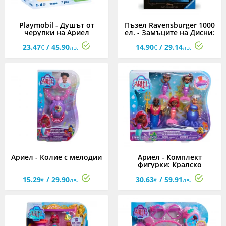
Playmobil - Душът от
Пъзел Ravensburger 1000
черупки на Ариел
ел. - Замъците на Дисни:
Ариел
23.47
/ 45.90
14.90
/ 29.14
€
лв.
€
лв.
Ариел - Колие с мелодии
Ариел - Комплект
фигурки: Кралско
семейство
15.29
/ 29.90
30.63
/ 59.91
€
лв.
€
лв.