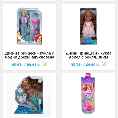
Дисни Принцеси - Кукла с
Дисни Принцеси - Кукла
модни дрехи, вдъхновена
Ариел с рокля, 38 см
от Ариел
45.97
/ 89.91
35.74
/ 69.90
€
лв.
€
лв.