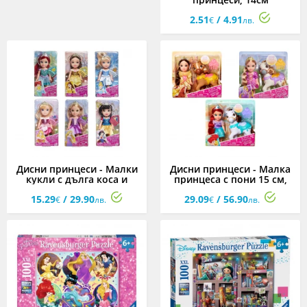
2.51
/ 4.91
€
лв.
Дисни принцеси - Малки
Дисни принцеси - Малка
кукли с дълга коса и
принцеса с пони 15 см,
аксесоари 15 см,
асортимент
15.29
/ 29.90
29.09
/ 56.90
асортимент
€
лв.
€
лв.