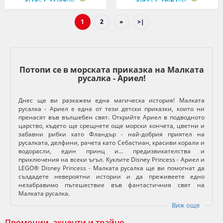
1
2
»
>|
Потопи се в морската приказка на Малката
русалка - Ариел!
Днес ще ви разкажем една магическа история! Малката
русалка - Ариел е една от тези детски приказки, които ни
пренасят във вълшебен свят. Открийте Ариел в подводното
царство, където ще срещнете още морски кончета, цветни и
забавни рибки като Фландър - най-добрия приятел на
русалката, делфини, рачета като Себастиан, красиви корали и
водорасли, един принц и… предизвикателства и
приключения на всеки ъгъл. Куклите Disney Princess - Ариел и
LEGO® Disney Princess - Малката русалка ще ви помогнат да
създадете невероятни истории и да преживеете едно
незабравимо пътешествие във фантастичния свят на
Малката русалка.
Виж още
Промоции, акценти и трайно