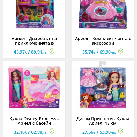
Ариел - Дворецът на
Ариел - Комплект чанта с
приключенията в
аксесоари
Атлантика
45.97
/ 89.91
35.74
/ 69.90
€
лв.
€
лв.
Кукла Disney Princess -
Дисни Принцеси - Кукла
Ариел с басейн
Ариел, 15 см
32.16
/ 62.90
27.56
/ 53.90
€
лв.
€
лв.