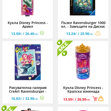
Кукла Disney Princess -
Пъзел Ravensburger 1000
Ариел
ел. - Замъците на Дисни:
принцеса Ариел
13.50
/ 26.40
13.24
/ 25.90
€
лв.
€
лв.
Рисувателна галерия
Кукла Disney Princess -
CreArt Ravensburger -
Кралска изненада
Очарователна русалка
16.82
/ 32.90
€
лв.
13.55
/ 26.50
€
лв.