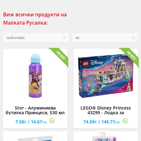
Виж всички продукти на
Малката Русалка:
Stor - Алуминиева
LEGO® Disney Princess
бутилка Принцеси, 530 мл
43299 - Лодка за
кралската сватба на
7.50
/ 14.67
74.50
/ 145.71
Ариел
€
лв.
€
лв.