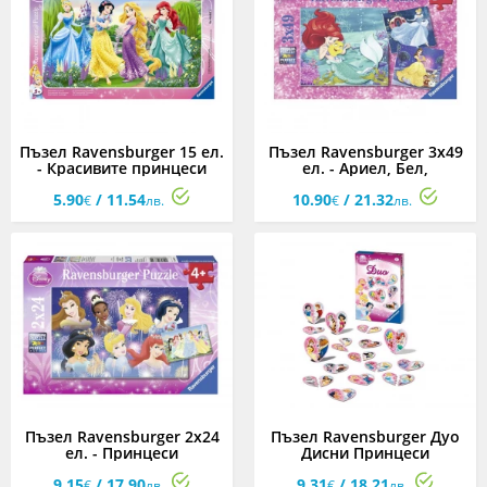
Пъзел Ravensburger 15 ел.
Пъзел Ravensburger 3x49
- Красивите принцеси
ел. - Ариел, Бел,
Пепеляшка
5.90
/ 11.54
10.90
/ 21.32
€
лв.
€
лв.
Пъзел Ravensburger 2x24
Пъзел Ravensburger Дуо
ел. - Принцеси
Дисни Принцеси
9.15
/ 17.90
9.31
/ 18.21
€
лв.
€
лв.