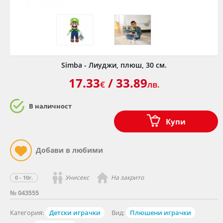
Simba - Лиуджи, плюш, 30 см.
17.33
/ 33.89
€
лв.
В наличност
Купи
Унисекс
На закрито
0 - 10г.
№ 043555
Категория:
Детски играчки
Вид:
Плюшени играчки