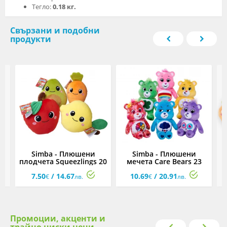
Тегло:
0.18 кг.
Свързани и подобни
продукти
Simba - Плюшени
Simba - Плюшени
,
плодчета Squeezlings 20
мечета Care Bears 23
см, асортимент
см, асортимент
7.50
/ 14.67
10.69
/ 20.91
€
лв.
€
лв.
Промоции, акценти и
трайно ниски цени