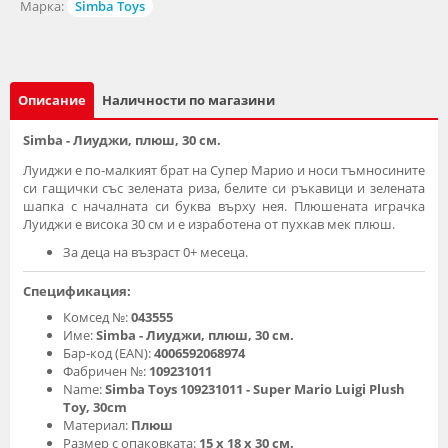
Марка:
Simba Toys
Описание
Наличности по магазини
Simba - Лиуджи, плюш, 30 см.
Луиджи е по-малкият брат на Супер Марио и носи тъмносините
си гащички със зелената риза, белите си ръкавици и зелената
шапка с началната си буква върху нея. Плюшената играчка
Луиджи е висока 30 см и е изработена от пухкав мек плюш.
За деца на възраст 0+ месеца.
Спецификация:
Комсед №:
043555
Име:
Simba - Лиуджи, плюш, 30 см.
Бар-код (EAN):
4006592068974
Фабричен №:
109231011
Name:
Simba Toys 109231011 - Super Mario Luigi Plush
Toy, 30cm
Материал:
Плюш
Размер с опаковката:
15 x 18 x 30 см.