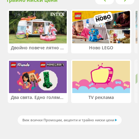
Двойно повече лятно забавление! Купи 2 продукта INTEX и вземи -33%
Ново LEGO
Два свята. Едно голямо приключение. Купи 2 продукта LEGO® Friends и/или LEGO® Minecraft и вземи -27%
TV реклама
Виж всички Промоции, акценти и трайно ниски цени