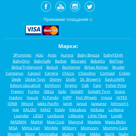
Приемаме плащания с:
Марки:
3Pommes
AGU
Arias
Aurora
Baby Brezza
babyFEHN
BabyOno
BabySafe
Barbie
Bburago
Bebetto
BigToes
Birba/Trybeyond
Boboli
Bontempi
Britax Römer
Bruder
Cangaroo
Canpol
Carrera
Chicco
Chipolino
Comsed
Cybex
Dede
Dickie Toys
Disney
Dodo
Dr. Brown's
Eastcolight
Edison Giocattoli
Eichhorn
Engino
Falk
Faro
Fisher Price
Freeon
Funko
Glitza
Goki
Goliath
Goliath Toys
Graco
Hasbro
Hauck
hi Pando
HiPP
Hot Wheels
Injusa
INTEX
ION8
iWood
Jakks Pacific
Janet
Janod
Jazwarez
Johnson's
Joie
KALOO
KANZ
Kiddy
Kikkaboo
Kitikate
La Reina
Leander
LEGO
Lexibook
Lilliputie
Little Tikes
Lorelli
MADMIA
Mattel
Maxi Cosi
Mayoral
Medela
Mega Bloks
MGA
Mima Xari
MiniMe
MiStory
Momcozy
Mommy Care
Mondo
Moni
Monnalisa
Mutsy
Nice
Nikko
Noris
Nuby