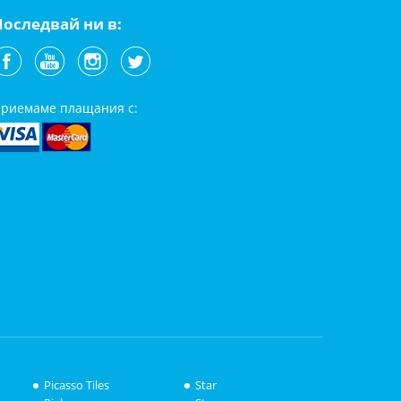
Последвай ни в:
риемаме плащания с:
Picasso Tiles
Star