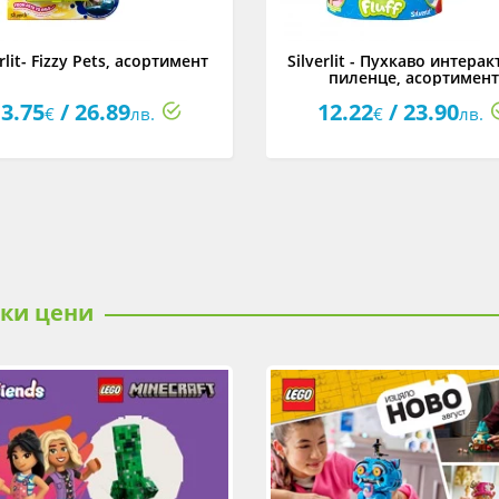
rlit- Fizzy Pets, асортимент
Silverlit - Пухкаво интера
пиленце, асортимент
3.75
/ 26.89
12.22
/ 23.90
€
лв.
€
лв.
ски цени