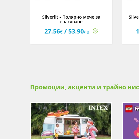
вно коте,
Silverlit - Полярно мече за
Silve
спасяване
27.56
/ 53.90
1
€
лв.
Промоции, акценти и трайно ни