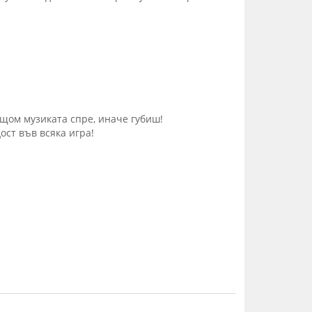
 щом музиката спре, иначе губиш!
ост във всяка игра!