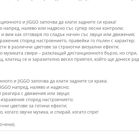
нционното и JIGGO започва да клати задните си крака!
 напред, наляво или надясно със супер лесни контроли;
 и виж как отговаря по сладък начин със звуци или движения;
ражения според настроението, правейки го пълен с характер;
ети в различни цветове за страхотни визуални ефекти;
то музиката свири – разклащай дистанционното бързо, но спри,
ащ, клатещ се и заразително весел приятел, който ще донесе рад
нното и JIGGO започва да клати задните си крака;
IGGO напред, наляво и надясно;
й реагира с движения или звуци;
 изражения според настроението;
ични цветове за готини ефекти;
когато звучи музика, и спирай, когато спре!
ючени).