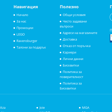
Навигация
Полезно
Начало
Общи условия
За нас
Често задавани
въпроси
Промоции
П
Адреси на магазините
LEGO
Доставка
Ravensburger
Отказ от поръчка
Талони за подарък
Кариери
Лични данни
Бисквитки
Политика за
поверителност
Политика за
Бисквитки
litza
Joie
MGA