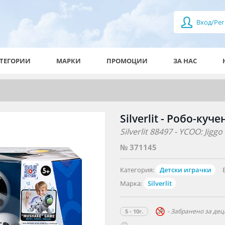
Вход/Рег
ТЕГОРИИ
МАРКИ
ПРОМОЦИИ
ЗА НАС
Silverlit - Робо-куч
Silverlit 88497 - YCOO: Jiggo
№ 371145
Категория:
Детски играчки
Марка:
Silverlit
- Забранено за деца
5 - 10г.