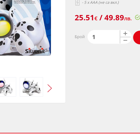
- 5 x AAA (не са вкл.)
25.51
/ 49.89
€
лв.
Брой