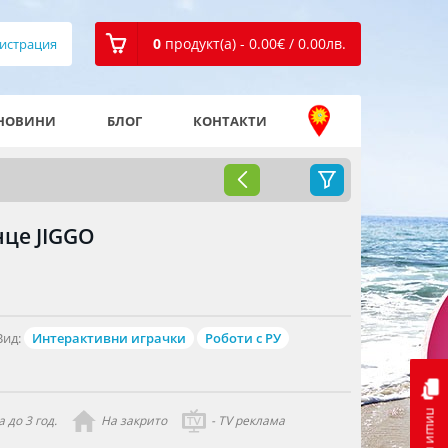
0
продукт(а) - 0.00
€
/ 0.00
лв.
истрация
НОВИНИ
БЛОГ
КОНТАКТИ
енце JIGGO
Вид:
Интерактивни играчки
Роботи с РУ
пиши ни
 до 3 год.
На закрито
- TV реклама