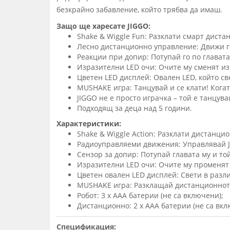
безкрайно забавление, който трябва да имаш.
Защо ще харесате JIGGO:
Shake & Wiggle Fun: Разклати смарт диста
Лесно дистанционно управление: Движи го
Реакции при допир: Потупай го по главата
Изразителни LED очи: Очите му сменят из
Цветен LED дисплей: Овален LED, който св
MUSHAKE игра: Танцувай и се клати! Кога
JIGGO не е просто играчка – той е танцув
Подходящ за деца над 5 години.
Характеристики:
Shake & Wiggle Action: Разклати дистанцио
Радиоуправляеми движения: Управлявай J
Сензор за допир: Потупай главата му и то
Изразителни LED очи: Очите му променят
Цветен овален LED дисплей: Свети в разл
MUSHAKE игра: Разклащай дистанционното, 
Робот: 3 x AAA батерии (не са включени);
Дистанционно: 2 x AAA батерии (не са вкл
Спецификация: