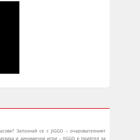
асове? Запознай се с JIGGO – очарователният
музика и динамични игри – JIGGO е приятел за