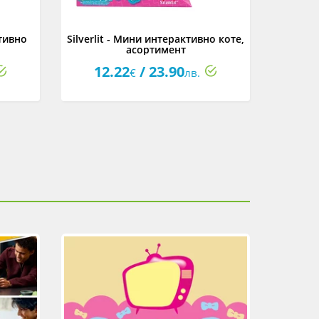
ктивно
Silverlit - Мини интерактивно коте,
Silv
асортимент
12.22
/ 23.90
27
€
лв.