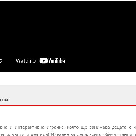
ини
авна и интерактивна играчка, която ще занимава децата с ч
ати, върти и реагира! Идеален за деца, които обичат танци, 