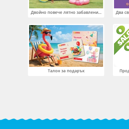
Двойно повече лятно забавление! Купи 2 продукта INTEX и вземи -33%
Прод
Талон за подарък