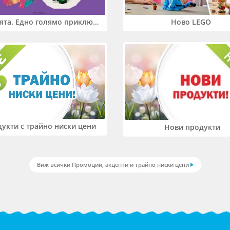
Два свята. Едно голямо приключение. Купи 2 продукта LEGO® Friends и/или LEGO® Minecraft и вземи -27%
Ново LEGO
укти с трайно ниски цени
Нови продукти
Виж всички Промоции, акценти и трайно ниски цени