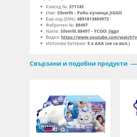
Комсед №:
371145
Име:
Silverlit - Робо-кученце JIGGO
Бар-код (EAN):
4891813884972
Фабричен №:
88497
Name:
Silverlit 88497 - YCOO: Jiggo
Видео:
https://www.youtube.com/watch?
Използва батерии:
5 x AAA (не са вкл.)
Свързани и подобни продукти