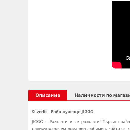
Описание
Наличности по магаз
Silverlit - Робо-кученце JIGGO
JIGGO – Разклати и се разклати! Търсиш заб
радиоуправляем домашен любимец, който се кл