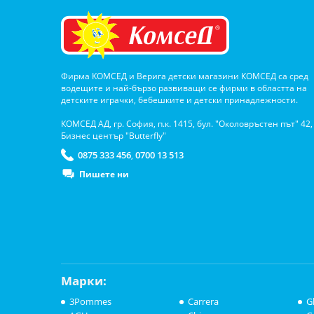
Фирма КОМСЕД и Верига детски магазини КОМСЕД са сред
водещите и най-бързо развиващи се фирми в областта на
детските играчки, бебешките и детски принадлежности.
КОМСЕД АД, гр. София, п.к. 1415, бул. "Околовръстен път" 42,
Бизнес център "Butterfly"
0875 333 456
0700 13 513
,
Пишете ни
Марки:
3Pommes
Carrera
G