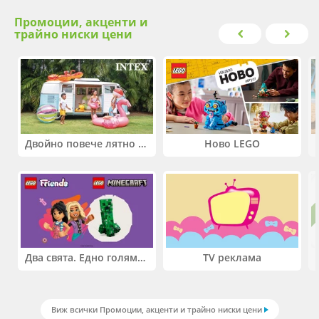
Промоции, акценти и
трайно ниски цени
Двойно повече лятно забавление! Купи 2 продукта INTEX и вземи -33%
Ново LEGO
Два свята. Едно голямо приключение. Купи 2 продукта LEGO® Friends и/или LEGO® Minecraft и вземи -27%
TV реклама
Виж всички Промоции, акценти и трайно ниски цени