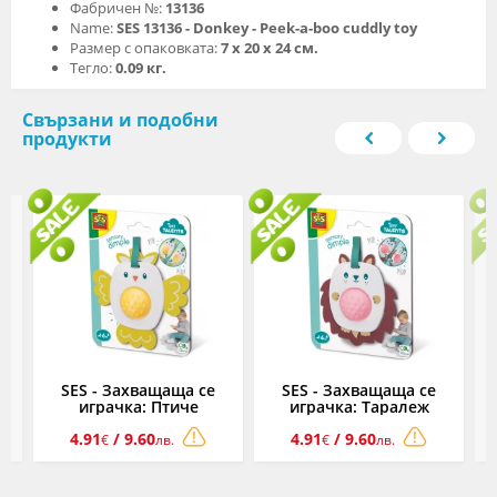
Фабричен №:
13136
Name:
SES 13136 - Donkey - Peek-a-boo cuddly toy
Размер с опаковката:
7 х 20 х 24 см.
Тегло:
0.09 кг.
Свързани и подобни
продукти
SES - Захващаща се
SES - Захващаща се
играчка: Птиче
играчка: Таралеж
4.91
/ 9.60
4.91
/ 9.60
€
лв.
€
лв.