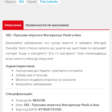
Марка:
SES
Серия:
Tiny talents
Описание
Наличности по магазини
SES - Пухкава играчка Магаренце Peek-a-boo
Безкрайно забавление със супер мекото и забавно Магаре!
Пикабу! Като стисне лапата му, ушите му щастливо се изправят
нагоре. Къде е магарето? Ето го магарето! Тази изненадваща
игра никога няма да омръзне!
Характеристики:
Насърчава да гледате, чувствате и играете;
Хубав, мек и пухкав;
Весела и модерна играчка за гушкане;
Безкрайно забавление.
Спецификация:
Комсед №:
0813136
Име:
SES - Пухкава играчка Магаренце Peek-a-boo
Бар-код (EAN):
8710341131333