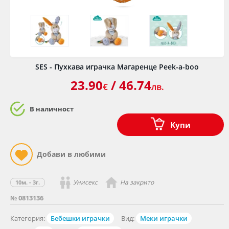
SES - Пухкава играчка Магаренце Peek-a-boo
23.90
/ 46.74
€
лв.
В наличност
Купи
Унисекс
На закрито
10м. - 3г.
№ 0813136
Категория:
Бебешки играчки
Вид:
Меки играчки