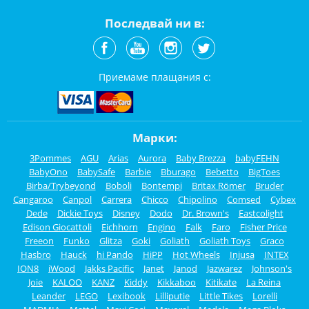
Последвай ни в:
Приемаме плащания с:
Марки:
3Pommes
AGU
Arias
Aurora
Baby Brezza
babyFEHN
BabyOno
BabySafe
Barbie
Bburago
Bebetto
BigToes
Birba/Trybeyond
Boboli
Bontempi
Britax Römer
Bruder
Cangaroo
Canpol
Carrera
Chicco
Chipolino
Comsed
Cybex
Dede
Dickie Toys
Disney
Dodo
Dr. Brown's
Eastcolight
Edison Giocattoli
Eichhorn
Engino
Falk
Faro
Fisher Price
Freeon
Funko
Glitza
Goki
Goliath
Goliath Toys
Graco
Hasbro
Hauck
hi Pando
HiPP
Hot Wheels
Injusa
INTEX
ION8
iWood
Jakks Pacific
Janet
Janod
Jazwarez
Johnson's
Joie
KALOO
KANZ
Kiddy
Kikkaboo
Kitikate
La Reina
Leander
LEGO
Lexibook
Lilliputie
Little Tikes
Lorelli