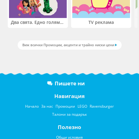
Два свята. Едно голямо приключение. Купи 2 продукта LEGO® Friends и/или LEGO® Minecraft и вземи -27%
TV реклама
Виж всички Промоции, акценти и трайно ниски цени
Пишете ни
Навигация
Начало
За нас
Промоции
LEGO
Ravensburger
Талони за подарък
Полезно
Общи условия