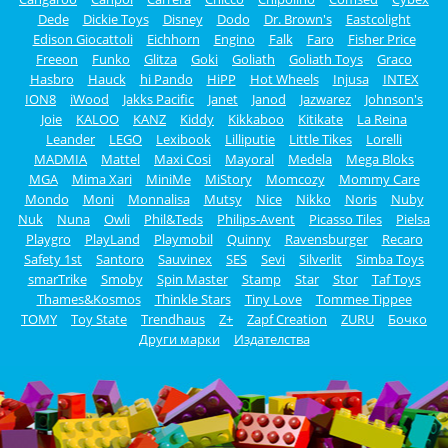
Dede
Dickie Toys
Disney
Dodo
Dr. Brown's
Eastcolight
Edison Giocattoli
Eichhorn
Engino
Falk
Faro
Fisher Price
Freeon
Funko
Glitza
Goki
Goliath
Goliath Toys
Graco
Hasbro
Hauck
hi Pando
HiPP
Hot Wheels
Injusa
INTEX
ION8
iWood
Jakks Pacific
Janet
Janod
Jazwarez
Johnson's
Joie
KALOO
KANZ
Kiddy
Kikkaboo
Kitikate
La Reina
Leander
LEGO
Lexibook
Lilliputie
Little Tikes
Lorelli
MADMIA
Mattel
Maxi Cosi
Mayoral
Medela
Mega Bloks
MGA
Mima Xari
MiniMe
MiStory
Momcozy
Mommy Care
Mondo
Moni
Monnalisa
Mutsy
Nice
Nikko
Noris
Nuby
Nuk
Nuna
Owli
Phil&Teds
Philips-Avent
Picasso Tiles
Pielsa
Playgro
PlayLand
Playmobil
Quinny
Ravensburger
Recaro
Safety 1st
Santoro
Sauvinex
SES
Sevi
Silverlit
Simba Toys
smarTrike
Smoby
Spin Master
Stamp
Star
Stor
Taf Toys
Thames&Kosmos
Thinkle Stars
Tiny Love
Tommee Tippee
TOMY
Toy State
Trendhaus
Z+
Zapf Creation
ZURU
Бочко
Други марки
Издателства