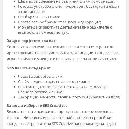
Шейкър за смесване на различни слайм комбинации;
Готов за употреба слайм - безопасен, без глутен и лесен
за почистване;
Без бъркотия с лепило;
Богато разнообразие от сензорни декорации;
Можете да си закупите
допълнително SES - Желе с
мъниста за смесване тук.
Защо е перфектен за вас:
Комплектът стимулира креативността и сетивното развитие
чрез създаване на различни слайм комбинации. Безопасен за
игра - слаймът е миещ се и не изисква използване на лепило.
Комплектът съдържа:
Чаша (шейкър) за слайм;
Слайм студио с отделения за сортиране;
Различни цветове слайм: неоново жълто, лилаво,
неоново розово и синьо;
Декорации: мъниста, перли и поръски (5 различни вида).
Защо да изберете SES Creative:
Безопасността е приоритет - продуктите се произвеждат и
тестват в Нидерландия съгласно най-строгите европейски
стандарти. Играчките на SES Creative насърчават децата да се