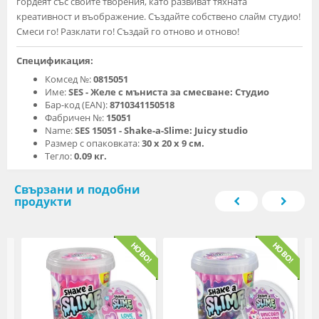
гордеят със своите творения, като развиват тяхната
креативност и въображение. Създайте собствено слайм студио!
Смеси го! Разклати го! Създай го отново и отново!
Спецификация:
Комсед №:
0815051
Име:
SES - Желе с мъниста за смесване: Студио
Бар-код (EAN):
8710341150518
Фабричен №:
15051
Name:
SES 15051 - Shake-a-Slime: Juicy studio
Размер с опаковката:
30 x 20 x 9 см.
Тегло:
0.09 кг.
Свързани и подобни
продукти