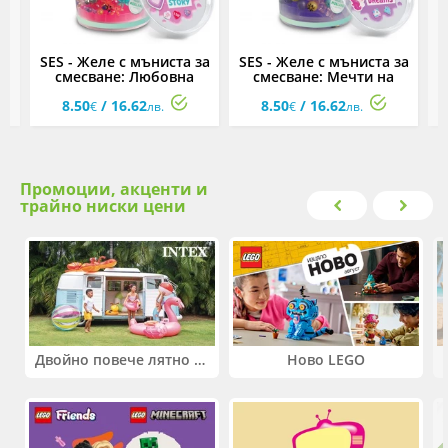
и
SES - Желе с мъниста за
SES - Желе с мъниста за
S
смесване: Любовна
смесване: Мечти на
с
история
еднорози
8.50
/ 16.62
8.50
/ 16.62
€
лв.
€
лв.
Промоции, акценти и
трайно ниски цени
Двойно повече лятно забавление! Купи 2 продукта INTEX и вземи -33%
Ново LEGO