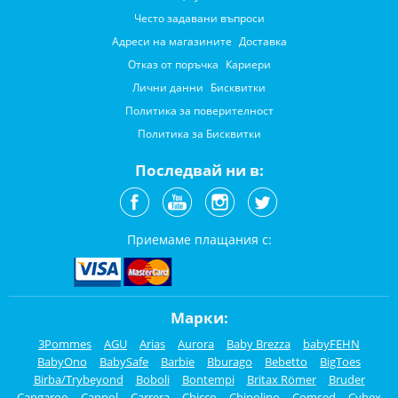
Често задавани въпроси
Адреси на магазините
Доставка
Отказ от поръчка
Кариери
Лични данни
Бисквитки
Политика за поверителност
Политика за Бисквитки
Последвай ни в:
Приемаме плащания с:
Марки:
3Pommes
AGU
Arias
Aurora
Baby Brezza
babyFEHN
BabyOno
BabySafe
Barbie
Bburago
Bebetto
BigToes
Birba/Trybeyond
Boboli
Bontempi
Britax Römer
Bruder
Cangaroo
Canpol
Carrera
Chicco
Chipolino
Comsed
Cybex