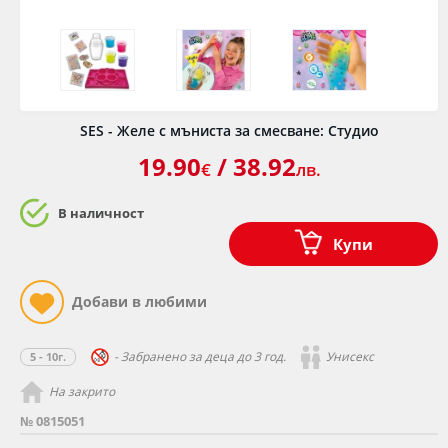
SES - Желе с мъниста за смесване: Студио
19.90
/ 38.92
€
лв.
В наличност
Купи
- Забранено за деца до 3 год.
Унисекс
5 - 10г.
На закрито
№ 0815051