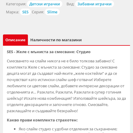
Категория:
Детски играчки
Вид:
Забавни играчки
Марка:
SES
Серия:
Slime
Описание
Наличности по магазини
SES - Желе с мъниста за смесване: Студио
Смесването на слайм никога не е било толкова забавно! С
комплекта Желе с мъниста за смесване: Студио за смесване
децата могат да създават най-яките „желе коктейли“ и да се
почувстват като истински слайм шеф-готвачи! Изберете
любимите си цветове слайм, добавете интересни декорации от
отделенията и… Разклати, Разклати, Разклати в супер готиния
шейкър! Искате нова комбинация? Използвайте шейкъра, за да
отделите декорациите и започнете отново. Смесвайте,
разклащайте и създавайте безкрайно!
Какво прави комплекта страхотен:
Яко слайм студио с удобни отделения за съхранение;