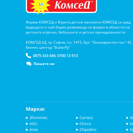
Фирма КОМСЕД и Верига детски магазини КОМСЕД са сред
водещите и най-бързо развиващи се фирми в областта на
детските играчки, бебешките и детски принадлежности.
КОМСЕД АД, гр. София, п.к. 1415, бул. "Околовръстен път" 42,
Бизнес център "Butterfly"
0875 333 456
0700 13 513
,
Пишете ни
Марки:
3Pommes
Carrera
G
AGU
Chicco
G
Arias
Chipolino
G