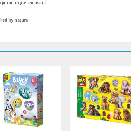
куство с цветен пясък
ired by nature