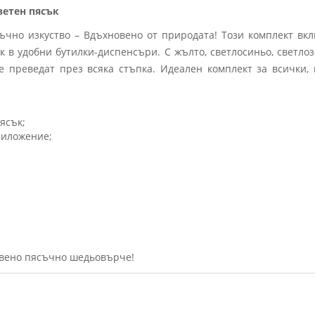
ветен пясък
ъчно изкуство – Вдъхновено от природата! Този комплект вк
к в удобни бутилки-диспенсъри. С жълто, светлосиньо, светло
 преведат през всяка стъпка. Идеален комплект за всички,
ясък;
риложение;
твено пясъчно шедьовърче!