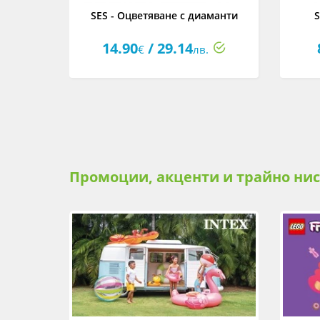
: Горски
SES - Оцветяване с диаманти
S
14.90
/ 29.14
€
лв.
Промоции, акценти и трайно ни