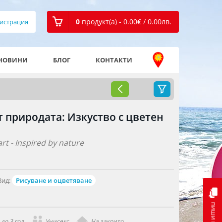
0
продукт(а) - 0.00
€
/ 0.00
лв.
истрация
НОВИНИ
БЛОГ
КОНТАКТИ
т природата: Изкуство с цветен
rt - Inspired by nature
Вид:
Рисуване и оцветяване
пиши ни
до 3 год.
Унисекс
На закрито