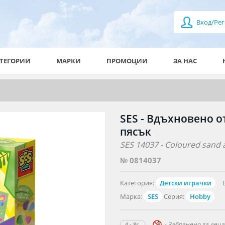
Вход/Рег
ТЕГОРИИ
МАРКИ
ПРОМОЦИИ
ЗА НАС
SES - Вдъхновено о
пясък
SES 14037 - Coloured sand a
№ 0814037
Категория:
Детски играчки
Марка:
SES
Серия:
Hobby
- Забранено за деца 
4 - 8г.