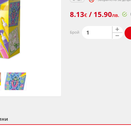
8.13
/ 15.90
€
лв.
Брой
ини