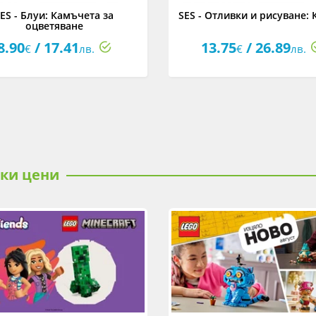
ES - Блуи: Камъчета за
SES - Отливки и рисуване: 
оцветяване
8.90
/ 17.41
13.75
/ 26.89
€
лв.
€
лв.
ски цени