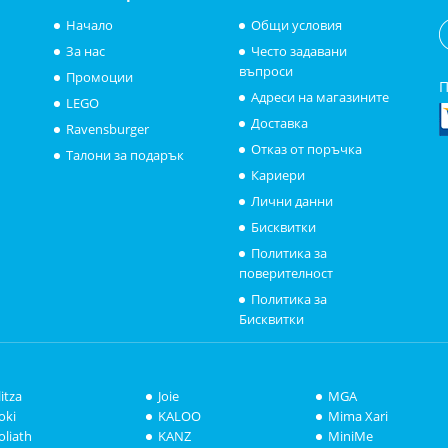
Начало
Общи условия
За нас
Често задавани
въпроси
Промоции
П
Адреси на магазините
LEGO
Доставка
Ravensburger
Отказ от поръчка
Талони за подарък
Кариери
Лични данни
Бисквитки
Политика за
поверителност
Политика за
Бисквитки
litza
Joie
MGA
oki
KALOO
Mima Xari
oliath
KANZ
MiniMe