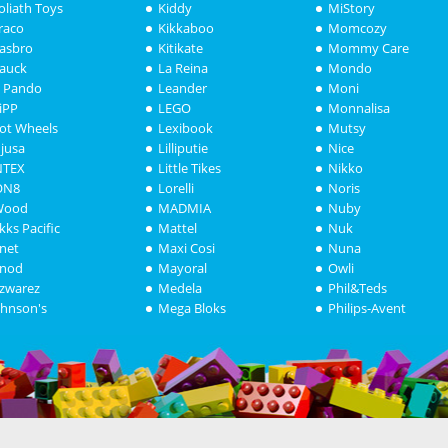
oliath Toys
Kiddy
MiStory
raco
Kikkaboo
Momcozy
asbro
Kitikate
Mommy Care
auck
La Reina
Mondo
i Pando
Leander
Moni
iPP
LEGO
Monnalisa
ot Wheels
Lexibook
Mutsy
njusa
Lilliputie
Nice
NTEX
Little Tikes
Nikko
ON8
Lorelli
Noris
Wood
MADMIA
Nuby
akks Pacific
Mattel
Nuk
anet
Maxi Cosi
Nuna
anod
Mayoral
Owli
azwarez
Medela
Phil&Teds
ohnson's
Mega Bloks
Philips-Avent