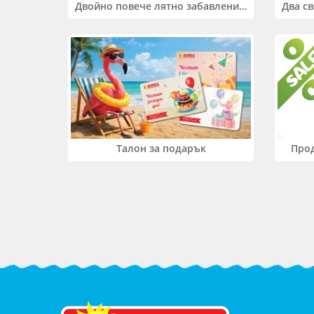
Двойно повече лятно забавление! Купи 2 продукта INTEX и вземи -33%
Прод
Талон за подарък