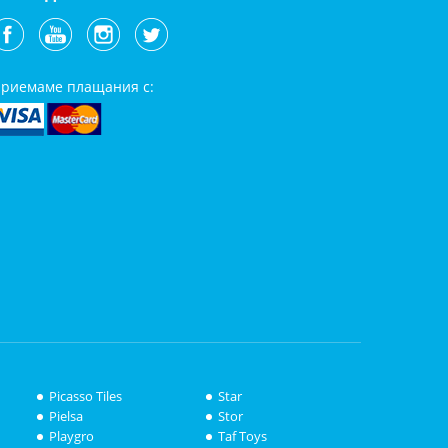
риемаме плащания с:
Picasso Tiles
Star
Pielsa
Stor
Playgro
Taf Toys