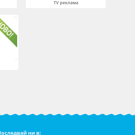
TV реклама
Последвай ни в: