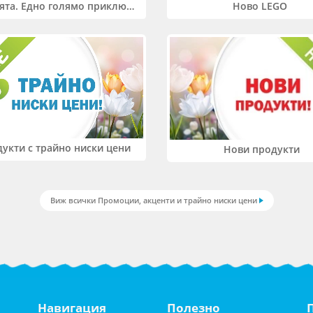
Два свята. Едно голямо приключение. Купи 2 продукта LEGO® Friends и/или LEGO® Minecraft и вземи -27%
Ново LEGO
укти с трайно ниски цени
Нови продукти
Виж всички Промоции, акценти и трайно ниски цени
Навигация
Полезно