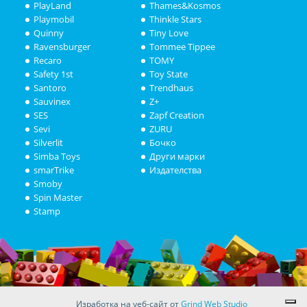
PlayLand
Thames&Kosmos
Playmobil
Thinkle Stars
Quinny
Tiny Love
Ravensburger
Tommee Tippee
Recaro
TOMY
Safety 1st
Toy State
Santoro
Trendhaus
Sauvinex
Z+
SES
Zapf Creation
Sevi
ZURU
Silverlit
Бочко
Simba Toys
Други марки
smarTrike
Издателства
Smoby
Spin Master
Stamp
Изработка на уеб-сайт от
Grind Web Studio