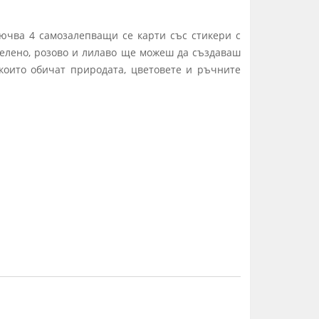
лючва 4 самозалепващи се карти със стикери с
зелено, розово и лилаво ще можеш да създаваш
 които обичат природата, цветовете и ръчните