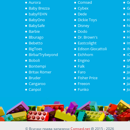
Aurora
Comsed
G
Baby Brezza
Cybex
G
babyFEHN
Dede
H
BabyOno
Dickie Toys
H
BabySafe
Disney
h
Barbie
Dodo
H
Bburago
Dr. Brown's
H
Bebetto
Eastcolight
I
BigToes
Edison Giocattoli
I
Birba/Trybeyond
Eichhorn
I
Boboli
Engino
i
Bontempi
Falk
J
Britax Römer
Faro
J
Bruder
Fisher Price
J
Cangaroo
Freeon
J
Canpol
Funko
J
© Всички права запазени
Comsed.net
@ 2015 - 2026