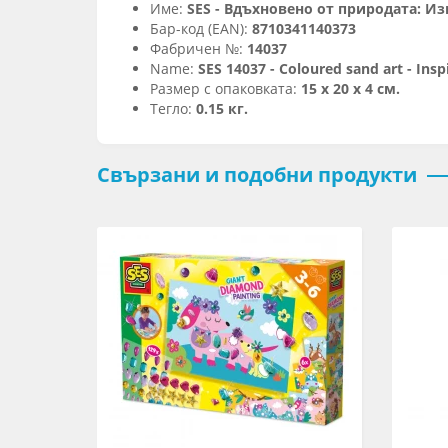
Име:
SES - Вдъхновено от природата: Из
Бар-код (EAN):
8710341140373
Фабричен №:
14037
Name:
SES 14037 - Coloured sand art - Insp
Размер с опаковката:
15 х 20 х 4 см.
Тегло:
0.15 кг.
Свързани и подобни продукти