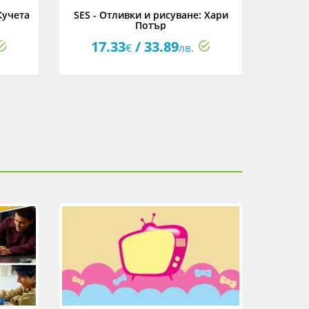
Кучета
SES - Отливки и рисуване: Хари
SES - 
Потър
17.33
/ 33.89
9
€
лв.