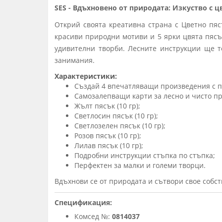
SES - Вдъхновено от природата: Изкуство с ц
Открий своята креативна страна с Цветно пяс
красиви природни мотиви и 5 ярки цвята пясъ
удивителни творби. Лесните инструкции ще те
занимания.
Характеристики:
Създай 4 впечатляващи произведения с п
Самозалепващи карти за лесно и чисто п
Жълт пясък (10 гр);
Светлосин пясък (10 гр);
Светлозелен пясък (10 гр);
Розов пясък (10 гр);
Лилав пясък (10 гр);
Подробни инструкции стъпка по стъпка;
Перфектен за малки и големи творци.
Вдъхнови се от природата и сътвори свое собс
Спецификация:
Комсед №:
0814037