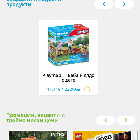
продукти
Playmobil - Баба и дядо
с дете
11.71
/ 22.90
€
лв.
Промоции, акценти и
трайно ниски цени