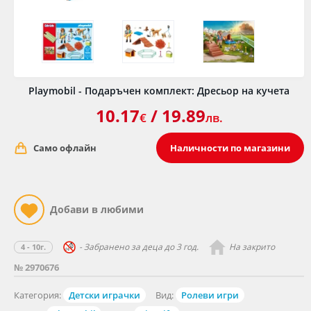
Playmobil - Подаръчен комплект: Дресьор на кучета
10.17
/ 19.89
€
лв.
Само офлайн
Наличности по магазини
- Забранено за деца до 3 год.
На закрито
4 - 10г.
№ 2970676
Категория:
Детски играчки
Вид:
Ролеви игри