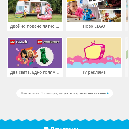
Двойно повече лятно забавление! Купи 2 продукта INTEX и вземи -33%
Ново LEGO
Два свята. Едно голямо приключение. Купи 2 продукта LEGO® Friends и/или LEGO® Minecraft и вземи -27%
TV реклама
Виж всички Промоции, акценти и трайно ниски цени
Пишете ни