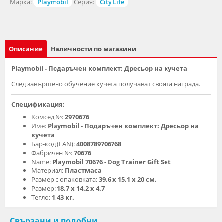
Марка:
Playmobil
Серия:
City Life
Описание
Наличности по магазини
Playmobil - Подаръчен комплект: Дресьор на кучета
След завършено обучение кучета получават своята награда.
Спецификация:
Комсед №:
2970676
Име:
Playmobil - Подаръчен комплект: Дресьор на
кучета
Бар-код (EAN):
4008789706768
Фабричен №:
70676
Name:
Playmobil 70676 - Dog Trainer Gift Set
Материал:
Пластмаса
Размер с опаковката:
39.6 х 15.1 х 20 см.
Размер:
18.7 х 14.2 х 4.7
Тегло:
1.43 кг.
Свързани и подобни