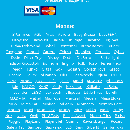
Приемаме плащания с:
Марки:
3Pommes
AGU
Arias
Aurora
Baby Brezza
babyFEHN
BabyOno
BabySafe
Barbie
Bburago
Bebetto
BigToes
Birba/Trybeyond
Boboli
Bontempi
Britax Römer
Bruder
Cangaroo
Canpol
Carrera
Chicco
Chipolino
Comsed
Cybex
Dede
Dickie Toys
Disney
Dodo
Dr. Brown's
Eastcolight
Edison Giocattoli
Eichhorn
Engino
Falk
Faro
Fisher Price
Freeon
Funko
Glitza
Goki
Goliath
Goliath Toys
Graco
Hasbro
Hauck
hi Pando
HiPP
Hot Wheels
Injusa
INTEX
ION8
iWood
Jakks Pacific
Janet
Janod
Jazwarez
Johnson's
Joie
KALOO
KANZ
Kiddy
Kikkaboo
Kitikate
La Reina
Leander
LEGO
Lexibook
Lilliputie
Little Tikes
Lorelli
MADMIA
Mattel
Maxi Cosi
Mayoral
Medela
Mega Bloks
MGA
Mima Xari
MiniMe
MiStory
Momcozy
Mommy Care
Mondo
Moni
Monnalisa
Mutsy
Nice
Nikko
Noris
Nuby
Nuk
Nuna
Owli
Phil&Teds
Philips-Avent
Picasso Tiles
Pielsa
Playgro
PlayLand
Playmobil
Quinny
Ravensburger
Recaro
Safety 1st
Santoro
Sauvinex
SES
Sevi
Silverlit
Simba Toys