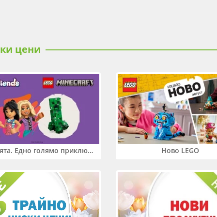
ски цени
Два свята. Едно голямо приключение. Купи 2 продукта LEGO® Friends и/или LEGO® Minecraft и вземи -27%
Ново LEGO