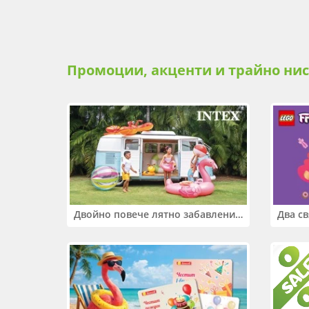
Промоции, акценти и трайно ни
Двойно повече лятно забавление! Купи 2 продукта INTEX и вземи -33%