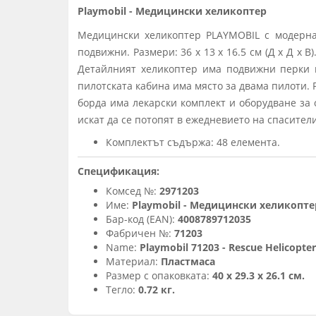
Playmobil - Медицински хеликоптер
Медицински хеликоптер PLAYMOBIL с модерна 
подвижни. Размери: 36 x 13 x 16.5 см (Д x Д x
Детайлният хеликоптер има подвижни перки н
пилотската кабина има място за двама пилоти. 
борда има лекарски комплект и оборудване за
искат да се потопят в ежедневието на спасители
Комплектът съдържа: 48 елемента.
Спецификация:
Комсед №:
2971203
Име:
Playmobil - Медицински хеликопте
Бар-код (EAN):
4008789712035
Фабричен №:
71203
Name:
Playmobil 71203 - Rescue Helicopter
Материал:
Пластмаса
Размер с опаковката:
40 х 29.3 х 26.1 см.
Тегло:
0.72 кг.