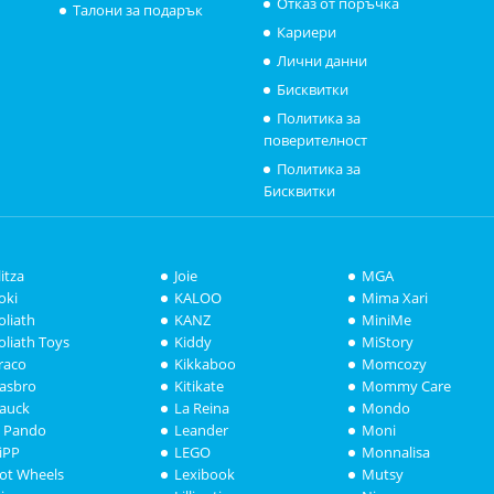
Отказ от поръчка
Талони за подарък
Кариери
Лични данни
Бисквитки
Политика за
поверителност
Политика за
Бисквитки
litza
Joie
MGA
oki
KALOO
Mima Xari
oliath
KANZ
MiniMe
oliath Toys
Kiddy
MiStory
raco
Kikkaboo
Momcozy
asbro
Kitikate
Mommy Care
auck
La Reina
Mondo
i Pando
Leander
Moni
iPP
LEGO
Monnalisa
ot Wheels
Lexibook
Mutsy