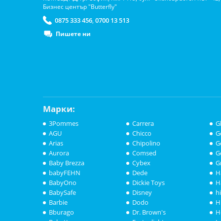
Бизнес център "Butterfly"
0875 333 456
0700 13 513
,
Пишете ни
Марки:
3Pommes
Carrera
G
AGU
Chicco
G
Arias
Chipolino
G
Aurora
Comsed
G
Baby Brezza
Cybex
G
babyFEHN
Dede
H
BabyOno
Dickie Toys
H
BabySafe
Disney
h
Barbie
Dodo
H
Bburago
Dr. Brown's
H