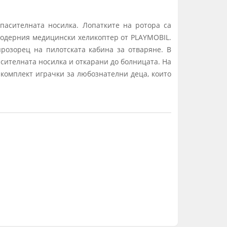
пасителната носилка. Лопатките на ротора са
с модерния медицински хеликоптер от PLAYMOBIL.
розорец на пилотската кабина за отваряне. В
асителната носилка и откарани до болницата. На
комплект играчки за любознателни деца, които