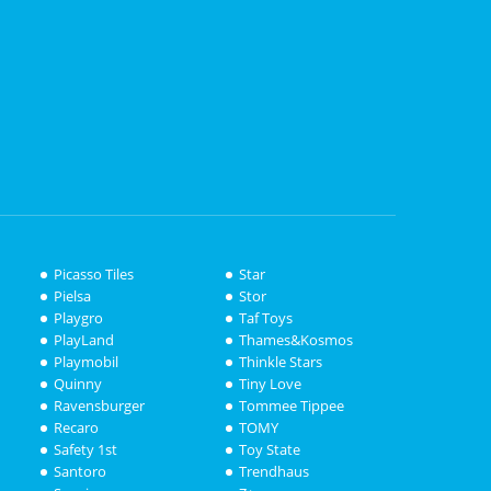
Picasso Tiles
Star
Pielsa
Stor
Playgro
Taf Toys
PlayLand
Thames&Kosmos
Playmobil
Thinkle Stars
Quinny
Tiny Love
Ravensburger
Tommee Tippee
Recaro
TOMY
Safety 1st
Toy State
Santoro
Trendhaus