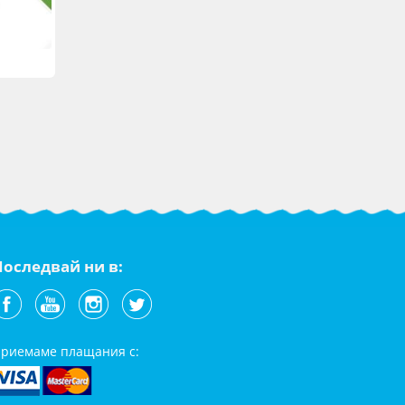
Последвай ни в:
риемаме плащания с: