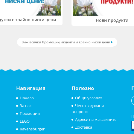
укти с трайно ниски цени
Нови продукти
Виж всички Промоции, акценти и трайно ниски цени
Навигация
Полезно
Начало
Общи условия
За нас
Често задавани
въпроси
Промоции
П
Адреси на магазините
LEGO
Доставка
Ravensburger