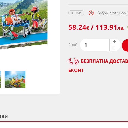
- Забранено за деца
4 - 10г.
58.24
/ 113.91
€
лв.
Брой
БЕЗПЛАТНА ДОСТАВ
ЕКОНТ
ини