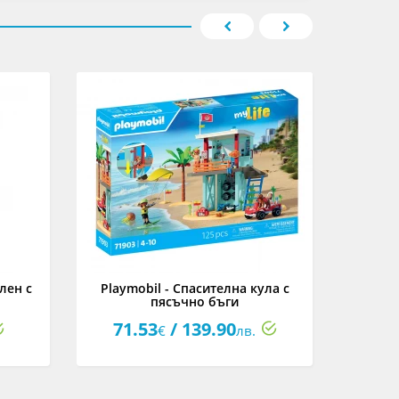
лен с
Playmobil - Спасителна кула с
Playmob
пясъчно бъги
71.53
/ 139.90
71
€
лв.