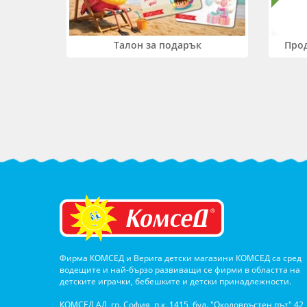
Прод
Талон за подарък
Фирма КОМСЕД и Верига детски магазини КОМСЕД са сред
водещите и най-бързо развиващи се фирми в областта на
детските играчки, бебешките и детски принадлежности.
КОМСЕД АД, гр. София, п.к. 1415, бул. "Околовръстен път" 42,