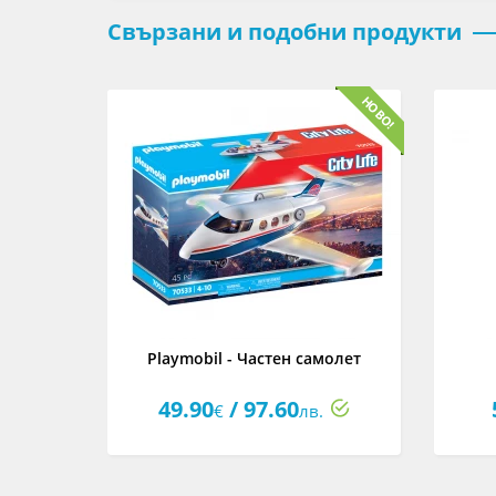
Свързани и подобни продукти
и екип
Playmobil - Частен самолет
49.90
/ 97.60
€
лв.