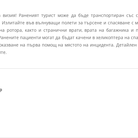
визия! Раненият турист може да бъде транспортиран със с
 В). Излитайте във вълнуващи полети за търсене и спасяване 
а ротора, както и странични врати, врата на багажника и п
Ранените пациенти могат да бъдат качени в хеликоптера на сп
 оказване на първа помощ на мястото на инцидента. Детайлен 
те.
р