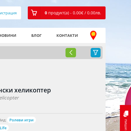
0
продукт(а) - 0.00
€
/ 0.00
лв.
истрация
НОВИНИ
БЛОГ
КОНТАКТИ
нски хеликоптер
elicopter
Вид:
Ролеви игри
пиши ни
Life