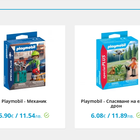
Playmobil - Механик
Playmobil - Спасяване на е
дрон
5.90
/ 11.54
6.08
/ 11.89
€
лв.
€
лв.