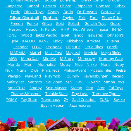
Cangaroo
Canpol
Carrera
Chicco
Chipolino
Comsed
Cybex
Dede
Dickie Toys
Disney
Dodo
Dr. Brown's
Eastcolight
Edison Giocattoli
Eichhorn
Engino
Falk
Faro
Fisher Price
Freeon
Funko
Glitza
Goki
Goliath
Goliath Toys
Graco
Hasbro
Hauck
hi Pando
HiPP
Hot Wheels
Injusa
INTEX
ION8
iWood
Jakks Pacific
Janet
Janod
Jazwarez
Johnson's
Joie
KALOO
KANZ
Kiddy
Kikkaboo
Kitikate
La Reina
Leander
LEGO
Lexibook
Lilliputie
Little Tikes
Lorelli
MADMIA
Mattel
Maxi Cosi
Mayoral
Medela
Mega Bloks
MGA
Mima Xari
MiniMe
MiStory
Momcozy
Mommy Care
Mondo
Moni
Monnalisa
Mutsy
Nice
Nikko
Noris
Nuby
Nuk
Nuna
Owli
Phil&Teds
Philips-Avent
Picasso Tiles
Pielsa
Playgro
PlayLand
Playmobil
Quinny
Ravensburger
Recaro
Safety 1st
Santoro
Sauvinex
SES
Sevi
Silverlit
Simba Toys
smarTrike
Smoby
Spin Master
Stamp
Star
Stor
Taf Toys
Thames&Kosmos
Thinkle Stars
Tiny Love
Tommee Tippee
TOMY
Toy State
Trendhaus
Z+
Zapf Creation
ZURU
Бочко
Други марки
Издателства