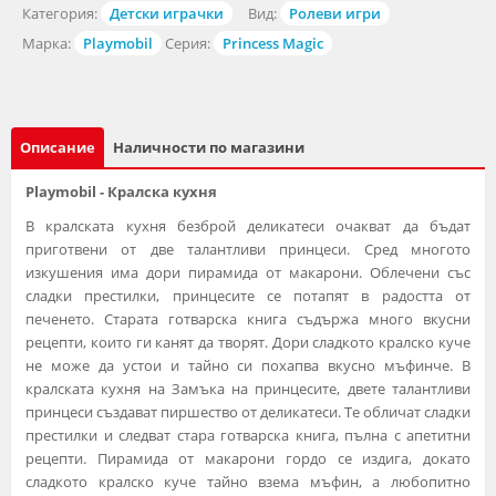
Категория:
Детски играчки
Вид:
Ролеви игри
Марка:
Playmobil
Серия:
Princess Magic
Описание
Наличности по магазини
Playmobil - Кралска кухня
В кралската кухня безброй деликатеси очакват да бъдат
приготвени от две талантливи принцеси. Сред многото
изкушения има дори пирамида от макарони. Облечени със
сладки престилки, принцесите се потапят в радостта от
печенето. Старата готварска книга съдържа много вкусни
рецепти, които ги канят да творят. Дори сладкото кралско куче
не може да устои и тайно си похапва вкусно мъфинче. В
кралската кухня на Замъка на принцесите, двете талантливи
принцеси създават пиршество от деликатеси. Те обличат сладки
престилки и следват стара готварска книга, пълна с апетитни
рецепти. Пирамида от макарони гордо се издига, докато
сладкото кралско куче тайно взема мъфин, а любопитно