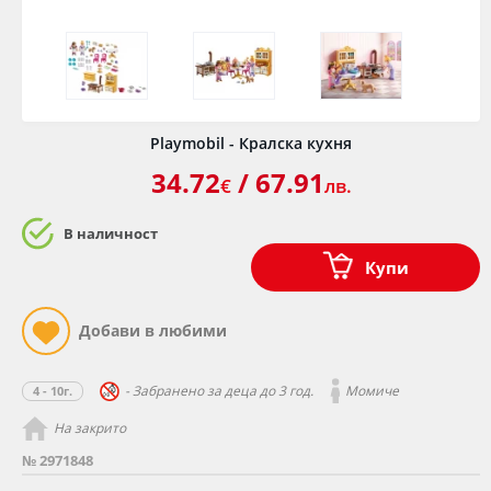
Playmobil - Кралска кухня
34.72
/ 67.91
€
лв.
В наличност
Купи
- Забранено за деца до 3 год.
Момиче
4 - 10г.
На закрито
№ 2971848