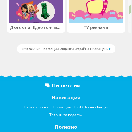
Два свята. Едно голямо приключение. Купи 2 продукта LEGO® Friends и/или LEGO® Minecraft и вземи -27%
TV реклама
Виж всички Промоции, акценти и трайно ниски цени
Пишете ни
Навигация
Начало
За нас
Промоции
LEGO
Ravensburger
Талони за подарък
Полезно