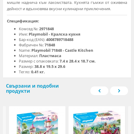
мишле наднича към лакомствата. Кухнята гъмжи от оживена
дейност и вдъхновява вкусни кулинарни приключения.
Спецификация:
Комсед №:
2971848
Име:
Playmobil - Кралска кухня
Бар-код (EAN):
4008789718488
Фабричен №:
71848
Name:
Playmobil 71848 - Castle Kitchen
Материал:
Пластмаса
Размер с опаковката:
7.4 х 28.4 х 18.7 см.
Размер:
38.8 x 19.5 x 29.6
Тегло:
0.41 кг.
Свързани и подобни
продукти