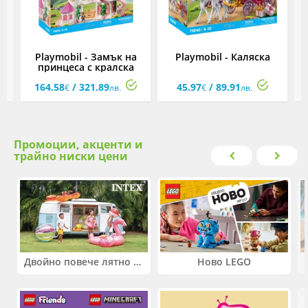
Playmobil - Замък на
Playmobil - Каляска
принцеса с кралска
двойка
164.58
/ 321.89
45.97
/ 89.91
€
лв.
€
лв.
Промоции, акценти и
трайно ниски цени
Двойно повече лятно забавление! Купи 2 продукта INTEX и вземи -33%
Ново LEGO