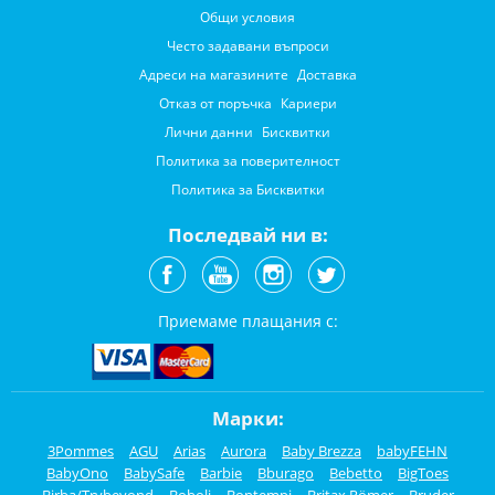
Общи условия
Често задавани въпроси
Адреси на магазините
Доставка
Отказ от поръчка
Кариери
Лични данни
Бисквитки
Политика за поверителност
Политика за Бисквитки
Последвай ни в:
Приемаме плащания с:
Марки:
3Pommes
AGU
Arias
Aurora
Baby Brezza
babyFEHN
BabyOno
BabySafe
Barbie
Bburago
Bebetto
BigToes
Birba/Trybeyond
Boboli
Bontempi
Britax Römer
Bruder