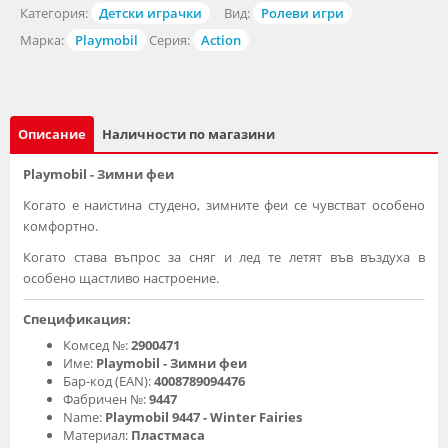
Категория:
Детски играчки
Вид:
Ролеви игри
Марка:
Playmobil
Серия:
Action
Описание
Наличности по магазини
Playmobil - Зимни феи
Когато е наистина студено, зимните феи се чувстват особено
комфортно.
Когато става въпрос за сняг и лед те летят във въздуха в
особено щастливо настроение.
Спецификация:
Комсед №:
2900471
Име:
Playmobil - Зимни феи
Бар-код (EAN):
4008789094476
Фабричен №:
9447
Name:
Playmobil 9447 - Winter Fairies
Материал:
Пластмаса