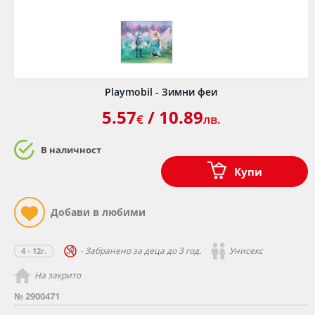
Playmobil - Зимни феи
5.57
/ 10.89
€
лв.
В наличност
Купи
- Забранено за деца до 3 год.
Унисекс
4 - 12г.
На закрито
№ 2900471