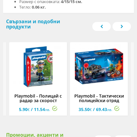
Размер с опаковката:
4/15/15 см.
Тегло:
0.06 кг.
Свързани и подобни
продукти
Playmobil - Полицай с
Playmobil - Тактически
P
радар за скорост
полицейски отряд
5.90
/ 11.54
35.50
/ 69.43
€
лв.
€
лв.
Промоции, акценти и