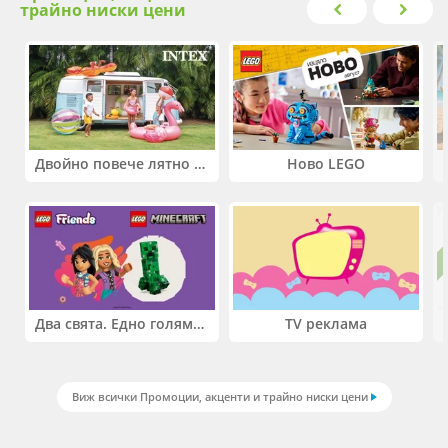
трайно ниски цени
Двойно повече лятно забавление! Купи 2 продукта INTEX и вземи -33%
Ново LEGO
Два свята. Едно голямо приключение. Купи 2 продукта LEGO® Friends и/или LEGO® Minecraft и вземи -27%
TV реклама
Виж всички Промоции, акценти и трайно ниски цени