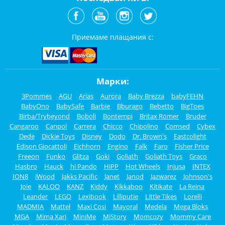
Приемаме плащания с:
Марки:
3Pommes
AGU
Arias
Aurora
Baby Brezza
babyFEHN
BabyOno
BabySafe
Barbie
Bburago
Bebetto
BigToes
Birba/Trybeyond
Boboli
Bontempi
Britax Römer
Bruder
Cangaroo
Canpol
Carrera
Chicco
Chipolino
Comsed
Cybex
Dede
Dickie Toys
Disney
Dodo
Dr. Brown's
Eastcolight
Edison Giocattoli
Eichhorn
Engino
Falk
Faro
Fisher Price
Freeon
Funko
Glitza
Goki
Goliath
Goliath Toys
Graco
Hasbro
Hauck
hi Pando
HiPP
Hot Wheels
Injusa
INTEX
ION8
iWood
Jakks Pacific
Janet
Janod
Jazwarez
Johnson's
Joie
KALOO
KANZ
Kiddy
Kikkaboo
Kitikate
La Reina
Leander
LEGO
Lexibook
Lilliputie
Little Tikes
Lorelli
MADMIA
Mattel
Maxi Cosi
Mayoral
Medela
Mega Bloks
MGA
Mima Xari
MiniMe
MiStory
Momcozy
Mommy Care