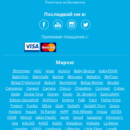
Политика за Бисквитки
Последвай ни в:
Приемаме плащания с:
Марки:
3Pommes
AGU
Arias
Aurora
Baby Brezza
babyFEHN
BabyOno
BabySafe
Barbie
Bburago
Bebetto
BigToes
Birba/Trybeyond
Boboli
Bontempi
Britax Römer
Bruder
Cangaroo
Canpol
Carrera
Chicco
Chipolino
Comsed
Cybex
Dede
Dickie Toys
Disney
Dodo
Dr. Brown's
Eastcolight
Edison Giocattoli
Eichhorn
Engino
Falk
Faro
Fisher Price
Freeon
Funko
Glitza
Goki
Goliath
Goliath Toys
Graco
Hasbro
Hauck
hi Pando
HiPP
Hot Wheels
Injusa
INTEX
ION8
iWood
Jakks Pacific
Janet
Janod
Jazwarez
Johnson's
Joie
KALOO
KANZ
Kiddy
Kikkaboo
Kitikate
La Reina
Leander
LEGO
Lexibook
Lilliputie
Little Tikes
Lorelli