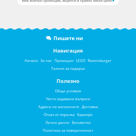
Виж всички Промоции, акценти и трайно ниски цени
Пишете ни
Навигация
Начало
За нас
Промоции
LEGO
Ravensburger
Талони за подарък
Полезно
Общи условия
Често задавани въпроси
Адреси на магазините
Доставка
Отказ от поръчка
Кариери
Лични данни
Бисквитки
Политика за поверителност