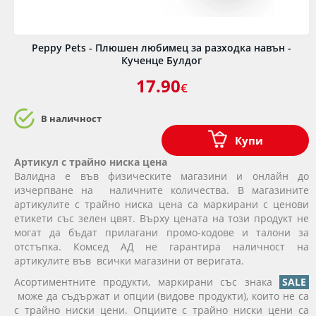
Peppy Pets - Плюшен любимец за разходка навън -
Кученце Булдог
17.90
€
В наличност
Купи
Артикул с трайно ниска цена
Валидна е във физическите магазини и онлайн до
изчерпване на наличните количества. В магазините
артикулите с трайно ниска цена са маркирани с ценови
етикети със зелен цвят. Върху цената на този продукт не
могат да бъдат прилагани промо-кодове и талони за
отстъпка. Комсед АД не гарантира наличност на
артикулите във всички магазини от веригата.
Асортиментните продукти, маркирани със знака
SALE
може да съдържат и опции (видове продукти), които не са
с трайно ниски цени. Опциите с трайно ниски цени са