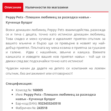
Описание
Наличности по магазини
Peppy Pets - Плюшен любимец за разходка навън -
Кученце Булдог
Всеки домашен любимец Peppy Pets взаимодейства, разхожда
се и тича с децата, точно като истински домашен любимец.
Това сладко и меко кученце е идеалният приятен спътник за
вашето мъниче и бързо ще се превърне в новият му най-
добър приятел. Плътната му мека козина е приятна за гушкане
и галене. Идва с нашийник, звънче и каишка. Вземете
каишката и изведете вашия нов приятел навън - той ще се
движи след вас подскачайки точно като истински!
Чудесен начин да дадете на детето си компания на лоялен
спътник, без ангажимент или отговорност!
Спецификация:
Комсед №:
160005
Име:
Peppy Pets - Плюшен любимец за разходка
навън - Кученце Булдог
Бар-код (EAN):
9323433243518
Фабричен №:
243518