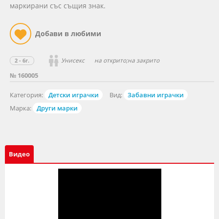
маркирани със същия знак.
Унисекс
на открито;на закрито
2 - 6г.
№ 160005
Категория:
Детски играчки
Вид:
Забавни играчки
Марка:
Други марки
Видео