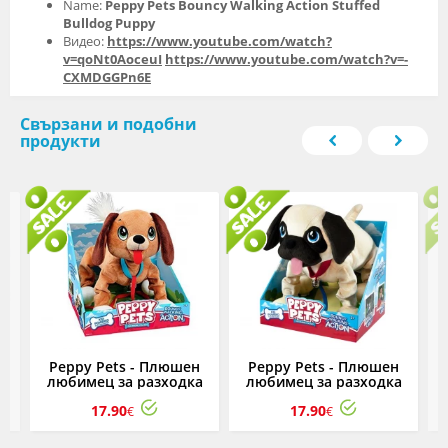
Name:
Peppy Pets Bouncy Walking Action Stuffed
Bulldog Puppy
Видео:
https://www.youtube.com/watch?
v=qoNt0AoceuI
https://www.youtube.com/watch?v=-
CXMDGGPn6E
Свързани и подобни
продукти
1
Peppy Pets - Плюшен
Peppy Pets - Плюшен
,
любимец за разходка
любимец за разходка
навън - Кафяво кученце
навън - Кученце Мопс
17.90
17.90
€
€