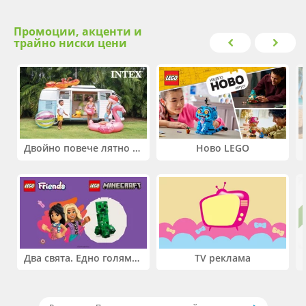
Промоции, акценти и
трайно ниски цени
Двойно повече лятно забавление! Купи 2 продукта INTEX и вземи -33%
Ново LEGO
Два свята. Едно голямо приключение. Купи 2 продукта LEGO® Friends и/или LEGO® Minecraft и вземи -27%
TV реклама