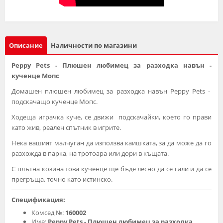
Описание
Наличности по магазини
Peppy Pets - Плюшен любимец за разходка навън -
кученце Мопс
Домашен плюшен любимец за разходка навън Peppy Pets -
подскачащо кученце Мопс.
Ходеща играчка куче, се движи подскачайки, което го прави
като жив, реален спътник в игрите.
Нека вашият малчуган да използва каишката, за да може да го
разхожда в парка, на тротоара или дори в къщата.
С плътна козина това кученце ще бъде лесно да се гали и да се
прегръща, точно като истинско.
Спецификация:
Комсед №:
160002
Име:
Peppy Pets - Плюшен любимец за разходка