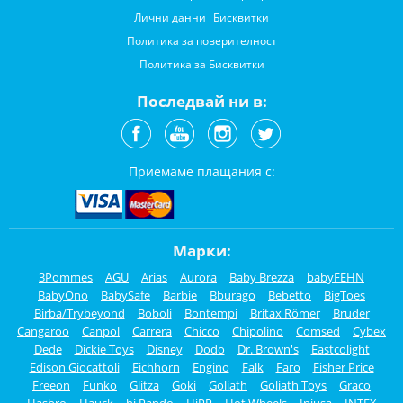
Лични данни
Бисквитки
Политика за поверителност
Политика за Бисквитки
Последвай ни в:
Приемаме плащания с:
Марки:
3Pommes
AGU
Arias
Aurora
Baby Brezza
babyFEHN
BabyOno
BabySafe
Barbie
Bburago
Bebetto
BigToes
Birba/Trybeyond
Boboli
Bontempi
Britax Römer
Bruder
Cangaroo
Canpol
Carrera
Chicco
Chipolino
Comsed
Cybex
Dede
Dickie Toys
Disney
Dodo
Dr. Brown's
Eastcolight
Edison Giocattoli
Eichhorn
Engino
Falk
Faro
Fisher Price
Freeon
Funko
Glitza
Goki
Goliath
Goliath Toys
Graco