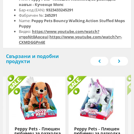
навън - Кученце Мопс
Бар-код (EAN):
9323433245291
Фабричен №:
245291
Name:
Peppy Pets Bouncy Walking Action Stuffed Mops
Puppy
Видео:
https://www.youtube.com/watch?
v=qoNt0AoceuI
https://www.youtube.com/watch?v=-
CXMDGGPn6E
Свързани и подобни
продукти
1
Peppy Pets - Плюшен
Peppy Pets - Плюшен
,
любимец за разходка
любимец за разходка