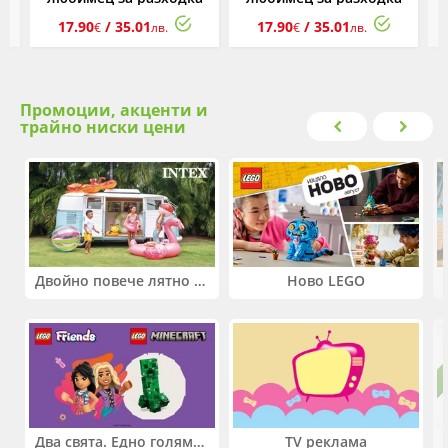
навън - Кафяво кученце
навън - Еднорог
н
17.90
/ 35.01
17.90
/ 35.01
€
лв.
€
лв.
Промоции, акценти и
трайно ниски цени
Двойно повече лятно забавление! Купи 2 продукта INTEX и вземи -33%
Ново LEGO
Два свята. Едно голямо приключение. Купи 2 продукта LEGO® Friends и/или LEGO® Minecraft и вземи -27%
TV реклама