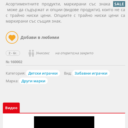
Асортиментните продукти, маркирани със знака
SALE
може да съдържат и опции (видове продукти), които не са
с трайно ниски цени. Опциите с трайно ниски цени са
маркирани със същия знак.
Унисекс
на открито;на закрито
2 - 6г.
№ 160002
Категория:
Детски играчки
Вид:
Забавни играчки
Марка:
Други марки
Видео