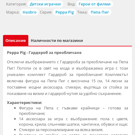
Категория:
Детски играчки
Вид:
Герои от филми
Марка:
Hasbro
Серия:
Peppa Pig
Тема:
Пепа Пиг
Описание
Наличности по магазини
Peppa Pig - Гардероб за преобличане
Отключи въображението с Гардероба за преобличане на Пепа
Пиг! Потопи се в свят на мода и въображаема игра с този
уникален комплект Гардероб за преобличане! Комплектът
включва фигура на Пепа Пиг с височина 15 см, 14 лесни за
поставяне модни аксесоара, стикери, въртяща се стойка за
показване на визии и гардероб-кутия за удобно съхранение.
Характеристики:
Фигура на Пепа с гъвкави крайници – готова за
преобличане;
14 аксесоара за игра с въображение: пола с цветя,
корона, крила, слънчеви шапки, чантички, обувки и още;
Стикери за персонализиране на всяка визия;