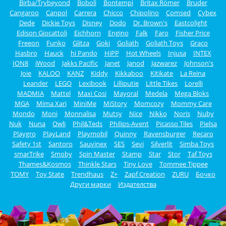
Birba/Trybeyond
Boboli
Bontempi
Britax Römer
Bruder
Cangaroo
Canpol
Carrera
Chicco
Chipolino
Comsed
Cybex
Dede
Dickie Toys
Disney
Dodo
Dr. Brown's
Eastcolight
Edison Giocattoli
Eichhorn
Engino
Falk
Faro
Fisher Price
Freeon
Funko
Glitza
Goki
Goliath
Goliath Toys
Graco
Hasbro
Hauck
hi Pando
HiPP
Hot Wheels
Injusa
INTEX
ION8
iWood
Jakks Pacific
Janet
Janod
Jazwarez
Johnson's
Joie
KALOO
KANZ
Kiddy
Kikkaboo
Kitikate
La Reina
Leander
LEGO
Lexibook
Lilliputie
Little Tikes
Lorelli
MADMIA
Mattel
Maxi Cosi
Mayoral
Medela
Mega Bloks
MGA
Mima Xari
MiniMe
MiStory
Momcozy
Mommy Care
Mondo
Moni
Monnalisa
Mutsy
Nice
Nikko
Noris
Nuby
Nuk
Nuna
Owli
Phil&Teds
Philips-Avent
Picasso Tiles
Pielsa
Playgro
PlayLand
Playmobil
Quinny
Ravensburger
Recaro
Safety 1st
Santoro
Sauvinex
SES
Sevi
Silverlit
Simba Toys
smarTrike
Smoby
Spin Master
Stamp
Star
Stor
Taf Toys
Thames&Kosmos
Thinkle Stars
Tiny Love
Tommee Tippee
TOMY
Toy State
Trendhaus
Z+
Zapf Creation
ZURU
Бочко
Други марки
Издателства