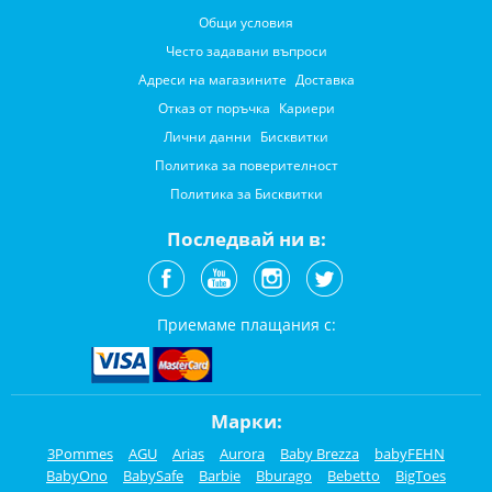
Общи условия
Често задавани въпроси
Адреси на магазините
Доставка
Отказ от поръчка
Кариери
Лични данни
Бисквитки
Политика за поверителност
Политика за Бисквитки
Последвай ни в:
Приемаме плащания с:
Марки:
3Pommes
AGU
Arias
Aurora
Baby Brezza
babyFEHN
BabyOno
BabySafe
Barbie
Bburago
Bebetto
BigToes