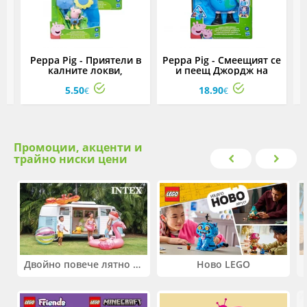
,
Peppa Pig - Приятели в
Peppa Pig - Смеещият се
P
калните локви,
и пеещ Джордж на
асортимент
испански
5.50
18.90
€
€
Промоции, акценти и
трайно ниски цени
Двойно повече лятно забавление! Купи 2 продукта INTEX и вземи -33%
Ново LEGO