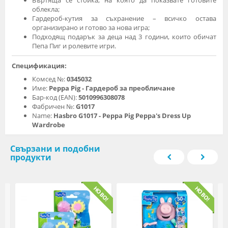
Въртяща се стойка, на която да показвате готовите
облекла;
Гардероб-кутия за съхранение – всичко остава
организирано и готово за нова игра;
Подходящ подарък за деца над 3 години, които обичат
Пепа Пиг и ролевите игри.
Спецификация:
Комсед №:
0345032
Име:
Peppa Pig - Гардероб за преобличане
Бар-код (EAN):
5010996308078
Фабричен №:
G1017
Name:
Hasbro G1017 - Peppa Pig Peppa's Dress Up
Wardrobe
Свързани и подобни
продукти