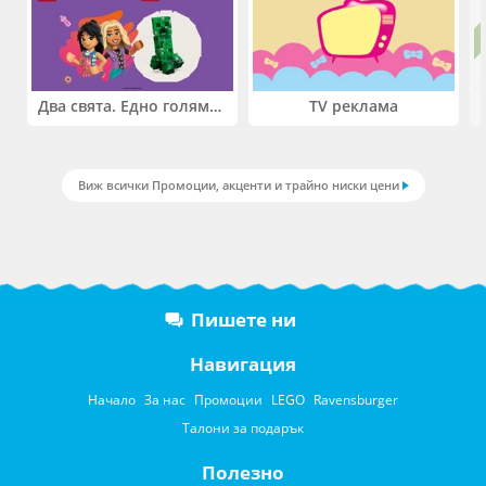
Два свята. Едно голямо приключение. Купи 2 продукта LEGO® Friends и/или LEGO® Minecraft и вземи -27%
TV реклама
Виж всички Промоции, акценти и трайно ниски цени
Пишете ни
Навигация
Начало
За нас
Промоции
LEGO
Ravensburger
Талони за подарък
Полезно