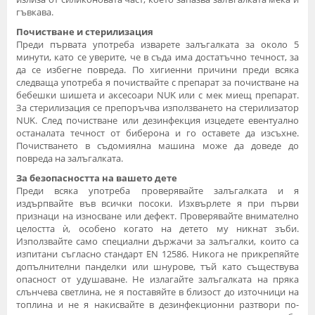
гъвкава.
Почистване и стерилизация
Преди първата употреба изварете залъгалката за около 5
минути, като се уверите, че в съда има достатъчно течност, за
да се избегне повреда. По хигиенни причини преди всяка
следваща употреба я почиствайте с препарат за почистване на
бебешки шишета и аксесоари NUK или с мек миещ препарат.
За стерилизация се препоръчва използването на стерилизатор
NUK. След почистване или дезинфекция изцедете евентуално
останалата течност от биберона и го оставете да изсъхне.
Почистването в съдомиялна машина може да доведе до
повреда на залъгалката.
За безопасността на вашето дете
Преди всяка употреба проверявайте залъгалката и я
издърпвайте във всички посоки. Изхвърлете я при първи
признаци на износване или дефект. Проверявайте внимателно
целостта ѝ, особено когато на детето му никнат зъби.
Използвайте само специални държачи за залъгалки, които са
изпитани съгласно стандарт EN 12586. Никога не прикрепяйте
допълнителни панделки или шнурове, тъй като съществува
опасност от удушаване. Не излагайте залъгалката на пряка
слънчева светлина, не я поставяйте в близост до източници на
топлина и не я накисвайте в дезинфекционни разтвори по-