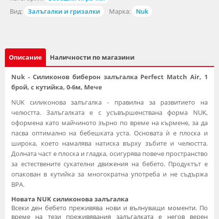
Вид:
Залъгалки и гризалки
Марка:
Nuk
Описание
Наличности по магазини
Nuk - Силиконов биберон залъгалка Perfect Match Air, 1
брой, с кутийка, 0-6м, Мече
NUK силиконова залъгалка - правилна за развитието на
челюстта. Залъгалката е с усъвършенствана форма NUK,
оформена като майчиното зърно по време на кърмене, за да
пасва оптимално на бебешката уста. Основата ѝ е плоска и
широка, което намалява натиска върху зъбите и челюстта.
Долната част е плоска и гладка, осигурява повече пространство
за естествените сукателни движения на бебето. Продуктът е
опакован в кутийка за многократна употреба и не съдържа
BPA.
Новата NUK силиконова залъгалка
Всеки ден бебето преживява нови и вълнуващи моменти. По
време на тези преживявания залъгалката е негов верен