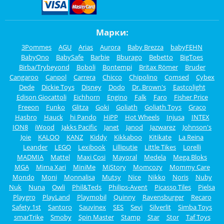
Марки:
3Pommes
AGU
Arias
Aurora
Baby Brezza
babyFEHN
BabyOno
BabySafe
Barbie
Bburago
Bebetto
BigToes
Birba/Trybeyond
Boboli
Bontempi
Britax Römer
Bruder
Cangaroo
Canpol
Carrera
Chicco
Chipolino
Comsed
Cybex
Dede
Dickie Toys
Disney
Dodo
Dr. Brown's
Eastcolight
Edison Giocattoli
Eichhorn
Engino
Falk
Faro
Fisher Price
Freeon
Funko
Glitza
Goki
Goliath
Goliath Toys
Graco
Hasbro
Hauck
hi Pando
HiPP
Hot Wheels
Injusa
INTEX
ION8
iWood
Jakks Pacific
Janet
Janod
Jazwarez
Johnson's
Joie
KALOO
KANZ
Kiddy
Kikkaboo
Kitikate
La Reina
Leander
LEGO
Lexibook
Lilliputie
Little Tikes
Lorelli
MADMIA
Mattel
Maxi Cosi
Mayoral
Medela
Mega Bloks
MGA
Mima Xari
MiniMe
MiStory
Momcozy
Mommy Care
Mondo
Moni
Monnalisa
Mutsy
Nice
Nikko
Noris
Nuby
Nuk
Nuna
Owli
Phil&Teds
Philips-Avent
Picasso Tiles
Pielsa
Playgro
PlayLand
Playmobil
Quinny
Ravensburger
Recaro
Safety 1st
Santoro
Sauvinex
SES
Sevi
Silverlit
Simba Toys
smarTrike
Smoby
Spin Master
Stamp
Star
Stor
Taf Toys