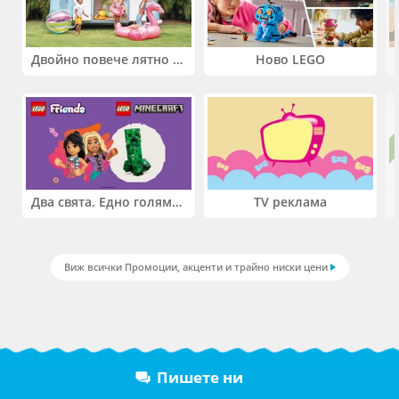
Двойно повече лятно забавление! Купи 2 продукта INTEX и вземи -33%
Ново LEGO
Два свята. Едно голямо приключение. Купи 2 продукта LEGO® Friends и/или LEGO® Minecraft и вземи -27%
TV реклама
Виж всички Промоции, акценти и трайно ниски цени
Пишете ни