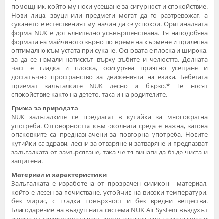
помощник, който му носи усещане за сигурност и спокойствие.
Нови лица, звуци или предмети могат да го разтревожат, а
сукането е естественият му начин да се успокои. Оригиналната
форма NUK е допълнително усъвършенствана. Тя наподобява
формата на майчиното зърно по време на кърмене и прилепва
оптимално към устата при сукане. Основата е плоска и широка,
за да се намали натискът върху зъбите и челюстта. Долната
част е гладка и плоска, осигурява приятно усещане и
достатъчно пространство за движенията на езика. Бебетата
приемат залъгалките NUK лесно и бързо.* Те носят
спокойствие както на детето, така и на родителите.
Грижа за природата
NUK залъгалките се предлагат в кутийка за многократна
употреба. Отговорността към околната среда е важна, затова
опаковките са предназначени за повторна употреба. Новите
кутийки са здрави, лесни за отваряне и затваряне и предпазват
залъгалката от замърсяване, така че тя винаги да бъде чиста и
защитена.
Материал и характеристики
Залъгалката е изработена от прозрачен силикон - материал,
който е лесен за почистване, устойчив на високи температури,
без мирис, с гладка повърхност и без вредни вещества.
Благодарение на въздушната система NUK Air System въздухът
излиза от силиконовата част, което запазва залъгалката мека и