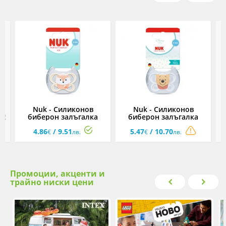
Nuk - Силиконов
Nuk - Силиконов
st
биберон залъгалка
биберон залъгалка
Perfect Match Air, 1
Perfect Match Air, 1
4.86
/ 9.51
5.47
/ 10.70
,
брой, с кутийка, 0-6м,
брой, с кутийка, 0-6м,
€
лв.
€
лв.
Лисица
Мечо Пух, бял
Промоции, акценти и
трайно ниски цени