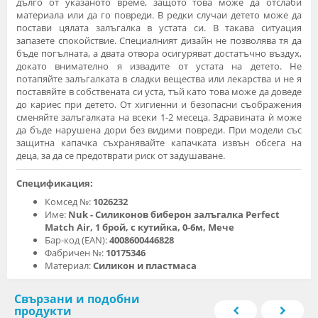
дълго от указаното време, защото това може да отслаби
материала или да го повреди. В редки случаи детето може да
постави цялата залъгалка в устата си. В такава ситуация
запазете спокойствие. Специалният дизайн не позволява тя да
бъде погълната, а двата отвора осигуряват достатъчно въздух,
докато внимателно я извадите от устата на детето. Не
потапяйте залъгалката в сладки вещества или лекарства и не я
поставяйте в собствената си уста, тъй като това може да доведе
до кариес при детето. От хигиенни и безопасни съображения
сменяйте залъгалката на всеки 1-2 месеца. Здравината ѝ може
да бъде нарушена дори без видими повреди. При модели със
защитна капачка съхранявайте капачката извън обсега на
деца, за да се предотврати риск от задушаване.
Спецификация:
Комсед №:
1026232
Име:
Nuk - Силиконов биберон залъгалка Perfect
Match Air, 1 брой, с кутийка, 0-6м, Мече
Бар-код (EAN):
4008600446828
Фабричен №:
10175346
Материал:
Силикон и пластмаса
Свързани и подобни
продукти