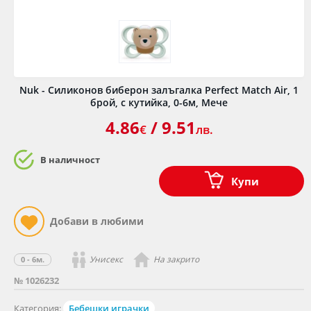
Nuk - Силиконов биберон залъгалка Perfect Match Air, 1
брой, с кутийка, 0-6м, Мече
4.86
/ 9.51
€
лв.
В наличност
Купи
Унисекс
На закрито
0 - 6м.
№ 1026232
Категория:
Бебешки играчки