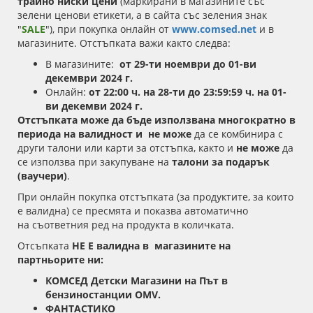
трайно ниски цени
(маркирани в магазините със
зелени ценови етикети, а в сайта със зеления знак
"
SALE
"),
при покупка онлайн от
www.comsed.net
и в
магазините
. Отстъпката важи както следва:
В магазините:
от 29-ти ноември до 01-ви
декември 2024 г.
Онлайн:
от 22:00 ч. на 28-ти до 23:59:59 ч. на 01-
ви декемви 2024 г.
Отстъпката може да бъде използвана многократно
в
периода на валидност и
не може
да се комбинира с
други талони или карти за отстъпка, както и
не може
да
се използва при закупуване на
талони за подарък
(ваучери)
.
При онлайн покупка о
тстъпката (за продуктите, за които
е валидна)
се пресмята и показва автоматично
на
съответния ред на продукта в количката
.
Отсъпката
НЕ Е валидна в магазините на
партньорите ни:
КОМСЕД Детски Магазини на Път в
бензиностанции OMV.
ФАНТАСТИКО