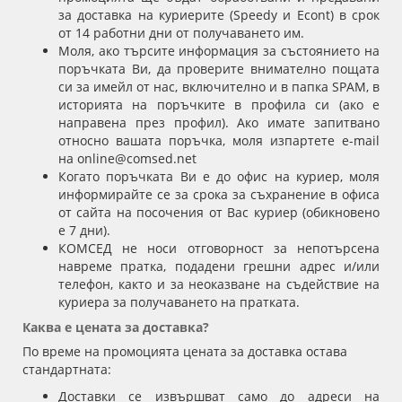
за доставка на куриерите (Speedy и Econt) в срок
от 14 работни дни от получаването им.
Моля, ако търсите информация за състоянието на
поръчката Ви, да проверите внимателно пощата
си за имейл от нас, включително и в папка SPAM, в
историята на поръчките в профила си (ако е
направена през профил). Ако имате запитвано
относно вашата поръчка, моля изпартете e-mail
на
online@comsed.net
Когато поръчката Ви е до офис на куриер, моля
информирайте се за срока за съхранение в офиса
от сайта на посочения от Вас куриер (обикновено
е 7 дни).
КОМСЕД не носи отговорност за непотърсена
навреме пратка, подадени грешни адрес и/или
телефон, както и за неоказване на съдействие на
куриера за получаването на пратката.
Каква е цената за доставка?
По време на промоцията цената за доставка остава
стандартната:
Доставки се извършват само до адреси на