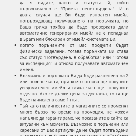
да я видите, както и статусът й, който
първоначално е "Приета, непотвърдена". И в
двата случая ще Ви бъде изпратен имейл,
потвърждаващ получаването на поръчката, но
Ваша грижа трябва да бъде проверката дали
автоматично генерирания имейл не е попаднал
в Spam или блокиран от имейл-системата Ви;
Когато поръчаните от Вас продукти бъдат
физически заделени, тогава поръчката Ви става
със статус "Потвърдена, в обработка" или "Готова
за експедиция" и отново получавате автоматичен
имейл.
Възможно е поръчката Ви да бъде разцепена на 2
или повече части, при което отново ще получите
уведомителен имейл и всяка част ще получите
отделно. Ако се дължи цена за доставка, то тя ще
бъде начислена само 1 път.
Тъй като наличностите в магазините се променят
много бързо по време на промоция, не можем
напълно да гарантираме, че показаните в сайта са
актуални към момента. Възможно е поръчани или
харесани от Вас артикули да не бъдат потвърдени