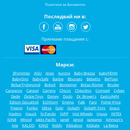
Политика за Бисквитки
Последвай ни в:
Приемаме плащания с:
Марки:
3Pommes
AGU
Arias
Aurora
Baby Brezza
babyFEHN
BabyOno
BabySafe
Barbie
Bburago
Bebetto
BigToes
Birba/Trybeyond
Boboli
Bontempi
Britax Römer
Bruder
Cangaroo
Canpol
Carrera
Chicco
Chipolino
Comsed
Cybex
Dede
Dickie Toys
Disney
Dodo
Dr. Brown's
Eastcolight
Edison Giocattoli
Eichhorn
Engino
Falk
Faro
Fisher Price
Freeon
Funko
Glitza
Goki
Goliath
Goliath Toys
Graco
Hasbro
Hauck
hi Pando
HiPP
Hot Wheels
Injusa
INTEX
ION8
iWood
Jakks Pacific
Janet
Janod
Jazwarez
Johnson's
Joie
KALOO
KANZ
Kiddy
Kikkaboo
Kitikate
La Reina