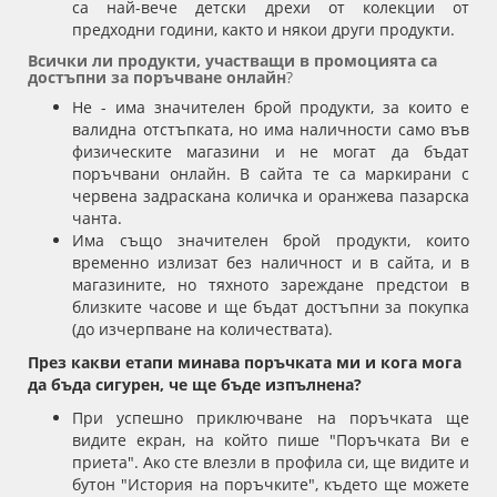
са най-вече детски дрехи от колекции от
предходни години, както и някои други продукти.
Всички ли продукти, участващи в промоцията са
достъпни за поръчване онлайн
?
Не - има значителен брой продукти, за които е
валидна отстъпката, но има наличности само във
физическите магазини и не могат да бъдат
поръчвани онлайн. В сайта те са маркирани с
червена задраскана количка и оранжева пазарска
чанта.
Има също значителен брой продукти, които
временно излизат без наличност и в сайта, и в
магазините, но тяхното зареждане предстои в
близките часове и ще бъдат достъпни за покупка
(до изчерпване на количествата).
През какви етапи минава поръчката ми и кога мога
да бъда сигурен, че ще бъде изпълнена?
При успешно приключване на поръчката ще
видите екран, на който пише "Поръчката Ви е
приета". Ако сте влезли в профила си, ще видите и
бутон "История на поръчките", където ще можете