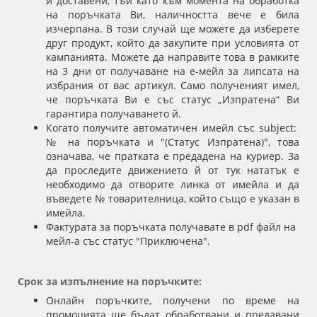
и доставени, тъй като към момента на обработка
на поръчката Ви, наличността вече е била
изчерпана. В този случай ще можете да изберете
друг продукт, който да закупите при условията от
кампанията. Можете да направите това в рамките
на 3 дни от получаване на е-мейл за липсата на
избрания от вас артикул. Само полученият имел,
че поръчката Ви е със статус „Изпратена“ Ви
гарантира получаването й.
Когато получите автоматичен имейл със subject:
№ на поръчката и "(Статус Изпратена)", това
означава, че пратката е предадена на куриер. За
да проследите движението й от тук нататък е
необходимо да отворите линка от имейла и да
въведете № товарителница, който също е указан в
имейла.
Фактурата за поръчката получавате в pdf файл на
мейл-а със статус "Приключена".
Срок за изпълнение на поръчките:
Онлайн поръчките, получени по време на
промоцията ще бъдат обработвани и предавани