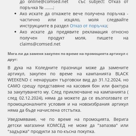
до
online@comsed.net
със subject: Отказ от
поръчка № .......;
Ако искате да откажете вече получена поръчка -
частично или изцяло, моля следвайте
инструкциите в раздел
Отказ от поръчка
;
Ако искате да предявите рекламация относно
получен продукт моля, пишете на
claims@comsed.net
Мога ли да заменя закупен по време на промоцията артикул с
друг:
В духа на Коледните празници може да замените
артикул, закупен по време на кампанията BLACK
WEEKEND с ненарушен търговски вид до 31.12.2024, но
САМО срещу представяне на касовия бон или фактура
за закупуването му. След приключване на кампанията (
след 02.12.2024), няма да можете да се възползвате от
промоционалните условия и на новоизбрания артикул
няма да бъде начислена отстъпка.
Уведомяваме, че по време на промоцията, Верига
детски магазини КОМСЕД не може да "запазва" или
"задържа" продукти за по-късна покупка.