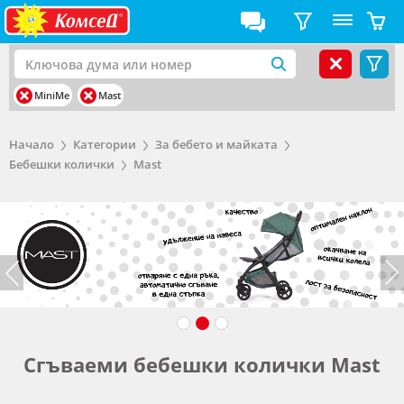
MiniMe
Mast
Начало
Категории
За бебето и майката
Бебешки колички
Mast
Сгъваеми бебешки колички Mast