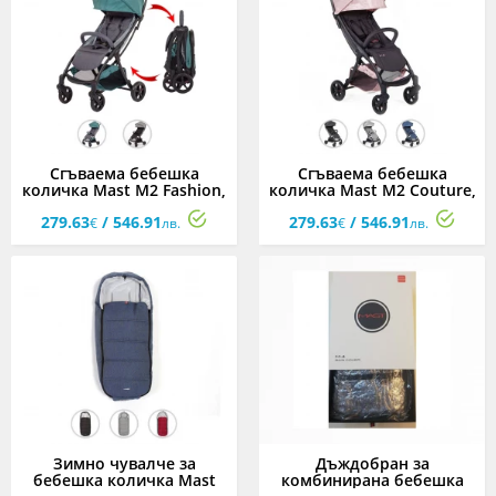
Сгъваема бебешка
Сгъваема бебешка
количка Mast M2 Fashion,
количка Mast M2 Couture,
асортимент
асортимент
279.63
/ 546.91
279.63
/ 546.91
€
лв.
€
лв.
Зимно чувалче за
Дъждобран за
бебешка количка Mast
комбинирана бебешка