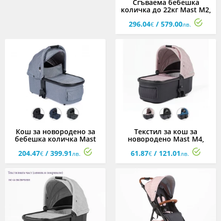
Сгъваема бебешка
количка до 22кг Mast M2,
асортимент
296.04
/ 579.00
€
лв.
Кош за новородено за
Текстил за кош за
бебешка количка Mast
новородено Mast M4,
M2x, асортимент
асортимент
204.47
/ 399.91
61.87
/ 121.01
€
лв.
€
лв.