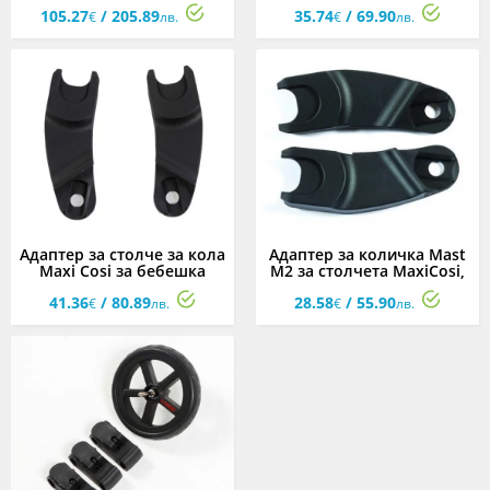
M2 Cocoon, асортимент
количка Mast M4
105.27
/ 205.89
35.74
/ 69.90
€
лв.
€
лв.
Адаптер за столче за кола
Адаптер за количка Mast
Maxi Cosi за бебешка
M2 за столчета MaxiCosi,
количка Mast M4
Cybex, BeSafe, GB,
41.36
/ 80.89
28.58
/ 55.90
BebeConfort
€
лв.
€
лв.