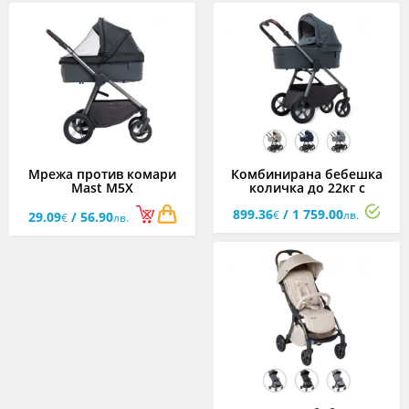
Мрежа против комари
Комбинирана бебешка
Mast M5X
количка до 22кг с
трансформираща седалка
899.36
/ 1 759.00
Mast M5X, асортимент
€
лв.
29.09
/ 56.90
€
лв.