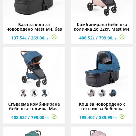
База за кош за
Комбинирана бебешка
новородено Mast M4, без
количка до 22кг. Mast M4,
сенник и покривало
Rose
137.54
/ 269.00
408.52
/ 799.00
€
лв.
€
лв.
Сгъваема комбинирана
Кош за новородено с
бебешка количка Mast
текстил за бебешка
M4, асортимент
количка Mast M4,
408.52
/ 799.00
199.40
/ 389.99
асортимент
€
лв.
€
лв.