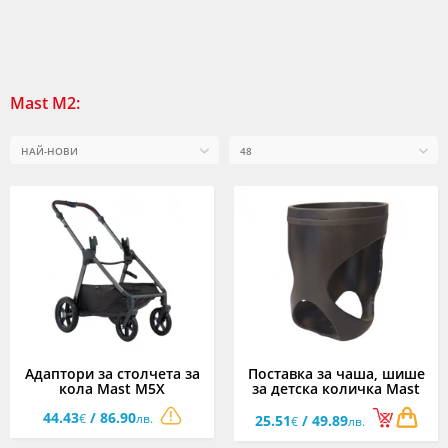
Mast M2:
Адаптори за столчета за
Поставка за чаша, шише
кола Mast M5X
за детска количка Mast
M5X
44.43
/ 86.90
€
лв.
25.51
/ 49.89
€
лв.