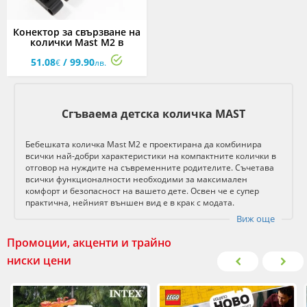
Конектор за свързване на
колички Mast M2 в
количка за близнаци
51.08
/ 99.90
€
лв.
Сгъваема детска количка MAST
Бебешката количка Mast M2 е проектирана да комбинира
всички най-добри характеристики на компактните колички в
отговор на нуждите на съвременните родителите. Съчетава
всички функционалности необходими за максимален
комфорт и безопасност на вашето дете. Освен че е супер
практична, нейният външен вид е в крак с модата.
Виж още
Промоции, акценти и трайно
ниски цени