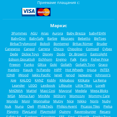
Приемаме плащания с:
Марки:
3Pommes
AGU
Arias
Aurora
Baby Brezza
babyFEHN
BabyOno
BabySafe
Barbie
Bburago
Bebetto
BigToes
Birba/Trybeyond
Boboli
Bontempi
Britax Römer
Bruder
Cangaroo
Canpol
Carrera
Chicco
Chipolino
Comsed
Cybex
Dede
Dickie Toys
Disney
Dodo
Dr. Brown's
Eastcolight
Edison Giocattoli
Eichhorn
Engino
Falk
Faro
Fisher Price
Freeon
Funko
Glitza
Goki
Goliath
Goliath Toys
Graco
Hasbro
Hauck
hi Pando
HiPP
Hot Wheels
Injusa
INTEX
ION8
iWood
Jakks Pacific
Janet
Janod
Jazwarez
Johnson's
Joie
KALOO
KANZ
Kiddy
Kikkaboo
Kitikate
La Reina
Leander
LEGO
Lexibook
Lilliputie
Little Tikes
Lorelli
MADMIA
Mattel
Maxi Cosi
Mayoral
Medela
Mega Bloks
MGA
Mima Xari
MiniMe
MiStory
Momcozy
Mommy Care
Mondo
Moni
Monnalisa
Mutsy
Nice
Nikko
Noris
Nuby
Nuk
Nuna
Owli
Phil&Teds
Philips-Avent
Picasso Tiles
Pielsa
Playgro
PlayLand
Playmobil
Quinny
Ravensburger
Recaro
Safety 1st
Santoro
Sauvinex
SES
Sevi
Silverlit
Simba Toys