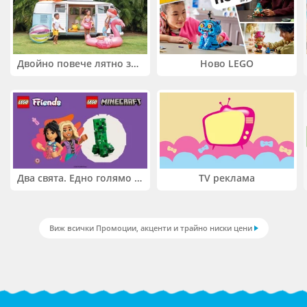
Двойно повече лятно забавление! Купи 2 продукта INTEX и вземи -33%
Ново LEGO
Два свята. Едно голямо приключение. Купи 2 продукта LEGO® Friends и/или LEGO® Minecraft и вземи -27%
TV реклама
Виж всички Промоции, акценти и трайно ниски цени