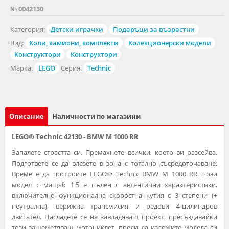
№ 0042130
Категория:
Детски играчки
Подаръци за възрастни
Вид:
Коли, камиони, комплекти
Колекционерски модели
Конструктори
Конструктори
Марка:
LEGO
Серия:
Technic
Описание
Наличности по магазини
LEGO® Technic 42130 - BMW M 1000 RR
Запалете страстта си. Премахнете всички, което ви разсейва.
Подгответе се да влезете в зона с тотално съсредоточаване.
Време е да построите LEGO® Technic BMW M 1000 RR. Този
модел с мащаб 1:5 е пълен с автентични характеристики,
включително функционална скоростна кутия с 3 степени (+
неутрална), верижна трансмисия и редови 4-цилиндров
двигател. Насладете се на завладяващ проект, пресъздавайки
този зашеметяващ мотоциклет, преди да изложите модела си