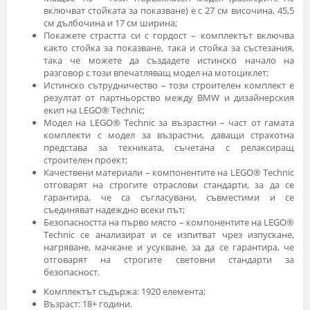
включват стойката за показване) е с 27 см височина, 45,5
см дълбочина и 17 см ширина;
Покажете страстта си с гордост – комплектът включва
както стойка за показване, така и стойка за състезания,
така че можете да създадете истинско начало на
разговор с този впечатляващ модел на мотоциклет;
Истинско сътрудничество – този строителен комплект е
резултат от партньорство между BMW и дизайнерския
екип на LEGO® Technic;
Модел на LEGO® Technic за възрастни – част от гамата
комплекти с модел за възрастни, даващи страхотна
представа за техниката, съчетана с релаксиращ
строителен проект;
Качествени материали – компонентите на LEGO® Technic
отговарят на строгите отраслови стандарти, за да се
гарантира, че са съгласувани, съвместими и се
съединяват надеждно всеки път;
Безопасността на първо място – компонентите на LEGO®
Technic се анализират и се изпитват чрез изпускане,
нагряване, мачкане и усукване, за да се гарантира, че
отговарят на строгите световни стандарти за
безопасност.
Комплектът съдържа: 1920 елемента;
Възраст: 18+ години.