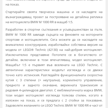
на показ.
Стартирайте своята творческа машина и се насладете на
възнаграждаващ проект за построяване на детайлна реплика
на мотоциклета BMW M 1000 RR в мащаб 1:5.
Разработен в спортни състезания и усъвършенстван за пътя,
BMW M 1000 RR завладя сърцата на феновете на моторните
спортове и мотоциклетите. Сега можете да се насладите на
внимателно конструиране, изработвайки собствена версия на
модела от LEGO® Technic (42130) на най-добрия мотоциклет.
Изключително представяне Потопете се в богатството от
детайли, включени в този впечатляващ модел мотоциклет.
Мащабът 1:5 е първият във вселената на LEGO Technic. С
автентични характеристики моделът изглежда и се движи
точно като истинския. Разгледайте функционалната скоростна
кутия с 3 степени (+ неутрална), кормилното управление,
предното и задното окачване, верижната трансмисия и
редовия 4-цилиндров двигател. С емблематичната марка BMW,
този модел мотоциклет изглежда толкова стилен, когато е
изложен на показ, и се предлага с 2 стойки за показване.
Задоволете желанието си LEGO Technic BMW M 1000 RR е част от