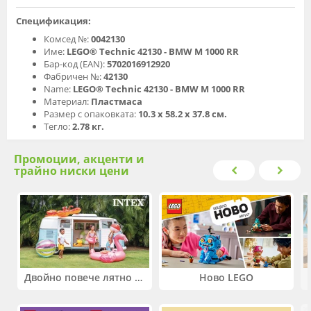
Спецификация:
Комсед №:
0042130
Име:
LEGO® Technic 42130 - BMW M 1000 RR
Бар-код (EAN):
5702016912920
Фабричен №:
42130
Name:
LEGO® Technic 42130 - BMW M 1000 RR
Материал:
Пластмаса
Размер с опаковката:
10.3 x 58.2 x 37.8 см.
Тегло:
2.78 кг.
Промоции, акценти и
трайно ниски цени
Двойно повече лятно забавление! Купи 2 продукта INTEX и вземи -33%
Ново LEGO