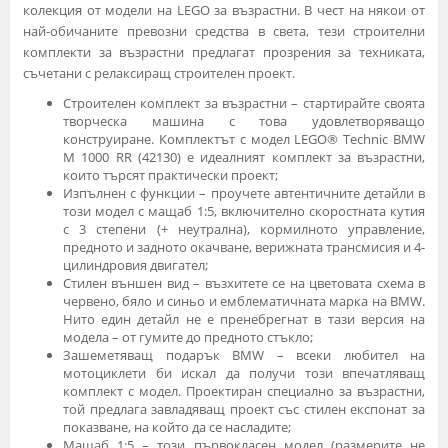
колекция от модели на LEGO за възрастни. В чест на някои от
най-обичаните превозни средства в света, тези строителни
комплекти за възрастни предлагат прозрения за техниката,
съчетани с релаксиращ строителен проект.
Строителен комплект за възрастни – стартирайте своята
творческа машина с това удовлетворяващо
конструиране. Комплектът с модел LEGO® Technic BMW
M 1000 RR (42130) е идеалният комплект за възрастни,
които търсят практически проект;
Изпълнен с функции – проучете автентичните детайли в
този модел с мащаб 1:5, включително скоростната кутия
с 3 степени (+ неутрална), кормилното управление,
предното и задното окачване, верижната трансмисия и 4-
цилиндровия двигател;
Стилен външен вид – възхитете се на цветовата схема в
червено, бяло и синьо и емблематичната марка на BMW.
Нито един детайл не е пренебрегнат в тази версия на
модела – от гумите до предното стъкло;
Зашеметяващ подарък BMW – всеки любител на
мотоциклети би искал да получи този впечатляващ
комплект с модел. Проектиран специално за възрастни,
той предлага завладяващ проект със стилен експонат за
показване, на който да се насладите;
Мащаб 1:5 – този първокласен модел (размерите не