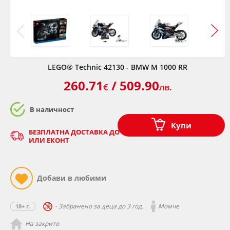
LEGO® Technic 42130 - BMW M 1000 RR
260.71
/ 509.90
€
лв.
В наличност
Купи
БЕЗПЛАТНА ДОСТАВКА ДО ОФИС НА КУРИЕР - СПИДИ
ИЛИ ЕКОНТ
- Забранено за деца до 3 год.
Момче
18+ г.
На закрито