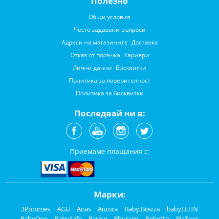
Полезно
Общи условия
Често задавани въпроси
Адреси на магазините
Доставка
Отказ от поръчка
Кариери
Лични данни
Бисквитки
Политика за поверителност
Политика за Бисквитки
Последвай ни в:
Приемаме плащания с:
Марки:
3Pommes
AGU
Arias
Aurora
Baby Brezza
babyFEHN
BabyOno
BabySafe
Barbie
Bburago
Bebetto
BigToes