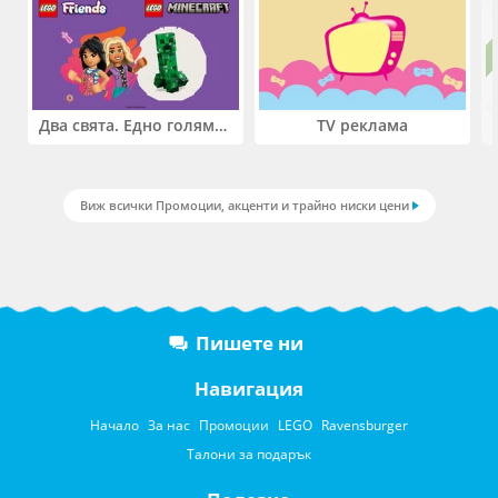
Два свята. Едно голямо приключение. Купи 2 продукта LEGO® Friends и/или LEGO® Minecraft и вземи -27%
TV реклама
Виж всички Промоции, акценти и трайно ниски цени
Пишете ни
Навигация
Начало
За нас
Промоции
LEGO
Ravensburger
Талони за подарък