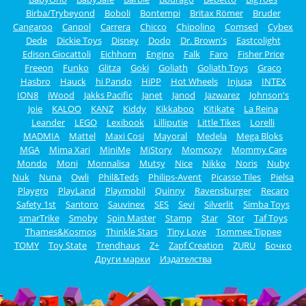
Birba/Trybeyond
Boboli
Bontempi
Britax Römer
Bruder
Cangaroo
Canpol
Carrera
Chicco
Chipolino
Comsed
Cybex
Dede
Dickie Toys
Disney
Dodo
Dr. Brown's
Eastcolight
Edison Giocattoli
Eichhorn
Engino
Falk
Faro
Fisher Price
Freeon
Funko
Glitza
Goki
Goliath
Goliath Toys
Graco
Hasbro
Hauck
hi Pando
HiPP
Hot Wheels
Injusa
INTEX
ION8
iWood
Jakks Pacific
Janet
Janod
Jazwarez
Johnson's
Joie
KALOO
KANZ
Kiddy
Kikkaboo
Kitikate
La Reina
Leander
LEGO
Lexibook
Lilliputie
Little Tikes
Lorelli
MADMIA
Mattel
Maxi Cosi
Mayoral
Medela
Mega Bloks
MGA
Mima Xari
MiniMe
MiStory
Momcozy
Mommy Care
Mondo
Moni
Monnalisa
Mutsy
Nice
Nikko
Noris
Nuby
Nuk
Nuna
Owli
Phil&Teds
Philips-Avent
Picasso Tiles
Pielsa
Playgro
PlayLand
Playmobil
Quinny
Ravensburger
Recaro
Safety 1st
Santoro
Sauvinex
SES
Sevi
Silverlit
Simba Toys
smarTrike
Smoby
Spin Master
Stamp
Star
Stor
Taf Toys
Thames&Kosmos
Thinkle Stars
Tiny Love
Tommee Tippee
TOMY
Toy State
Trendhaus
Z+
Zapf Creation
ZURU
Бочко
Други марки
Издателства