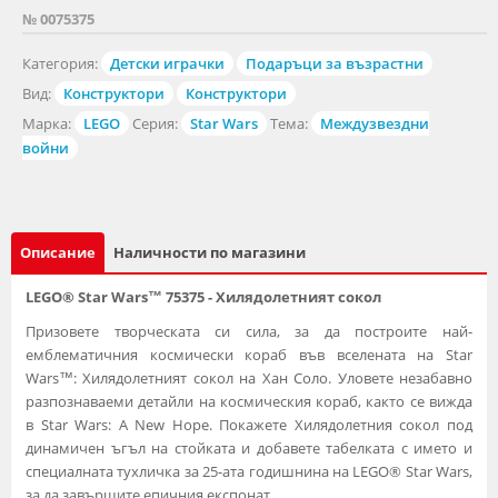
№ 0075375
Категория:
Детски играчки
Подаръци за възрастни
Вид:
Конструктори
Конструктори
Марка:
LEGO
Серия:
Star Wars
Тема:
Междузвездни
войни
Описание
Наличности по магазини
LEGO® Star Wars™ 75375 - Хилядолетният сокол
Призовете творческата си сила, за да построите най-
емблематичния космически кораб във вселената на Star
Wars™: Хилядолетният сокол на Хан Соло. Уловете незабавно
разпознаваеми детайли на космическия кораб, както се вижда
в Star Wars: A New Hope. Покажете Хилядолетния сокол под
динамичен ъгъл на стойката и добавете табелката с името и
специалната тухличка за 25-ата годишнина на LEGO® Star Wars,
за да завършите епичния експонат.