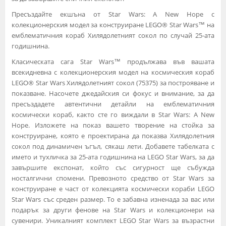
Пресъздайте екшъна от Star Wars: A New Hope с
колекционерския модел за конструиране LEGO® Star Wars™ на
емблематичния кораб Хилядолетният сокол по случай 25-ата
годишнина.
Класическата сага Star Wars™ продължава във вашата
всекидневна с колекционерския модел на космическия кораб
LEGO® Star Wars Хилядолетният сокол (75375) за построяване и
показване. Насочете джедайския си фокус и внимание, за да
пресъздадете автентични детайли на емблематичния
космически кораб, както сте го виждали в Star Wars: A New
Hope. Изложете на показ вашето творение на стойка за
конструиране, която е проектирана да показва Хилядолетния
сокол под динамичен ъгъл, сякаш лети. Добавете табелката с
името и тухличка за 25-ата годишнина на LEGO Star Wars, за да
завършите експонат, който със сигурност ще събужда
носталгични спомени. Превозното средство от Star Wars за
конструиране е част от колекцията космически кораби LEGO
Star Wars със среден размер. То е забавна изненада за вас или
подарък за други фенове на Star Wars и колекционери на
сувенири. Уникалният комплект LEGO Star Wars за възрастни