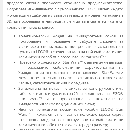
предлага сложно творческо строително предизвикателство.
Подобрете изживяването с приложението LEGO Builder, където
можете да мащабирате и завъртате вашите модели на екрана в
3D, да проследявате напредъка си и да записвате всичките си
комплекти на едно място.
Колекционерски модел на Хилядолетния сокол за
построяване и показване – събудете спомени за
класически сцени, докато построявате възстановка от
тухличка LEGO® в среден размер на най-емблематичния
космически кораб във вселената на Star Wars™;
Превозното средство от Star Wars™ с автентични детайли
– пресъздайте емблематични характеристики на
Хилядолетния сокол, както сте го виждали в Star Wars: A
New Hope, в стил LEGO®, включително пилотската
кабина, сателитната чиния и оръдията;
За излагане на показ – стойката за конструиране има
табелка с името и тухличка за 25-та годишнина на LEGO®
Star Wars™ и е проектирана за показване на
Хилядолетния сокол под динамичен ъгъл;
Част от колекцията космически кораби LEGO® Star
Wars™ – комплектът е част от колекционерска серия,
включваща модели за конструиране на емблематични
космически кораби от Star Wars в среден размер;