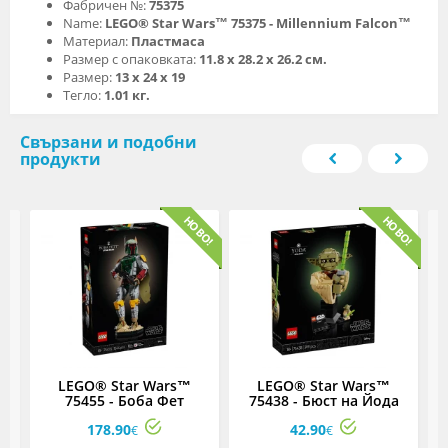
Фабричен №:
75375
Name:
LEGO® Star Wars™ 75375 - Millennium Falcon™
Материал:
Пластмаса
Размер с опаковката:
11.8 х 28.2 х 26.2 см.
Размер:
13 х 24 х 19
Тегло:
1.01 кг.
Свързани и подобни
продукти
LEGO® Star Wars™
LEGO® Star Wars™
e
75455 - Боба Фет
75438 - Бюст на Йода
178.90
42.90
€
€