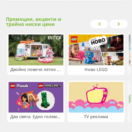
Промоции, акценти и
трайно ниски цени
Двойно повече лятно забавление! Купи 2 продукта INTEX и вземи -33%
Ново LEGO
Два свята. Едно голямо приключение. Купи 2 продукта LEGO® Friends и/или LEGO® Minecraft и вземи -27%
TV реклама