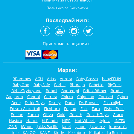
Политика за поверителност
Политика за Бисквитки
Последвай ни в:
Приемаме плащания с:
Марки:
3Pommes
AGU
Arias
Aurora
Baby Brezza
babyFEHN
BabyOno
BabySafe
Barbie
Bburago
Bebetto
BigToes
Birba/Trybeyond
Boboli
Bontempi
Britax Römer
Bruder
Cangaroo
Canpol
Carrera
Chicco
Chipolino
Comsed
Cybex
Dede
Dickie Toys
Disney
Dodo
Dr. Brown's
Eastcolight
Edison Giocattoli
Eichhorn
Engino
Falk
Faro
Fisher Price
Freeon
Funko
Glitza
Goki
Goliath
Goliath Toys
Graco
Hasbro
Hauck
hi Pando
HiPP
Hot Wheels
Injusa
INTEX
ION8
iWood
Jakks Pacific
Janet
Janod
Jazwarez
Johnson's
Joie
KALOO
KANZ
Kiddy
Kikkaboo
Kitikate
La Reina