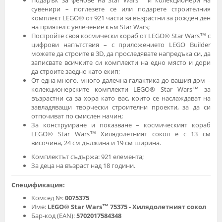
Подарък за фенове на Star Wars™ и колекционери на
сувенири – поглезете се или подарете строителния
комплект LEGO® от 921 части за възрастни за рожден ден
на приятел с увлечение към Star Wars;
Постройте своя космически кораб от LEGO® Star Wars™ с
цифрови напътствия – с приложението LEGO Builder
можете да строите в 3D, да проследявате напредъка си, да
записвате всичките си комплекти на едно място и дори
да строите заедно като екип;
От една много, много далечна галактика до вашия дом –
колекционерските комплекти LEGO® Star Wars™ за
възрастни са за хора като вас, които се наслаждават на
завладяващи творчески строителни проекти, за да си
отпочиват по смислен начин;
За конструиране и показване – космическият кораб
LEGO® Star Wars™ Хилядолетният сокол е с 13 см
височина, 24 см дължина и 19 см ширина.
Комплектът съдържа: 921 елемента;
За деца на възраст над 18 години.
Спецификация:
Комсед №:
0075375
Име:
LEGO® Star Wars™ 75375 - Хилядолетният сокол
Бар-код (EAN):
5702017584348