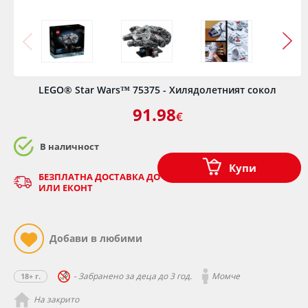
LEGO® Star Wars™ 75375 - Хилядолетният сокол
91.98
€
В наличност
Купи
БЕЗПЛАТНА ДОСТАВКА ДО ОФИС НА КУРИЕР - СПИДИ
ИЛИ ЕКОНТ
- Забранено за деца до 3 год.
Момче
18+ г.
На закрито