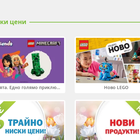
ски цени
Два свята. Едно голямо приключение. Купи 2 продукта LEGO® Friends и/или LEGO® Minecraft и вземи -27%
Ново LEGO