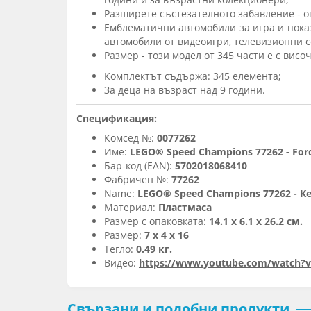
Разширете състезателното забавление - о
Емблематични автомобили за игра и показ
автомобили от видеоигри, телевизионни 
Размер - този модел от 345 части е с висо
Комплектът съдържа: 345 елемента;
За деца на възраст над 9 години.
Спецификация:
Комсед №:
0077262
Име:
LEGO® Speed Champions 77262 - Ford
Бар-код (EAN):
5702018068410
Фабричен №:
77262
Name:
LEGO® Speed Champions 77262 - Ken
Материал:
Пластмаса
Размер с опаковката:
14.1 x 6.1 x 26.2 см.
Размер:
7 x 4 x 16
Тегло:
0.49 кг.
Видео:
https://www.youtube.com/watch
Свързани и подобни продукти