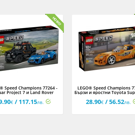
® Speed Champions 77264 -
LEGO® Speed Champions 77
uar Project 7 и Land Rover
Бързи и яростни Toyota Su
Defender
9.90
/ 117.15
28.90
/ 56.52
€
лв.
€
лв.