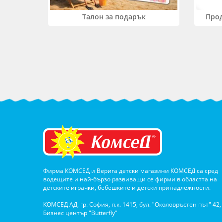
Прод
Талон за подарък
Фирма КОМСЕД и Верига детски магазини КОМСЕД са сред
водещите и най-бързо развиващи се фирми в областта на
детските играчки, бебешките и детски принадлежности.
КОМСЕД АД, гр. София, п.к. 1415, бул. "Околовръстен път" 42,
Бизнес център "Butterfly"