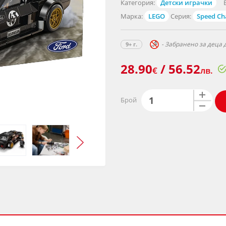
Категория:
Детски играчки
Марка:
LEGO
Серия:
Speed C
- Забранено за деца д
9+ г.
28.90
/ 56.52
€
лв.
Брой