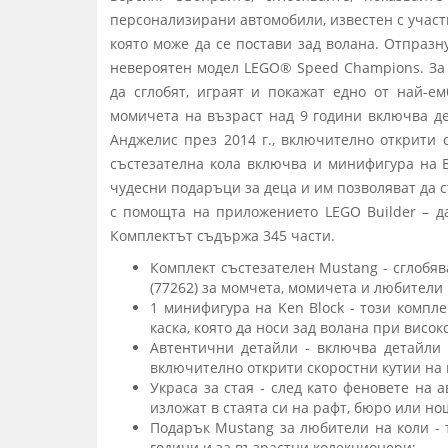
персонализирани автомобили, известен с участ
която може да се постави зад волана. Отпразну
невероятен модел LEGO® Speed Champions. За 
да сглобят, играят и покажат едно от най-
момичета на възраст над 9 години включва д
Анджелис през 2014 г., включително открити 
състезателна кола включва и минифигура на B
чудесни подаръци за деца и им позволяват да 
с помощта на приложението LEGO Builder – да
Комплектът съдържа 345 части.
Комплект състезателен Mustang - сглобява
(77262) за момчета, момичета и любители 
1 минифигура на Ken Block - този компле
каска, която да носи зад волана при висо
Автентични детайли - включва детайли 
включително открити скоростни кутии на 
Украса за стая - след като феновете на 
изложат в стаята си на рафт, бюро или н
Подарък Mustang за любители на коли - т
години и за възрастни колекционери;