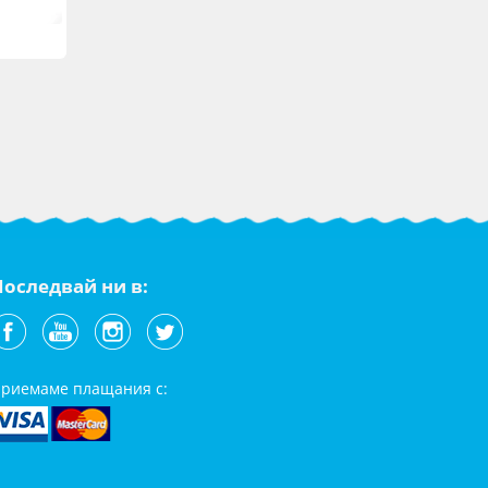
Последвай ни в:
риемаме плащания с: