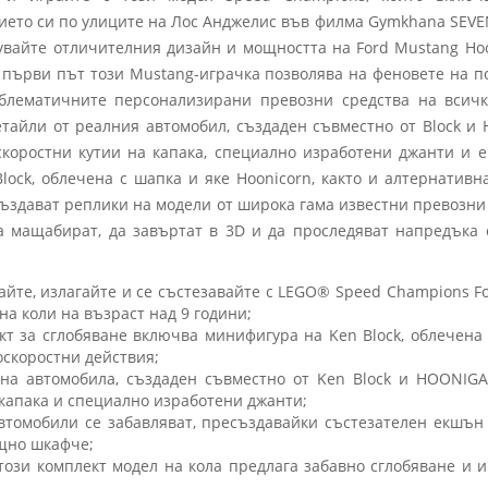
ието си по улиците на Лос Анджелис във филма Gymkhana SEVEN 
вайте отличителния дизайн и мощността на Ford Mustang Hooni
първи път този Mustang-играчка позволява на феновете на п
емблематичните персонализирани превозни средства на всич
етайли от реалния автомобил, създаден съвместно от Block 
скоростни кутии на капака, специално изработени джанти и 
lock, облечена с шапка и яке Hoonicorn, както и алтернативн
създават реплики на модели от широка гама известни превозни 
 мащабират, да завъртат в 3D и да проследяват напредъка 
йте, излагайте и се състезавайте с LEGO® Speed Champions For
на коли на възраст над 9 години;
кт за сглобяване включва минифигура на Ken Block, облечена 
коскоростни действия;
на автомобила, създаден съвместно от Ken Block и HOONIG
капака и специално изработени джанти;
автомобили се забавляват, пресъздавайки състезателен екшън 
ощно шкафче;
ози комплект модел на кола предлага забавно сглобяване и и