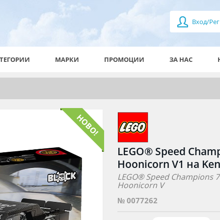
Вход/Рег
ТЕГОРИИ
МАРКИ
ПРОМОЦИИ
ЗА НАС
LEGO® Speed Champi
Hoonicorn V1 на Ken 
LEGO® Speed Champions 772
Hoonicorn V
№ 0077262