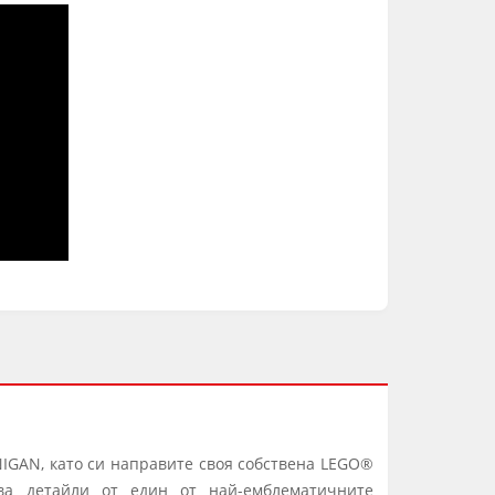
NIGAN, като си направите своя собствена LEGO®
чва детайли от един от най-емблематичните