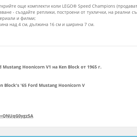
ткрийте още комплекти коли LEGO® Speed Champions (продават 
ване - създайте реплики, построени от тухлички, на реални с
сериали и филми;
чина над 4 см, дължина 16 см и ширина 7 см.
 Mustang Hoonicorn V1 на Ken Block от 1965 г.
 Block's '65 Ford Mustang Hoonicorn V
?v=QNUqG0ygz5A