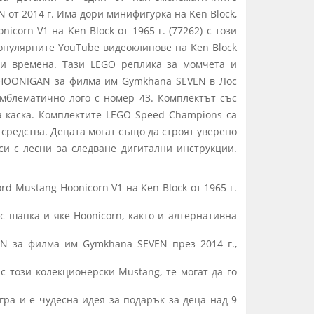
от 2014 г. Има дори минифигурка на Ken Block,
corn V1 на Ken Block от 1965 г. (77262) с този
опулярните YouTube видеоклипове на Ken Block
ки времена. Тази LEGO реплика за момчета и
и HOONIGAN за филма им Gymkhana SEVEN в Лос
емблематично лого с номер 43. Комплектът със
а каска. Комплектите LEGO Speed Champions са
средства. Децата могат също да строят уверено
си с лесни за следване дигитални инструкции.
d Mustang Hoonicorn V1 на Ken Block от 1965 г.
с шапка и яке Hoonicorn, както и алтернативна
AN за филма им Gymkhana SEVEN през 2014 г.,
с този колекционерски Mustang, те могат да го
гра и е чудесна идея за подарък за деца над 9