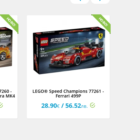
260 -
LEGO® Speed Champions 77261 -
LEGO® 
pra MK4
Ferrari 499P
Мини
28.90
/ 56.52
4
€
лв.