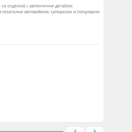
се отделно) с автентични детайли;
ъстезателни автомобили, суперколи и популярни