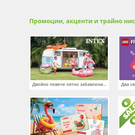
Промоции, акценти и трайно ни
Двойно повече лятно забавление! Купи 2 продукта INTEX и вземи -33%