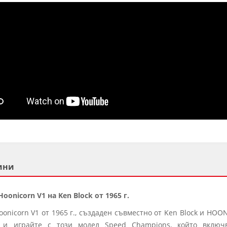
ини
onicorn V1 на Ken Block от 1965 г.
nicorn V1 от 1965 г., създаден съвместно от Ken Block и HOO
те и играйте с този модел Speed Champions, който вклю