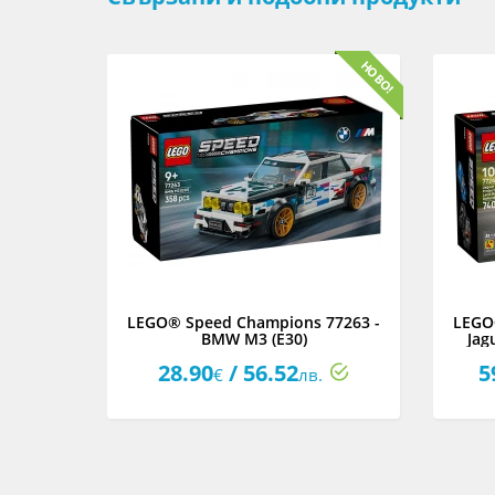
77248 -
LEGO® Speed Champions 77263 -
LEGO
am A524
BMW M3 (E30)
Jag
28.90
/ 56.52
5
€
лв.