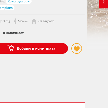
Вид:
Конструктори
hampions
о 3 год.
Момче
На закрито
В наличност
Добави в количката