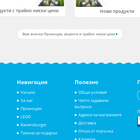
укти с трайно ниски цени
Нови продукти
Виж всички Промоции, акценти и трайно ниски цени
Навигация
Полезно
Начало
Общи условия
За нас
Често задавани
въпроси
Промоции
П
Адреси на магазините
LEGO
Доставка
Ravensburger
Отказ от поръчка
Талони за подарък
Кариери