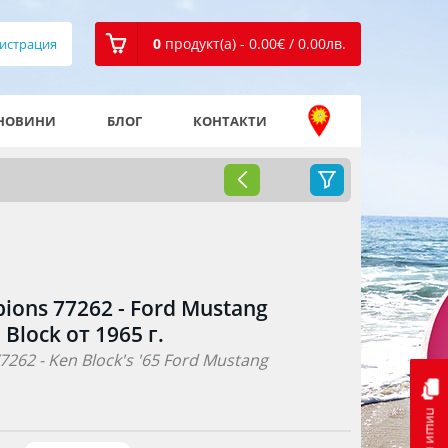
0
продукт(а) - 0.00
€
/ 0.00
лв.
истрация
НОВИНИ
БЛОГ
КОНТАКТИ
ons 77262 - Ford Mustang
Block от 1965 г.
62 - Ken Block's '65 Ford Mustang
пиши ни