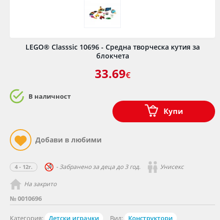
LEGO® Classsic 10696 - Средна творческа кутия за
блокчета
33.69
€
В наличност
Купи
- Забранено за деца до 3 год.
Унисекс
4 - 12г.
На закрито
№ 0010696
Категория:
Детски играчки
Вид:
Конструктори