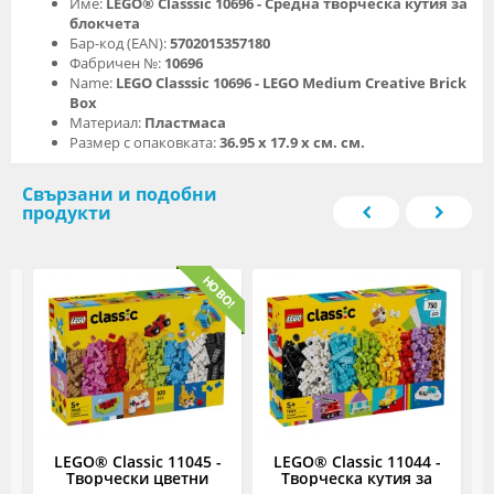
Име:
LEGO® Classsic 10696 - Средна творческа кутия за
блокчета
Бар-код (EAN):
5702015357180
Фабричен №:
10696
Name:
LEGO Classsic 10696 - LEGO Medium Creative Brick
Box
Материал:
Пластмаса
Размер с опаковката:
36.95 х 17.9 х см. см.
Свързани и подобни
продукти
-
LEGO® Classic 11045 -
LEGO® Classic 11044 -
то
Творчески цветни
Творческа кутия за