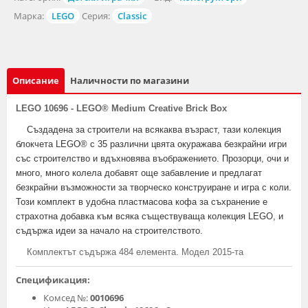
Марка:
LEGO
Серия:
Classic
Описание
Наличности по магазини
LEGO 10696 - LEGO® Medium Creative Brick Box
Създадена за строители на всякаква възраст, тази колекция
блокчета LEGO® с 35 различни цвята окуражава безкрайни игри
със строителство и вдъхновява въображението. Прозорци, очи и
много, много колела добавят още забавление и предлагат
безкрайни възможности за творческо конструиране и игра с коли.
Този комплект в удобна пластмасова кофа за съхранение е
страхотна добавка към всяка съществуваща колекция LEGO, и
съдържа идеи за начало на строителството.
Комплектът съдържа 484 елемента. Модел 2015-та
Спецификация:
Комсед №:
0010696