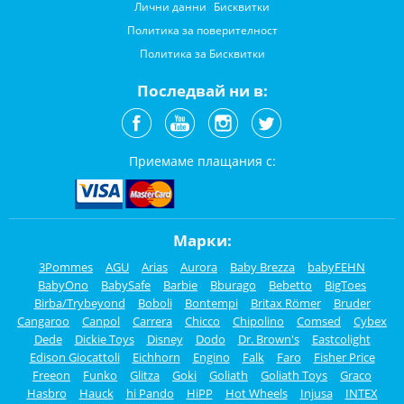
Лични данни
Бисквитки
Политика за поверителност
Политика за Бисквитки
Последвай ни в:
Приемаме плащания с:
Марки:
3Pommes
AGU
Arias
Aurora
Baby Brezza
babyFEHN
BabyOno
BabySafe
Barbie
Bburago
Bebetto
BigToes
Birba/Trybeyond
Boboli
Bontempi
Britax Römer
Bruder
Cangaroo
Canpol
Carrera
Chicco
Chipolino
Comsed
Cybex
Dede
Dickie Toys
Disney
Dodo
Dr. Brown's
Eastcolight
Edison Giocattoli
Eichhorn
Engino
Falk
Faro
Fisher Price
Freeon
Funko
Glitza
Goki
Goliath
Goliath Toys
Graco
Hasbro
Hauck
hi Pando
HiPP
Hot Wheels
Injusa
INTEX