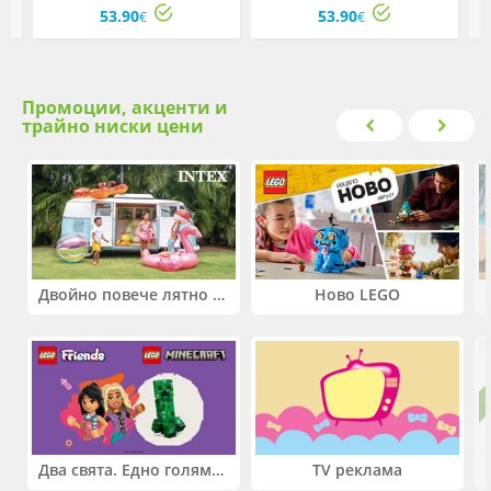
тухлички
конструиране и игра
53.90
53.90
€
€
Промоции, акценти и
трайно ниски цени
Двойно повече лятно забавление! Купи 2 продукта INTEX и вземи -33%
Ново LEGO
Два свята. Едно голямо приключение. Купи 2 продукта LEGO® Friends и/или LEGO® Minecraft и вземи -27%
TV реклама