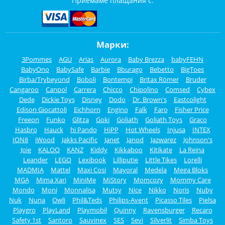
Приемаме плащания с:
Марки:
3Pommes
AGU
Arias
Aurora
Baby Brezza
babyFEHN
BabyOno
BabySafe
Barbie
Bburago
Bebetto
BigToes
Birba/Trybeyond
Boboli
Bontempi
Britax Römer
Bruder
Cangaroo
Canpol
Carrera
Chicco
Chipolino
Comsed
Cybex
Dede
Dickie Toys
Disney
Dodo
Dr. Brown's
Eastcolight
Edison Giocattoli
Eichhorn
Engino
Falk
Faro
Fisher Price
Freeon
Funko
Glitza
Goki
Goliath
Goliath Toys
Graco
Hasbro
Hauck
hi Pando
HiPP
Hot Wheels
Injusa
INTEX
ION8
iWood
Jakks Pacific
Janet
Janod
Jazwarez
Johnson's
Joie
KALOO
KANZ
Kiddy
Kikkaboo
Kitikate
La Reina
Leander
LEGO
Lexibook
Lilliputie
Little Tikes
Lorelli
MADMIA
Mattel
Maxi Cosi
Mayoral
Medela
Mega Bloks
MGA
Mima Xari
MiniMe
MiStory
Momcozy
Mommy Care
Mondo
Moni
Monnalisa
Mutsy
Nice
Nikko
Noris
Nuby
Nuk
Nuna
Owli
Phil&Teds
Philips-Avent
Picasso Tiles
Pielsa
Playgro
PlayLand
Playmobil
Quinny
Ravensburger
Recaro
Safety 1st
Santoro
Sauvinex
SES
Sevi
Silverlit
Simba Toys