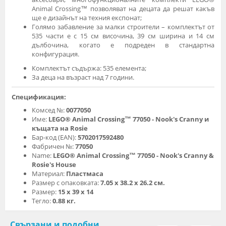
Animal Crossing™ позволяват на децата да решат какъв
ще е дизайнът на техния експонат;
Голямо забавление за малки строители – комплектът от
535 части е с 15 см височина, 39 см ширина и 14 см
дълбочина, когато е подреден в стандартна
конфигурация.
Комплектът съдържа: 535 елемента;
За деца на възраст над 7 години.
Спецификация:
Комсед №:
0077050
Име:
LEGO® Animal Crossing™ 77050 - Nook's Cranny и
къщата на Rosie
Бар-код (EAN):
5702017592480
Фабричен №:
77050
Name:
LEGO® Animal Crossing™ 77050 - Nook's Cranny &
Rosie's House
Материал:
Пластмаса
Размер с опаковката:
7.05 х 38.2 х 26.2 см.
Размер:
15 х 39 х 14
Тегло:
0.88 кг.
Свързани и подобни