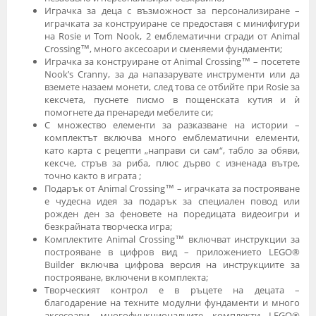
Играчка за деца с възможност за персонализиране –
играчката за конструиране се предоставя с минифигури
на Rosie и Tom Nook, 2 емблематични сгради от Animal
Crossing™, много аксесоари и сменяеми фундаменти;
Играчка за конструиране от Animal Crossing™ – посетете
Nook’s Cranny, за да напазарувате инструменти или да
вземете назаем монети, след това се отбийте при Rosie за
кексчета, пуснете писмо в пощенската кутия и ѝ
помогнете да пренареди мебелите си;
С множество елементи за разказване на истории –
комплектът включва много емблематични елементи,
като карта с рецепти „направи си сам“, табло за обяви,
кексче, стръв за риба, плюс дърво с изненада вътре,
точно както в играта ;
Подарък от Animal Crossing™ – играчката за построяване
е чудесна идея за подарък за специален повод или
рожден ден за феновете на поредицата видеоигри и
безкрайната творческа игра;
Комплектите Animal Crossing™ включват инструкции за
построяване в цифров вид – приложението LEGO®
Builder включва цифрова версия на инструкциите за
построяване, включени в комплекта;
Творческият контрол е в ръцете на децата –
благодарение на техните модулни фундаменти и много
аксесоари, многофункционалните комплекти LEGO®