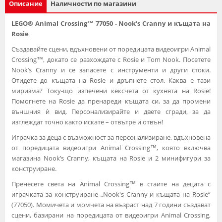
Описание
Наличности по магазини
LEGO® Animal Crossing™ 77050 - Nook's Cranny и къщата на
Rosie
Създавайте сцени, вдъхновени от поредицата видеоигри Animal
Crossing™, докато се разхождате с Rosie и Tom Nook. Посетете
Nook’s Cranny и се запасете с инструменти и други стоки.
Отидете до къщата на Rosie и дръпнете стол. Каква е тази
миризма? Току-що изпечени кексчета от кухнята на Rosie!
Помогнете на Rosie да пренареди къщата си, за да промени
външния ѝ вид. Персонализирайте и двете сгради, за да
изглеждат точно както искате – отвътре и отвън!
Играчка за деца с възможност за персонализиране, вдъхновена
от поредицата видеоигри Animal Crossing™, която включва
магазина Nook’s Cranny, къщата на Rosie и 2 минифигури за
конструиране.
Пренесете света на Animal Crossing™ в стаите на децата с
играчката за конструиране „Nook's Cranny и къщата на Rosie“
(77050). Момичета и момчета на възраст над 7 години създават
сцени, базирани на поредицата от видеоигри Animal Crossing,