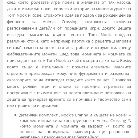
след което ролевата игра поема в желаната от тях насока,
докато измислят нови творчески истории за минифигурите на
Tom Nook и Rosie. Страхотна идея за подарък за рожден ден за
феновете на Animal Crossing, комплектът включва
разпознаваеми детайли от поредицата игри, докато децата
изследват магазина, където енотът Tom Nook продава
различни стоки, като например картичка с рецепта „Направи
си сам“, семена за цветя, стръв за риба и инструменти, срещу
емблематичните монети. След това момичета и момчета се
присъединяват към Tom Nook за чай в къщата на котката Rosie,
която също е изпълнена с познати елементи. Малките
строители пренареждат модулните фундаменти и разместват
аксесоарите, за да изглеждат сградите както решат. С толкова
много ролеви игри и опции за промяна, играчката за
построяване с възможност за персонализиране позволява на
децата да прекарват времето си в почивка и творчество сами
или с родители и приятели.
Детайлен комплект „Nook's Cranny и къщата на Rosie“ –
комплекти играчки за конструиране от Animal Crossing™,
които момичета и момчета на възраст 7+, които са
фенове на поредицата видеоигри, ще разпознаят
незабавно и персонализират безкрайно;