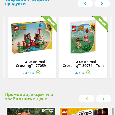
продукти
LEGO® Animal
LEGO® Animal
Crossing™ 77059 -
Crossing™ 30731 - Tom
на
Забавен ден на Timmy и
Nook и летящ подарък
64.90
4.10
Tommy
€
€
Промоции, акценти и
трайно ниски цени