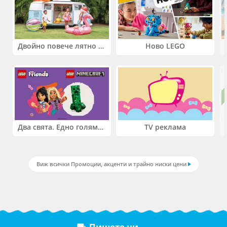
Двойно повече лятно забавление! Купи 2 продукта INTEX и вземи -33%
Ново LEGO
Два свята. Едно голямо приключение. Купи 2 продукта LEGO® Friends и/или LEGO® Minecraft и вземи -27%
TV реклама
Виж всички Промоции, акценти и трайно ниски цени
Пишете ни