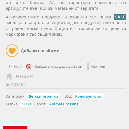
отстъпка. Комсед АД не гарантира наличност на
артикулите във всички магазини от веригата.
Асортиментните продукти, маркирани със знака
SALE
може да съдържат и опции (видове продукти), които не са
с трайно ниски цени. Опциите с трайно ниски цени са
маркирани със същия знак.
- Забранено за деца до 3 год.
Момиче
7 - 14г.
На закрито
№ 0077050
Категория:
Детски играчки
Вид:
Конструктори
Марка:
LEGO
Серия:
Animal Crossing