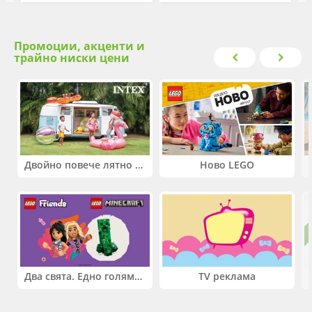
Промоции, акценти и
трайно ниски цени
Двойно повече лятно забавление! Купи 2 продукта INTEX и вземи -33%
Ново LEGO
Два свята. Едно голямо приключение. Купи 2 продукта LEGO® Friends и/или LEGO® Minecraft и вземи -27%
TV реклама