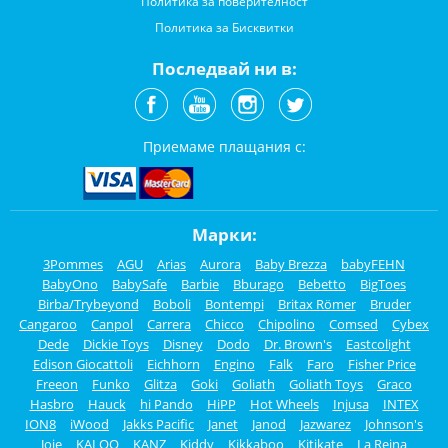
Политика за поверителност
Политика за Бисквитки
Последвай ни в:
Приемаме плащания с:
Марки:
3Pommes
AGU
Arias
Aurora
Baby Brezza
babyFEHN
BabyOno
BabySafe
Barbie
Bburago
Bebetto
BigToes
Birba/Trybeyond
Boboli
Bontempi
Britax Römer
Bruder
Cangaroo
Canpol
Carrera
Chicco
Chipolino
Comsed
Cybex
Dede
Dickie Toys
Disney
Dodo
Dr. Brown's
Eastcolight
Edison Giocattoli
Eichhorn
Engino
Falk
Faro
Fisher Price
Freeon
Funko
Glitza
Goki
Goliath
Goliath Toys
Graco
Hasbro
Hauck
hi Pando
HiPP
Hot Wheels
Injusa
INTEX
ION8
iWood
Jakks Pacific
Janet
Janod
Jazwarez
Johnson's
Joie
KALOO
KANZ
Kiddy
Kikkaboo
Kitikate
La Reina