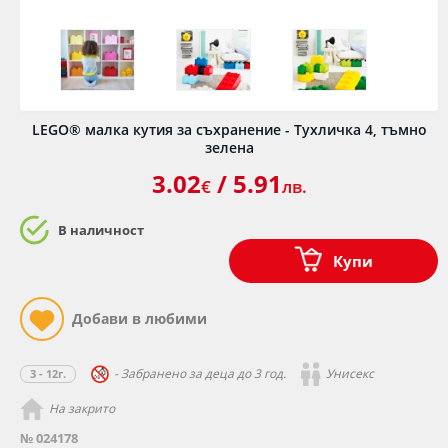
LEGO® малка кутия за съхранение - Тухличка 4, тъмно
зелена
3.02
/ 5.91
€
лв.
В наличност
Купи
- Забранено за деца до 3 год.
Унисекс
3 - 12г.
На закрито
№ 024178