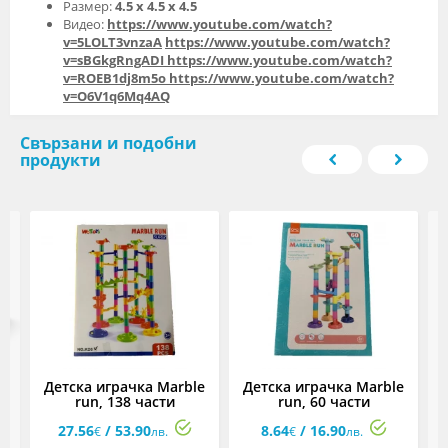
Размер:
4.5 x 4.5 x 4.5
Видео:
https://www.youtube.com/watch?
v=5LOLT3vnzaA
https://www.youtube.com/watch?
v=sBGkgRngADI
https://www.youtube.com/watch?
v=ROEB1dj8m5o
https://www.youtube.com/watch?
v=O6V1q6Mq4AQ
Свързани и подобни
продукти
Детска играчка Marble
Детска играчка Marble
ка
run, 138 части
run, 60 части
27.56
/ 53.90
8.64
/ 16.90
€
лв.
€
лв.