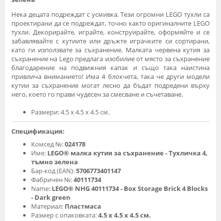
Нека децата подреждат с усмивка. Тези огромни LEGO тухли са
проектирани да се подреждат, точно както оригиналните LEGO
тухли. Декорирайте, играйте, конструирайте, оформяйте и се
забавлявайте с кутиите или дръжте играчките си сортирани,
като ги използвате за съхранение. Малката червена кутия за
съхранение на Lego предлага изобилие от място за съхранение
благодарение на подвижния капак и също така наистина
привлича вниманието! Има 4 блокчета, така че други модели
кутии за съхранение могат лесно да бъдат подредени върху
него, което го прави чудесен за смесване и съчетаване.
Размери: 4.5 x 4.5 x 4.5 см.
Спецификация:
Комсед №:
024178
Име:
LEGO® малка кутия за съхранение - Тухличка 4,
тъмно зелена
Бар-код (EAN):
5706773401147
Фабричен №:
40111734
Name:
LEGO® NHG 40111734 - Box Storage Brick 4 Blocks
- Dark green
Материал:
Пластмаса
Размер с опаковката:
4.5 x 4.5 x 4.5 см.