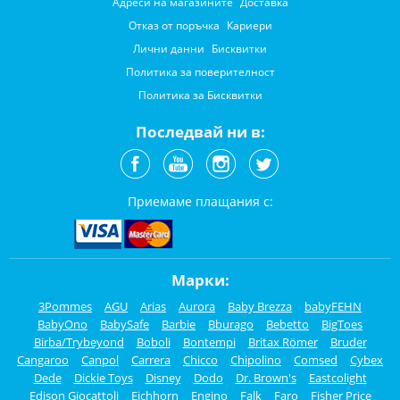
Адреси на магазините
Доставка
Отказ от поръчка
Кариери
Лични данни
Бисквитки
Политика за поверителност
Политика за Бисквитки
Последвай ни в:
Приемаме плащания с:
Марки:
3Pommes
AGU
Arias
Aurora
Baby Brezza
babyFEHN
BabyOno
BabySafe
Barbie
Bburago
Bebetto
BigToes
Birba/Trybeyond
Boboli
Bontempi
Britax Römer
Bruder
Cangaroo
Canpol
Carrera
Chicco
Chipolino
Comsed
Cybex
Dede
Dickie Toys
Disney
Dodo
Dr. Brown's
Eastcolight
Edison Giocattoli
Eichhorn
Engino
Falk
Faro
Fisher Price