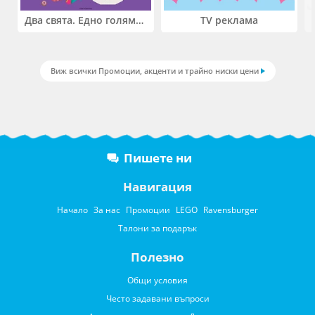
Два свята. Едно голямо приключение. Купи 2 продукта LEGO® Friends и/или LEGO® Minecraft и вземи -27%
TV реклама
Виж всички Промоции, акценти и трайно ниски цени
Пишете ни
Навигация
Начало
За нас
Промоции
LEGO
Ravensburger
Талони за подарък
Полезно
Общи условия
Често задавани въпроси