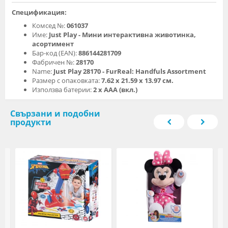
Спецификация:
Комсед №:
061037
Име:
Just Play - Мини интерактивна животинка,
асортимент
Бар-код (EAN):
886144281709
Фабричен №:
28170
Name:
Just Play 28170 - FurReal: Handfuls Assortment
Размер с опаковката:
7.62 x 21.59 x 13.97 см.
Използва батерии:
2 x AAA (вкл.)
Свързани и подобни
продукти