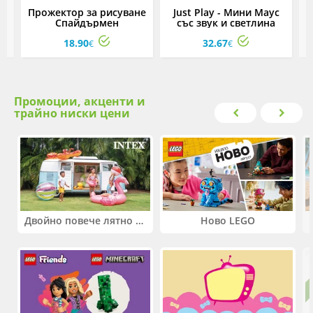
о
Прожектор за рисуване
Just Play - Мини Маус
Спайдърмен
със звук и светлина
18.90
32.67
€
€
Промоции, акценти и
трайно ниски цени
Двойно повече лятно забавление! Купи 2 продукта INTEX и вземи -33%
Ново LEGO