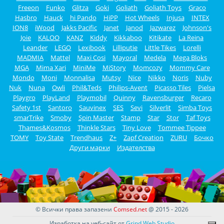
Freeon
Funko
Glitza
Goki
Goliath
Goliath Toys
Graco
Hasbro
Hauck
hi Pando
HiPP
Hot Wheels
Injusa
INTEX
ION8
iWood
Jakks Pacific
Janet
Janod
Jazwarez
Johnson's
Joie
KALOO
KANZ
Kiddy
Kikkaboo
Kitikate
La Reina
Leander
LEGO
Lexibook
Lilliputie
Little Tikes
Lorelli
MADMIA
Mattel
Maxi Cosi
Mayoral
Medela
Mega Bloks
MGA
Mima Xari
MiniMe
MiStory
Momcozy
Mommy Care
Mondo
Moni
Monnalisa
Mutsy
Nice
Nikko
Noris
Nuby
Nuk
Nuna
Owli
Phil&Teds
Philips-Avent
Picasso Tiles
Pielsa
Playgro
PlayLand
Playmobil
Quinny
Ravensburger
Recaro
Safety 1st
Santoro
Sauvinex
SES
Sevi
Silverlit
Simba Toys
smarTrike
Smoby
Spin Master
Stamp
Star
Stor
Taf Toys
Thames&Kosmos
Thinkle Stars
Tiny Love
Tommee Tippee
TOMY
Toy State
Trendhaus
Z+
Zapf Creation
ZURU
Бочко
Други марки
Издателства
© Всички права запазени
Comsed.net
@ 2015 - 2026
Изработка на уеб-сайт от
Grind Web Studio