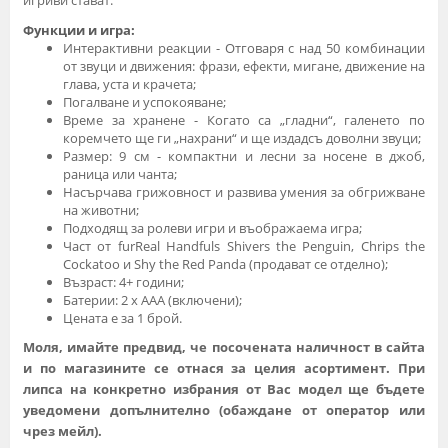
Функции и игра:
Интерактивни реакции - Отговаря с над 50 комбинации
от звуци и движения: фрази, ефекти, мигане, движение на
глава, уста и крачета;
Погалване и успокояване;
Време за хранене - Когато са „гладни“, галенето по
коремчето ще ги „нахрани“ и ще издадсъ доволни звуци;
Размер: 9 см - компактни и лесни за носене в джоб,
раница или чанта;
Насърчава грижовност и развива умения за обгрижване
на животни;
Подходящ за ролеви игри и въображаема игра;
Част от furReal Handfuls Shivers the Penguin, Chrips the
Cockatoo и Shy the Red Panda (продават се отделно);
Възраст: 4+ години;
Батерии: 2 x AAA (включени);
Цената е за 1 брой.
Моля, имайте предвид, че посочената наличност в сайта
и по магазините се отнася за целия асортимент. При
липса на конкретно избрания от Вас модел ще бъдете
уведомени допълнително (обаждане от оператор или
чрез мейл).