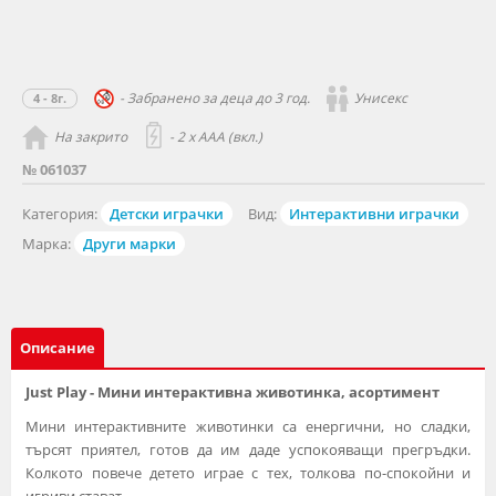
- Забранено за деца до 3 год.
Унисекс
4 - 8г.
На закрито
- 2 x AAA (вкл.)
№ 061037
Категория:
Детски играчки
Вид:
Интерактивни играчки
Марка:
Други марки
Описание
Just Play - Мини интерактивна животинка, асортимент
Мини интерактивните животинки са енергични, но сладки,
търсят приятел, готов да им даде успокояващи прегръдки.
Колкото повече детето играе с тех, толкова по-спокойни и
игриви стават.