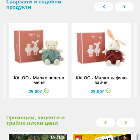
Свързани и подобни
продукти
KALOO - Малко зелено
KALOO - Малко кафяво
мече
зайче
у
25.00
25.00
€
€
Промоции, акценти и
трайно ниски цени