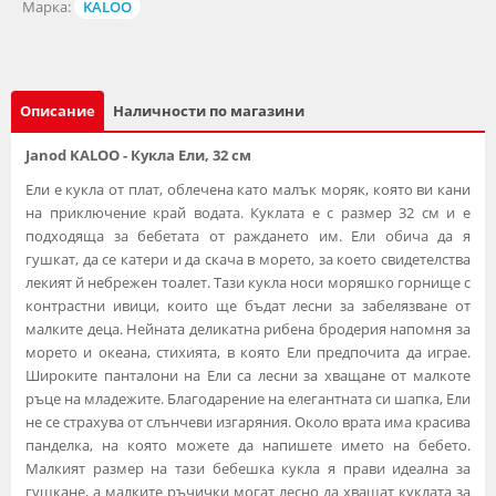
Марка:
KALOO
Описание
Наличности по магазини
Janod KALOO - Кукла Ели, 32 см
Ели е кукла от плат, облечена като малък моряк, която ви кани
на приключение край водата. Куклата е с размер 32 см и е
подходяща за бебетата от раждането им. Ели обича да я
гушкат, да се катери и да скача в морето, за което свидетелства
лекият й небрежен тоалет. Тази кукла носи моряшко горнище с
контрастни ивици, които ще бъдат лесни за забелязване от
малките деца. Нейната деликатна рибена бродерия напомня за
морето и океана, стихията, в която Ели предпочита да играе.
Широките панталони на Ели са лесни за хващане от малкоте
ръце на младежите. Благодарение на елегантната си шапка, Ели
не се страхува от слънчеви изгаряния. Около врата има красива
панделка, на която можете да напишете името на бебето.
Малкият размер на тази бебешка кукла я прави идеална за
гушкане, а малките ръчички могат лесно да хващат куклата за