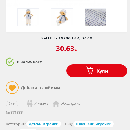
KALOO - Кукла Ели, 32 см
30.63
€
В наличност
Купи
Унисекс
На закрито
0+ г.
№ 871883
Категория:
Детски играчки
Вид:
Плюшени играчки