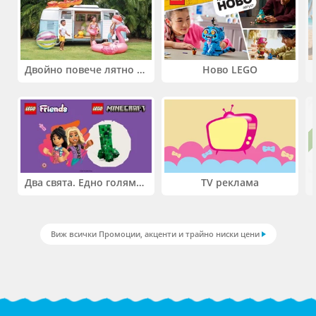
Двойно повече лятно забавление! Купи 2 продукта INTEX и вземи -33%
Ново LEGO
Два свята. Едно голямо приключение. Купи 2 продукта LEGO® Friends и/или LEGO® Minecraft и вземи -27%
TV реклама
Виж всички Промоции, акценти и трайно ниски цени