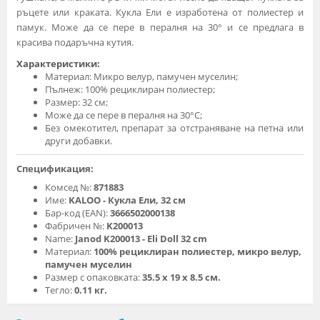
ръцете или краката. Кукла Ели е изработена от полиестер и
памук. Може да се пере в пералня на 30° и се предлага в
красива подаръчна кутия.
Характеристики:
Материал: Микро велур, памучен муселин;
Пълнеж: 100% рециклиран полиестер;
Размер: 32 см;
Може да се пере в пералня на 30°C;
Без омекотител, препарат за отстраняване на петна или
други добавки.
Спецификация:
Комсед №:
871883
Име:
KALOO - Кукла Ели, 32 см
Бар-код (EAN):
3666502000138
Фабричен №:
K200013
Name:
Janod K200013 - Eli Doll 32 cm
Материал:
100% рециклиран полиестер, микро велур,
памучен муселин
Размер с опаковката:
35.5 х 19 х 8.5 см.
Тегло:
0.11 кг.