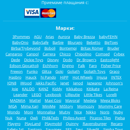
Приемаме плащания с:
Марки:
3Pommes
AGU
Arias
Aurora
Baby Brezza
babyFEHN
BabyOno
BabySafe
Barbie
Bburago
Bebetto
BigToes
Birba/Trybeyond
Boboli
Bontempi
Britax Römer
Bruder
Cangaroo
Canpol
Carrera
Chicco
Chipolino
Comsed
Cybex
Dede
Dickie Toys
Disney
Dodo
Dr. Brown's
Eastcolight
Edison Giocattoli
Eichhorn
Engino
Falk
Faro
Fisher Price
Freeon
Funko
Glitza
Goki
Goliath
Goliath Toys
Graco
Hasbro
Hauck
hi Pando
HiPP
Hot Wheels
Injusa
INTEX
ION8
iWood
Jakks Pacific
Janet
Janod
Jazwarez
Johnson's
Joie
KALOO
KANZ
Kiddy
Kikkaboo
Kitikate
La Reina
Leander
LEGO
Lexibook
Lilliputie
Little Tikes
Lorelli
MADMIA
Mattel
Maxi Cosi
Mayoral
Medela
Mega Bloks
MGA
Mima Xari
MiniMe
MiStory
Momcozy
Mommy Care
Mondo
Moni
Monnalisa
Mutsy
Nice
Nikko
Noris
Nuby
Nuk
Nuna
Owli
Phil&Teds
Philips-Avent
Picasso Tiles
Pielsa
Playgro
PlayLand
Playmobil
Quinny
Ravensburger
Recaro
Safety 1st
Santoro
Sauvinex
SES
Sevi
Silverlit
Simba Toys