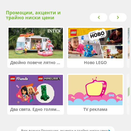
Промоции, акценти и
трайно ниски цени
Двойно повече лятно забавление! Купи 2 продукта INTEX и вземи -33%
Ново LEGO
Два свята. Едно голямо приключение. Купи 2 продукта LEGO® Friends и/или LEGO® Minecraft и вземи -27%
TV реклама
Виж всички Промоции, акценти и трайно ниски цени