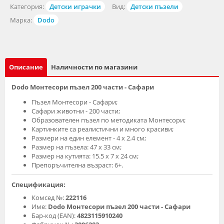
Категория:
Детски играчки
Вид:
Детски пъзели
Марка:
Dodo
Описание
Наличности по магазини
Dodo Монтесори пъзел 200 части - Сафари
Пъзел Монтесори - Сафари;
Сафари животни - 200 части;
Образователен пъзел по методиката Монтесори;
Картинките са реалистични и много красиви;
Размери на един елемент - 4 х 2.4 см;
Размер на пъзела: 47 х 33 см;
Размер на кутията: 15.5 x 7 x 24 см;
Препоръчителна възраст: 6+.
Спецификация:
Комсед №:
222116
Име:
Dodo Монтесори пъзел 200 части - Сафари
Бар-код (EAN):
4823115910240