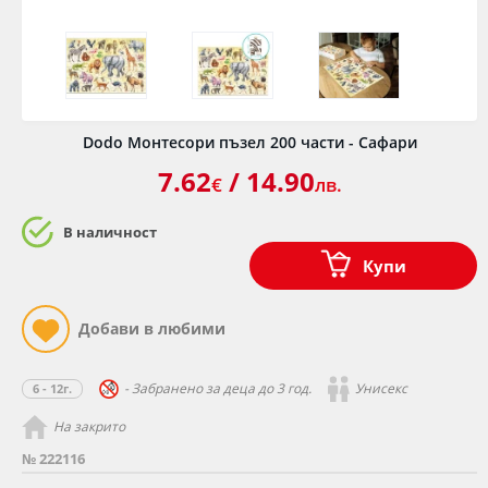
Dodo Монтесори пъзел 200 части - Сафари
7.62
/ 14.90
€
лв.
В наличност
Купи
- Забранено за деца до 3 год.
Унисекс
6 - 12г.
На закрито
№ 222116