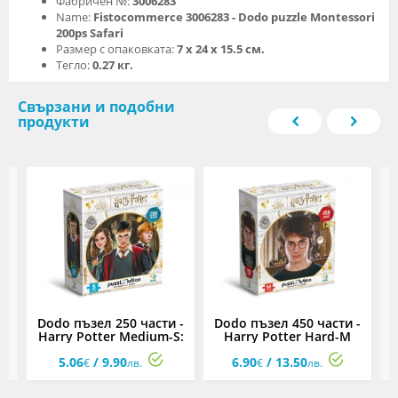
Фабричен №:
3006283
Name:
Fistocommerce 3006283 - Dodo puzzle Montessori
200ps Safari
Размер с опаковката:
7 х 24 х 15.5 см.
Тегло:
0.27 кг.
Свързани и подобни
продукти
Dodo пъзел 250 части -
Dodo пъзел 450 части -
D
Harry Potter Medium-S:
Harry Potter Hard-M
Хари, Рон и Хърмаяни
Portrait: Хари Потър
5.06
/ 9.90
6.90
/ 13.50
€
лв.
€
лв.