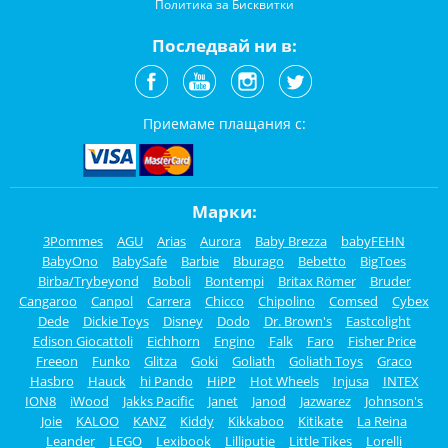
Политика за Бисквитки
Последвай ни в:
Приемаме плащания с:
Марки:
3Pommes
AGU
Arias
Aurora
Baby Brezza
babyFEHN
BabyOno
BabySafe
Barbie
Bburago
Bebetto
BigToes
Birba/Trybeyond
Boboli
Bontempi
Britax Römer
Bruder
Cangaroo
Canpol
Carrera
Chicco
Chipolino
Comsed
Cybex
Dede
Dickie Toys
Disney
Dodo
Dr. Brown's
Eastcolight
Edison Giocattoli
Eichhorn
Engino
Falk
Faro
Fisher Price
Freeon
Funko
Glitza
Goki
Goliath
Goliath Toys
Graco
Hasbro
Hauck
hi Pando
HiPP
Hot Wheels
Injusa
INTEX
ION8
iWood
Jakks Pacific
Janet
Janod
Jazwarez
Johnson's
Joie
KALOO
KANZ
Kiddy
Kikkaboo
Kitikate
La Reina
Leander
LEGO
Lexibook
Lilliputie
Little Tikes
Lorelli