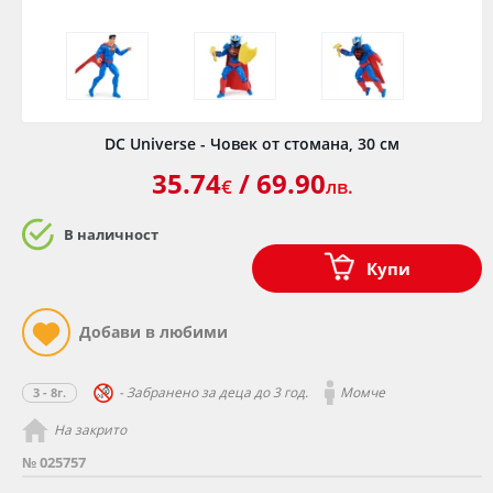
DC Universe - Човек от стомана, 30 см
35.74
/ 69.90
€
лв.
В наличност
Купи
- Забранено за деца до 3 год.
Момче
3 - 8г.
На закрито
№ 025757