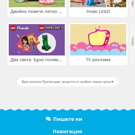
Двойно повече лятно забавление! Купи 2 продукта INTEX и вземи -33%
Ново LEGO
Два свята. Едно голямо приключение. Купи 2 продукта LEGO® Friends и/или LEGO® Minecraft и вземи -27%
TV реклама
Виж всички Промоции, акценти и трайно ниски цени
Пишете ни
Навигация