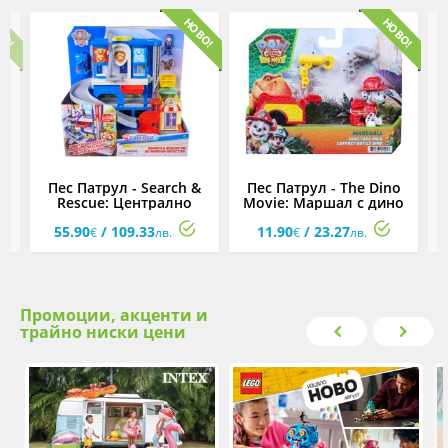
о
Пес Патрул - Search &
Пес Патрул - The Dino
а
Rescue: Централно
Movie: Маршал с дино
управление
инструменти
55.90
/ 109.33
11.90
/ 23.27
€
лв.
€
лв.
Промоции, акценти и
трайно ниски цени