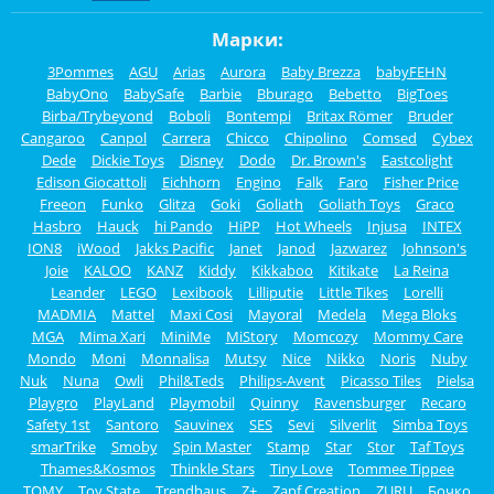
Марки:
3Pommes
AGU
Arias
Aurora
Baby Brezza
babyFEHN
BabyOno
BabySafe
Barbie
Bburago
Bebetto
BigToes
Birba/Trybeyond
Boboli
Bontempi
Britax Römer
Bruder
Cangaroo
Canpol
Carrera
Chicco
Chipolino
Comsed
Cybex
Dede
Dickie Toys
Disney
Dodo
Dr. Brown's
Eastcolight
Edison Giocattoli
Eichhorn
Engino
Falk
Faro
Fisher Price
Freeon
Funko
Glitza
Goki
Goliath
Goliath Toys
Graco
Hasbro
Hauck
hi Pando
HiPP
Hot Wheels
Injusa
INTEX
ION8
iWood
Jakks Pacific
Janet
Janod
Jazwarez
Johnson's
Joie
KALOO
KANZ
Kiddy
Kikkaboo
Kitikate
La Reina
Leander
LEGO
Lexibook
Lilliputie
Little Tikes
Lorelli
MADMIA
Mattel
Maxi Cosi
Mayoral
Medela
Mega Bloks
MGA
Mima Xari
MiniMe
MiStory
Momcozy
Mommy Care
Mondo
Moni
Monnalisa
Mutsy
Nice
Nikko
Noris
Nuby
Nuk
Nuna
Owli
Phil&Teds
Philips-Avent
Picasso Tiles
Pielsa
Playgro
PlayLand
Playmobil
Quinny
Ravensburger
Recaro
Safety 1st
Santoro
Sauvinex
SES
Sevi
Silverlit
Simba Toys
smarTrike
Smoby
Spin Master
Stamp
Star
Stor
Taf Toys
Thames&Kosmos
Thinkle Stars
Tiny Love
Tommee Tippee
TOMY
Toy State
Trendhaus
Z+
Zapf Creation
ZURU
Бочко