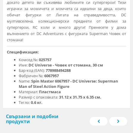
докато детето ви съживява любимите си супергерои! Тези
играчки за момичета и момчета са идеални за деца, които
обичат фигурки от Лигата на справедливостта, DC
мултивселена, колекционерски предмети от филми за
супергерои, RC коли и много други! Пренесете у дома
вълнението от DC Adventures с фигурката Superman Човек от
стомана!
Спецификация:
Комсед №:
025757
Име:
DC Universe - Човек от стомана, 30 см
Бар-код (EAN):
778988494288
Фабричен №:
6067957
Name:
Spin Master 6067957 - DC Universe: Superman
Man of Steel Action Figure
Материал:
Пластмаса
Размер с опаковката:
31.12 х 31.75 х 6.35 см.
Тегло:
0.6 кг.
Свързани и подобни
продукти