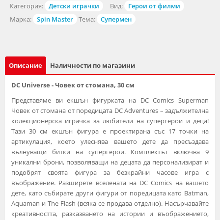
Категория:
Детски играчки
Вид:
Герои от филми
Марка:
Spin Master
Тема:
Супермен
Описание
Наличности по магазини
DC Universe - Човек от стомана, 30 см
Представяме ви екшън фигурката на DC Comics Superman
Човек от стомана от поредицата DC Adventures – задължителна
колекционерска играчка за любители на супергерои и деца!
Тази 30 см екшън фигура е проектирана със 17 точки на
артикулация, което улеснява вашето дете да пресъздава
вълнуващи битки на супергерои. Комплектът включва 9
уникални брони, позволяващи на децата да персонализират и
подобрят своята фигура за безкрайни часове игра с
въображение. Разширете вселената на DC Comics на вашето
дете, като събирате други фигури от поредицата като Batman,
Aquaman и The Flash (всяка се продава отделно). Насърчавайте
креативността, разказването на истории и въображението,