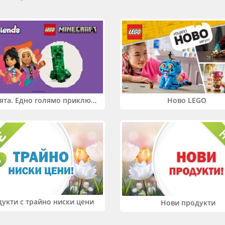
Два свята. Едно голямо приключение. Купи 2 продукта LEGO® Friends и/или LEGO® Minecraft и вземи -27%
Ново LEGO
укти с трайно ниски цени
Нови продукти