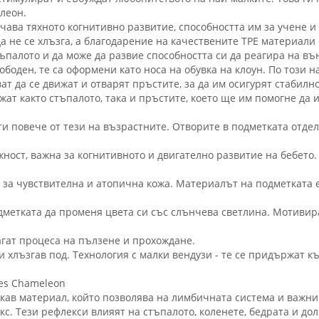
леон.
ава тяхното когнитивно развитие, способността им за учене и
да не се хлъзга, а благодарение на качествените TPE материали
тъпалото и да може да развие способността си да реагира на въ
ободен, те са оформени като носа на обувка на клоун. По този 
 да се движат и отварят пръстите, за да им осигурят стабилнос
жат както стъпалото, така и пръстите, което ще им помогне да 
и повече от тези на възрастните. Отворите в подметката отделя
жност, важна за когнитивното и двигателно развитие на бебето
за чувствителна и атопична кожа. Материалът на подметката е 
одметката да променя цвета си със слънчева светлина. Мотивира
агат процеса на пълзене и прохождане.
 хлъзгав под. Технология с малки вендузи - те се придържат къ
oes Chameleon
вкав материал, който позволява на лимбичната система и важни
с. Тези рефлекси влияят на стъпалото, коленете, бедрата и дол