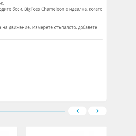
к.
одите боси, BigToes Chameleon е идеална, когато
а на движение. Измерете стъпалото, добавете