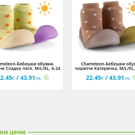
meleon-Бебешки обувки-
Chameleon-Бебешки обу
е Сладко пате, M/L/XL, 6-24
чорапче Катеричка, M/L/XL,
м
2.45
/ 43.91
22.45
/ 43.91
€
лв.
€
лв.
ски цени