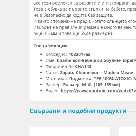
ако тези рефлекси са развити и интегрирани, д
Това е обувка за първите стъпки на бебето, пре
не е безопасно да ходите без защита.
И както споменахме преди, когато слънцето огре
Изборът на правилния размер е много важен, та
още 3-5 мм и това ще бъде размерът.
Спецификация:
Комсед №:
1033017as
Име:
Chameleon-Бебешки обувки-чорапче
Фабричен №:
CHA143
Name:
Zapato Chameleon - Modelo Meaw
Материал:
Подметка: TPE 100% ATOXIC; 
Размер:
Размер: M-XL (109-135мм)
Видео:
https://www.youtube.com/watch
Свързани и подобни продукти