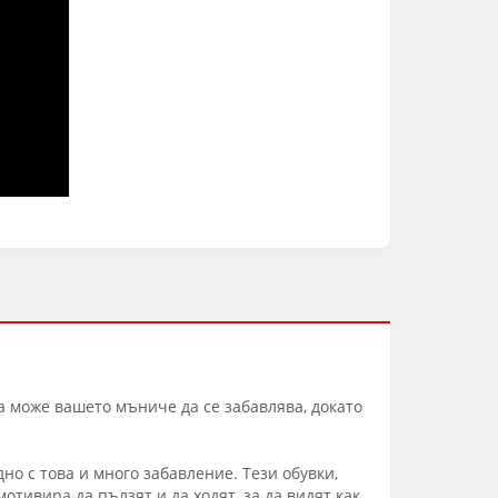
да може вашето мъниче да се забавлява, докато
но с това и много забавление. Тези обувки,
отивира да пълзят и да ходят, за да видят как