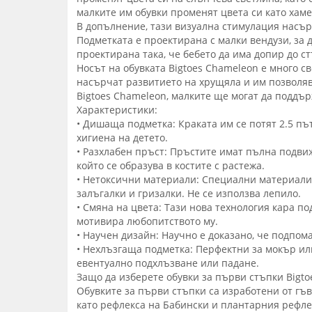
малките им обувки променят цвета си като хаме
В допълнение, тази визуална стимулация насърч
Подметката е проектирана с малки вендузи, за 
проектирана така, че бебето да има допир до с
Носът на обувката Bigtoes Chameleon е много св
насърчат развитието на хрущяла и им позволяват
Bigtoes Chameleon, малките ще могат да поддър
Характеристики:
• Дишаща подметка: Краката им се потят 2.5 път
хигиена на детето.
• Разхлабен пръст: Пръстите имат пълна подви
който се образува в костите с растежа.
• Нетоксични материали: Специални материали 
залъгалки и гризалки. Не се използва лепило.
• Смяна на цвета: Тази нова технология кара п
мотивира любопитството му.
• Научен дизайн: Научно е доказано, че подпом
• Нехлъзгаща подметка: Перфектни за мокър или
евентуално подхлъзване или падане.
Защо да изберете обувки за първи стъпки Bigt
Обувките за първи стъпки са изработени от гъ
като рефлекса на Бабински и плантарния рефлек