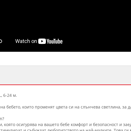
 6-24 м.
 на бебето, които променят цвета си на слънчева светлина, за 
n?
, която осигурява на вашето бебе комфорт и безопасност и заед
стимулират и събуждат любопитството на най-малките. Това ги м