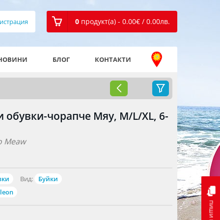
0
продукт(а) - 0.00
€
/ 0.00
лв.
истрация
НОВИНИ
БЛОГ
КОНТАКТИ
обувки-чорапче Мяу, M/L/XL, 6-
o Meaw
вки
Вид:
Буйки
leon
пиши ни