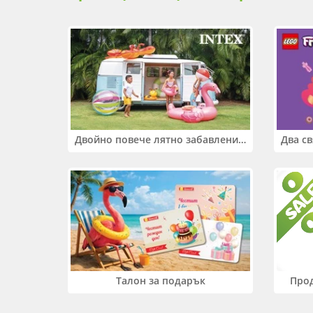
Двойно повече лятно забавление! Купи 2 продукта INTEX и вземи -33%
Прод
Талон за подарък