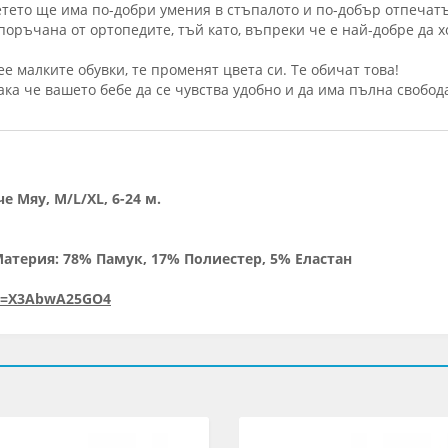
етето ще има по-добри умения в стъпалото и по-добър отпечатъ
поръчана от ортопедите, тъй като, въпреки че е най-добре да х
е малките обувки, те променят цвета си. Те обичат това!
ка че вашето бебе да се чувства удобно и да има пълна свобод
 Мяу, M/L/XL, 6-24 м.
Материя: 78% Памук, 17% Полиестер, 5% Еластан
?v=X3AbwA25GO4