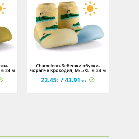
вки-
Chameleon-Бебешки обувки-
Cham
 6-24 м
чорапче Крокодил, M/L/XL, 6-24 м
чорап
22.45
/ 43.91
22
€
лв.