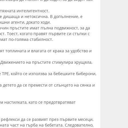
 тяхната интелигентност.
 е дишаща и нетоксична. В допълнение, е
ншни агенти, докато ходи.
начин пръстите имат пълна подвижност, за да
т. Тоест, когато правят първите си стъпки с
имат по-голяма стабилност.
т топлината и влагата от крака за удобство и
. Движението на пръстите стимулира хрущяла,
TPE, който се използва за бебешките биберони,
 детето да се премести от слънцето на сянка и
м настилката, като се предотвратяват
 рефлекси да се развият през първите месеци,
ната част на гърба на бебетата. Следователно,