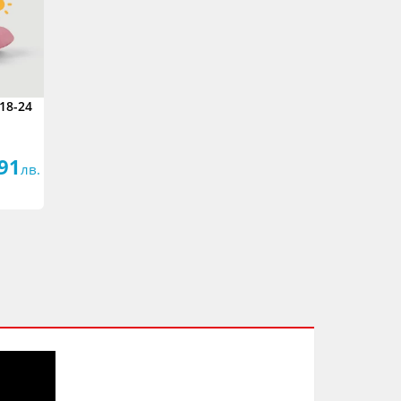
 18-24
.91
лв.