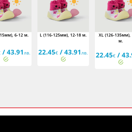
15мм), 6-12 м.
L (116-125мм), 12-18 м.
XL (126-135мм),
м.
/ 43.91
22.45
/ 43.91
€
лв.
€
лв.
22.45
/ 43
€