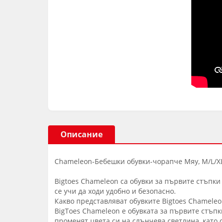
Описание
Chameleon-Бебешки обувки-чорапче Мяу, M/L/XL,
Bigtoes Chameleon са обувки за първите стъпки
се учи да ходи удобно и безопасно.
Какво представляват обувките Bigtoes Chameleo
BigToes Chameleon е обувката за първите стъпки
променят цвета си на слънчева светлина, като 