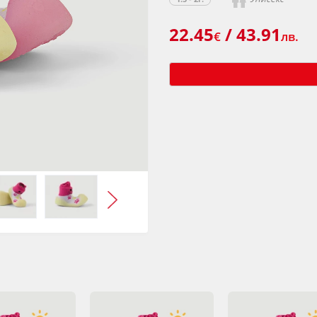
22.45
/ 43.91
€
лв.