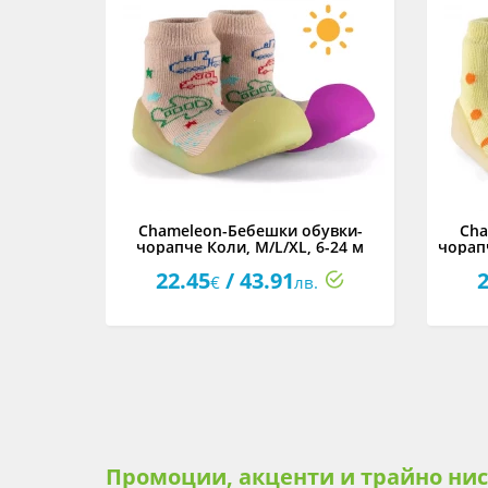
увки-
Chameleon-Бебешки обувки-
Cha
6-24 м.
чорапче Коли, M/L/XL, 6-24 м
чорапч
22.45
/ 43.91
2
€
лв.
Промоции, акценти и трайно ни