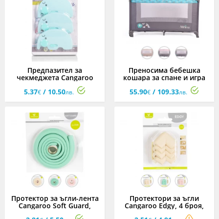
Предпазител за
Преносима бебешка
чекмеджета Cangaroo
кошара за спане и игра
Henry, тюркоаз
Cangaroo Africa,
5.37
/ 10.50
55.90
/ 109.33
асортимент
€
лв.
€
лв.
Протектор за ъгли-лента
Протектори за ъгли
Cangaroo Soft Guard,
Cangaroo Edgy, 4 броя,
асортимент
асортимент