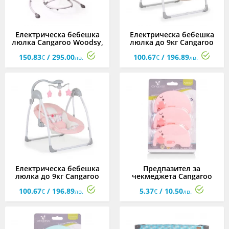
Електрическа бебешка
Електрическа бебешка
люлка Cangaroo Woodsy,
люлка до 9кг Cangaroo
сива
Jessica, бежова
150.83
/ 295.00
100.67
/ 196.89
€
лв.
€
лв.
Електрическа бебешка
Предпазител за
люлка до 9кг Cangaroo
чекмеджета Cangaroo
Jessica, розова
Henry, розов
100.67
/ 196.89
5.37
/ 10.50
€
лв.
€
лв.