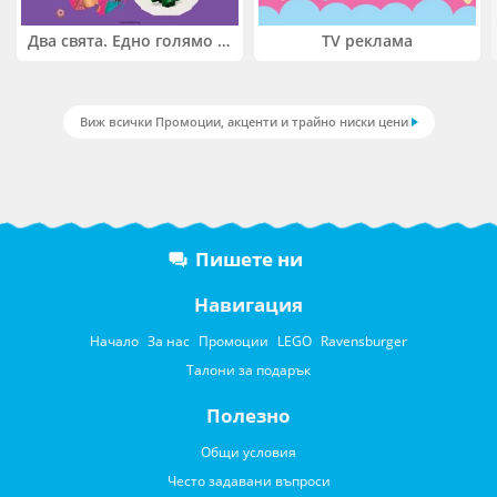
Два свята. Едно голямо приключение. Купи 2 продукта LEGO® Friends и/или LEGO® Minecraft и вземи -27%
TV реклама
Виж всички Промоции, акценти и трайно ниски цени
Пишете ни
Навигация
Начало
За нас
Промоции
LEGO
Ravensburger
Талони за подарък
Полезно
Общи условия
Често задавани въпроси