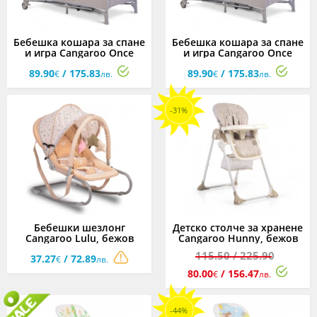
Бебешка кошара за спане
Бебешка кошара за спане
и игра Cangaroo Once
и игра Cangaroo Once
upon a time, 3 нива,
upon a time, 3 нива, сива
89.90
/ 175.83
89.90
/ 175.83
розова
€
лв.
€
лв.
-31%
Бебешки шезлонг
Детско столче за хранене
Cangaroo Lulu, бежов
Cangaroo Hunny, бежов
115.50
/ 225.90
37.27
/ 72.89
€
лв.
80.00
/ 156.47
€
лв.
-44%