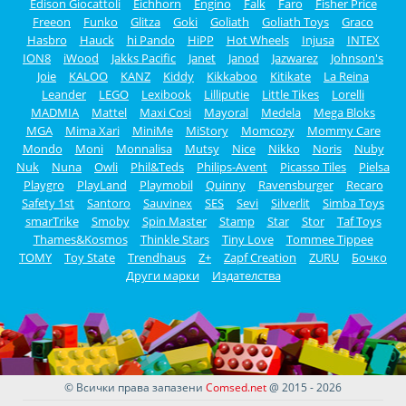
Edison Giocattoli
Eichhorn
Engino
Falk
Faro
Fisher Price
Freeon
Funko
Glitza
Goki
Goliath
Goliath Toys
Graco
Hasbro
Hauck
hi Pando
HiPP
Hot Wheels
Injusa
INTEX
ION8
iWood
Jakks Pacific
Janet
Janod
Jazwarez
Johnson's
Joie
KALOO
KANZ
Kiddy
Kikkaboo
Kitikate
La Reina
Leander
LEGO
Lexibook
Lilliputie
Little Tikes
Lorelli
MADMIA
Mattel
Maxi Cosi
Mayoral
Medela
Mega Bloks
MGA
Mima Xari
MiniMe
MiStory
Momcozy
Mommy Care
Mondo
Moni
Monnalisa
Mutsy
Nice
Nikko
Noris
Nuby
Nuk
Nuna
Owli
Phil&Teds
Philips-Avent
Picasso Tiles
Pielsa
Playgro
PlayLand
Playmobil
Quinny
Ravensburger
Recaro
Safety 1st
Santoro
Sauvinex
SES
Sevi
Silverlit
Simba Toys
smarTrike
Smoby
Spin Master
Stamp
Star
Stor
Taf Toys
Thames&Kosmos
Thinkle Stars
Tiny Love
Tommee Tippee
TOMY
Toy State
Trendhaus
Z+
Zapf Creation
ZURU
Бочко
Други марки
Издателства
© Всички права запазени
Comsed.net
@ 2015 - 2026