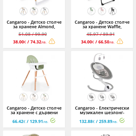
Cangaroo - Детско столче
Cangaroo - Детско столче
за хранене Almond,
за хранене Waffle,
асортимент
асортимент
51.08
/ 99.90
45.97
/ 89.91
38.00
/ 74.32
34.00
/ 66.50
€
лв.
€
лв.
Cangaroo - Детско столче
Cangaroo - Електрически
за хранене с дървени
музикален шезлонг-
крака Gelato 2-в-1,
люлка Cloud Touch,
66.42
/ 129.91
132.88
/ 259.89
асортимент
асортимент
€
лв.
€
лв.