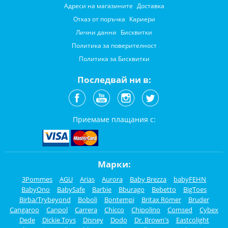
Адреси на магазините
Доставка
Отказ от поръчка
Кариери
Лични данни
Бисквитки
Политика за поверителност
Политика за Бисквитки
Последвай ни в:
Приемаме плащания с:
Марки:
3Pommes
AGU
Arias
Aurora
Baby Brezza
babyFEHN
BabyOno
BabySafe
Barbie
Bburago
Bebetto
BigToes
Birba/Trybeyond
Boboli
Bontempi
Britax Römer
Bruder
Cangaroo
Canpol
Carrera
Chicco
Chipolino
Comsed
Cybex
Dede
Dickie Toys
Disney
Dodo
Dr. Brown's
Eastcolight