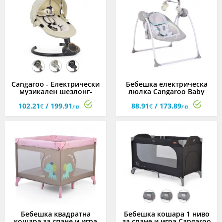
Cangaroo - Електрически
Бебешка електрическа
музикален шезлонг-
люлка Cangaroo Baby
люлка Prestige,
Swing, сива
102.21
/ 199.91
88.91
/ 173.89
асортимент
€
лв.
€
лв.
Бебешка квадратна
Бебешка кошара 1 ниво
кошара за спане и игра
за спане и игра Cangaroo