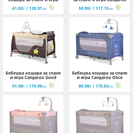
Cangaroo Giant, розова
Skyglow, асортимент
61.82
/ 120.91
59.90
/ 117.15
€
лв.
€
лв.
Бебешка кошара за спане
Бебешка кошара за спане
и игра Cangaroo Good
и игра Cangaroo Once
Night, бежова
upon a time, 3 нива,
91.98
/ 179.90
89.90
/ 175.83
дънкова
€
лв.
€
лв.