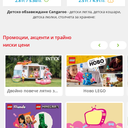
2.81
/ 5.50
2.51
/ 4.91
€
лв.
€
лв.
Детско обзавеждане Cangaroo
- детски легла, детска кошари,
детска люлки, столчета за хранене:
Промоции, акценти и трайно
ниски цени
Двойно повече лятно забавление! Купи 2 продукта INTEX и вземи -33%
Ново LEGO