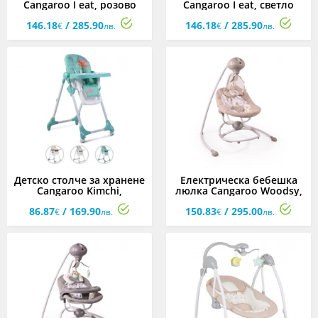
Cangaroo I eat, розово
Cangaroo I eat, светло
синьо
146.18
/ 285.90
146.18
/ 285.90
€
лв.
€
лв.
Детско столче за хранене
Електрическа бебешка
Cangaroo Kimchi,
люлка Cangaroo Woodsy,
асортимент
бежова
86.87
/ 169.90
150.83
/ 295.00
€
лв.
€
лв.