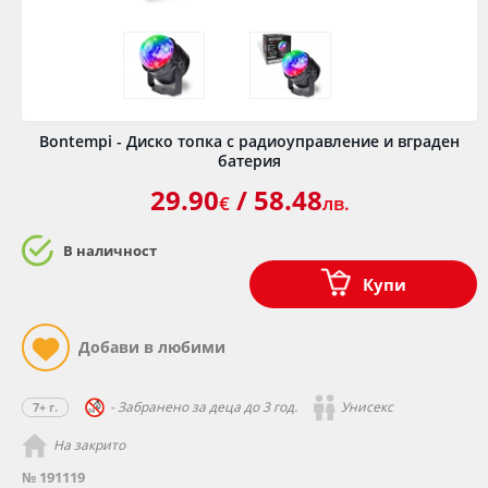
Bontempi - Диско топка с радиоуправление и вграден
батерия
29.90
/ 58.48
€
лв.
В наличност
Купи
- Забранено за деца до 3 год.
Унисекс
7+ г.
На закрито
№ 191119