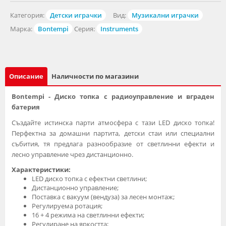
Категория:
Детски играчки
Вид:
Музикални играчки
Марка:
Bontempi
Серия:
Instruments
Описание
Наличности по магазини
Bontempi - Диско топка с радиоуправление и вграден
батерия
Създайте истинска парти атмосфера с тази LED диско топка!
Перфектна за домашни партита, детски стаи или специални
събития, тя предлага разнообразие от светлинни ефекти и
лесно управление чрез дистанционно.
Характеристики:
LED диско топка с ефектни светлини;
Дистанционно управление;
Поставка с вакуум (вендуза) за лесен монтаж;
Регулируема ротация;
16 + 4 режима на светлинни ефекти;
Регулиране на яркостта;