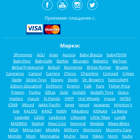
Приемаме плащания с:
Марки:
3Pommes
AGU
Arias
Aurora
Baby Brezza
babyFEHN
BabyOno
BabySafe
Barbie
Bburago
Bebetto
BigToes
Birba/Trybeyond
Boboli
Bontempi
Britax Römer
Bruder
Cangaroo
Canpol
Carrera
Chicco
Chipolino
Comsed
Cybex
Dede
Dickie Toys
Disney
Dodo
Dr. Brown's
Eastcolight
Edison Giocattoli
Eichhorn
Engino
Falk
Faro
Fisher Price
Freeon
Funko
Glitza
Goki
Goliath
Goliath Toys
Graco
Hasbro
Hauck
hi Pando
HiPP
Hot Wheels
Injusa
INTEX
ION8
iWood
Jakks Pacific
Janet
Janod
Jazwarez
Johnson's
Joie
KALOO
KANZ
Kiddy
Kikkaboo
Kitikate
La Reina
Leander
LEGO
Lexibook
Lilliputie
Little Tikes
Lorelli
MADMIA
Mattel
Maxi Cosi
Mayoral
Medela
Mega Bloks
MGA
Mima Xari
MiniMe
MiStory
Momcozy
Mommy Care
Mondo
Moni
Monnalisa
Mutsy
Nice
Nikko
Noris
Nuby