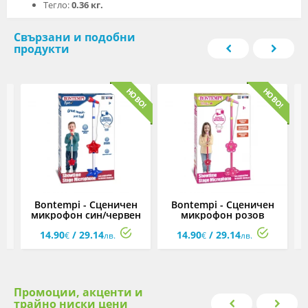
Тегло:
0.36 кг.
Свързани и подобни
продукти
Bontempi - Сценичен
Bontempi - Сценичен
микрофон син/червен
микрофон розов
14.90
/ 29.14
14.90
/ 29.14
€
лв.
€
лв.
Промоции, акценти и
трайно ниски цени