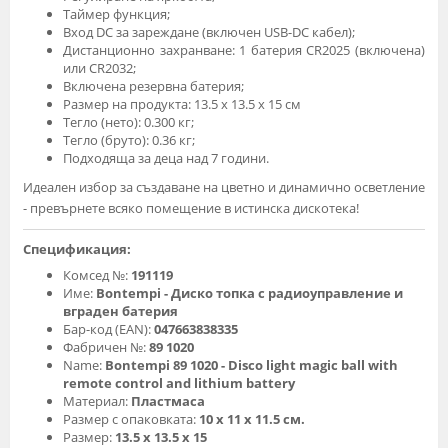
Таймер функция;
Вход DC за зареждане (включен USB-DC кабел);
Дистанционно захранване: 1 батерия CR2025 (включена)
или CR2032;
Включена резервна батерия;
Размер на продукта: 13.5 x 13.5 x 15 см
Тегло (нето): 0.300 кг;
Тегло (бруто): 0.36 кг;
Подходяща за деца над 7 години.
Идеален избор за създаване на цветно и динамично осветление
- превърнете всяко помещение в истинска дискотека!
Спецификация:
Комсед №:
191119
Име:
Bontempi - Диско топка с радиоуправление и
вграден батерия
Бар-код (EAN):
047663838335
Фабричен №:
89 1020
Name:
Bontempi 89 1020 - Disco light magic ball with
remote control and lithium battery
Материал:
Пластмаса
Размер с опаковката:
10 x 11 x 11.5 см.
Размер:
13.5 x 13.5 x 15