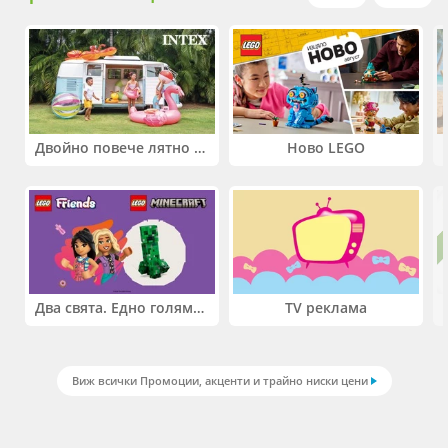
Двойно повече лятно забавление! Купи 2 продукта INTEX и вземи -33%
Ново LEGO
Два свята. Едно голямо приключение. Купи 2 продукта LEGO® Friends и/или LEGO® Minecraft и вземи -27%
TV реклама
Виж всички Промоции, акценти и трайно ниски цени