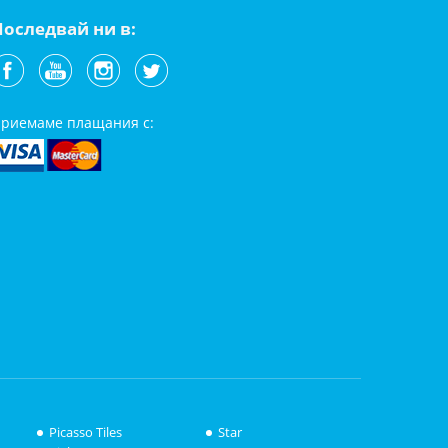
Последвай ни в:
риемаме плащания с:
Picasso Tiles
Star