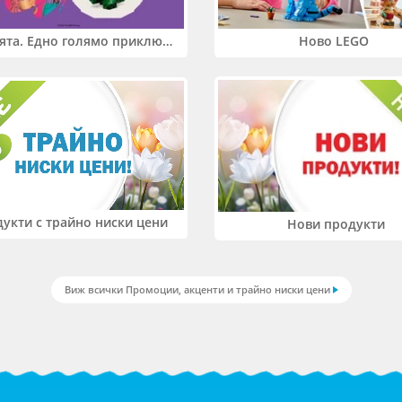
Два свята. Едно голямо приключение. Купи 2 продукта LEGO® Friends и/или LEGO® Minecraft и вземи -27%
Ново LEGO
укти с трайно ниски цени
Нови продукти
Виж всички Промоции, акценти и трайно ниски цени