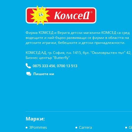
Фирма КОМСЕД и Верига детски магазини КОМСЕД са сред
водещите и най-бързо развиващи се фирми в областта на
детските играчки, бебешките и детски принадлежности.
КОМСЕД АД, гр. София, п.к. 1415, бул. "Околовръстен път" 42,
Бизнес център "Butterfly"
0875 333 456
0700 13 513
,
Пишете ни
Марки:
3Pommes
Carrera
G