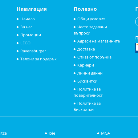
Навигация
Полезно
Начало
Общи условия
За нас
Често задавани
въпроси
Промоции
П
Адреси на магазините
LEGO
Доставка
Ravensburger
Отказ от поръчка
Талони за подарък
Кариери
Лични данни
Бисквитки
Политика за
поверителност
Политика за
Бисквитки
litza
Joie
MGA