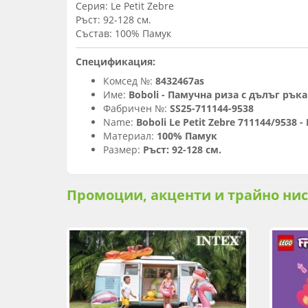
Серия: Le Petit Zebre
Ръст: 92-128 см.
Състав: 100% Памук
Спецификация:
Комсед №:
8432467as
Име:
Boboli - Памучна риза с дълъг ръкав
Фабричен №:
SS25-711144-9538
Name:
Boboli Le Petit Zebre 711144/9538 - 
Материал:
100% Памук
Размер:
Ръст: 92-128 см.
Промоции, акценти и трайно ни