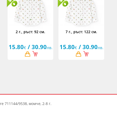
2 г., ръст: 92 см.
7 г., ръст: 122 см.
15.80
/ 30.90
15.80
/ 30.90
€
лв.
€
лв.
re 711144/9538, момче, 2-8 г.