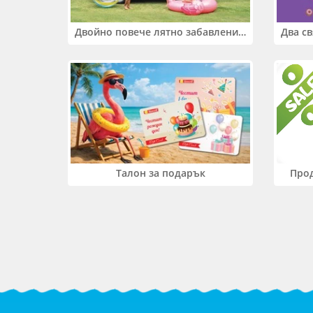
Двойно повече лятно забавление! Купи 2 продукта INTEX и вземи -33%
Прод
Талон за подарък