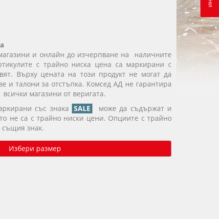
а
магазини и онлайн до изчерпване на наличните
ртикулите с трайно ниска цена са маркирани с
вят. Върху цената на този продукт не могат да
е и талони за отстъпка. Комсед АД не гарантира
 всички магазини от веригата.
маркирани със знака
SALE
може да съдържат и
ито не са с трайно ниски цени. Опциите с трайно
 същия знак.
Избери размер