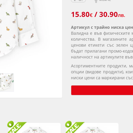
15.80
/ 30.90
€
лв.
Артикул с трайно ниска цен
Валидна е във физическите 
количества. В магазините а
ценови етикети със зелен ц
бъдат прилагани промо-кодов
наличност на артикулите във
Асортиментните продукти, 
опции (видове продукти), ко
ниски цени са маркирани със