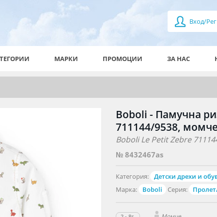
Вход/Рег
ТЕГОРИИ
МАРКИ
ПРОМОЦИИ
ЗА НАС
Boboli - Памучна ри
711144/9538, момче,
Boboli Le Petit Zebre 711144
№ 8432467as
Категория:
Детски дрехи и обу
Марка:
Boboli
Серия:
Пролет
Момче
2 - 8г.