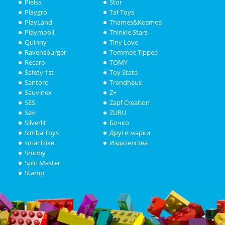
Pielsa
Stor
Playgro
Taf Toys
PlayLand
Thames&Kosmos
Playmobil
Thinkle Stars
Quinny
Tiny Love
Ravensburger
Tommee Tippee
Recaro
TOMY
Safety 1st
Toy State
Santoro
Trendhaus
Sauvinex
Z+
SES
Zapf Creation
Sevi
ZURU
Silverlit
Бочко
Simba Toys
Други марки
smarTrike
Издателства
Smoby
Spin Master
Stamp