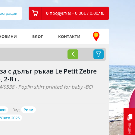
0
продукт(а) - 0.00
€
/ 0.00
лв.
истрация
НОВИНИ
БЛОГ
КОНТАКТИ
за с дълъг ръкав Le Petit Zebre
 2-8 г.
/9538 - Poplin shirt printed for baby -BCI
вки
Вид:
Ризи
/Лято 2025
пиши ни