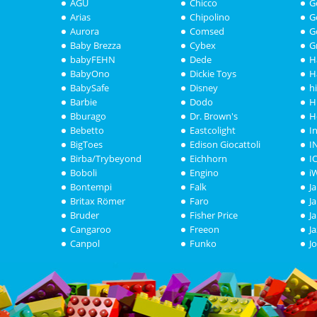
AGU
Chicco
G
Arias
Chipolino
G
Aurora
Comsed
G
Baby Brezza
Cybex
G
babyFEHN
Dede
H
BabyOno
Dickie Toys
H
BabySafe
Disney
h
Barbie
Dodo
H
Bburago
Dr. Brown's
H
Bebetto
Eastcolight
I
BigToes
Edison Giocattoli
I
Birba/Trybeyond
Eichhorn
I
Boboli
Engino
i
Bontempi
Falk
J
Britax Römer
Faro
J
Bruder
Fisher Price
J
Cangaroo
Freeon
J
Canpol
Funko
J