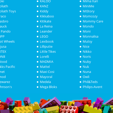
oki
KALOO
Mima Xari
oliath
KANZ
MiniMe
oliath Toys
Kiddy
MiStory
raco
Kikkaboo
Momcozy
asbro
Kitikate
Mommy Care
auck
La Reina
Mondo
i Pando
Leander
Moni
iPP
LEGO
Monnalisa
ot Wheels
Lexibook
Mutsy
njusa
Lilliputie
Nice
NTEX
Little Tikes
Nikko
ON8
Lorelli
Noris
Wood
MADMIA
Nuby
akks Pacific
Mattel
Nuk
anet
Maxi Cosi
Nuna
anod
Mayoral
Owli
azwarez
Medela
Phil&Teds
ohnson's
Mega Bloks
Philips-Avent