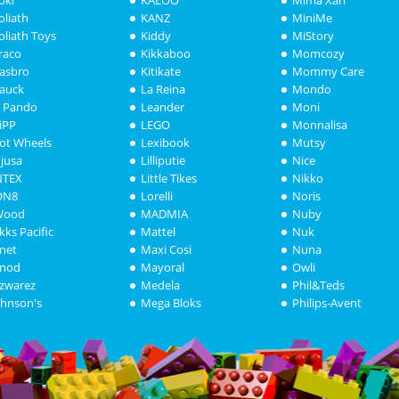
oliath
KANZ
MiniMe
oliath Toys
Kiddy
MiStory
raco
Kikkaboo
Momcozy
asbro
Kitikate
Mommy Care
auck
La Reina
Mondo
i Pando
Leander
Moni
iPP
LEGO
Monnalisa
ot Wheels
Lexibook
Mutsy
njusa
Lilliputie
Nice
NTEX
Little Tikes
Nikko
ON8
Lorelli
Noris
Wood
MADMIA
Nuby
akks Pacific
Mattel
Nuk
anet
Maxi Cosi
Nuna
anod
Mayoral
Owli
azwarez
Medela
Phil&Teds
ohnson's
Mega Bloks
Philips-Avent