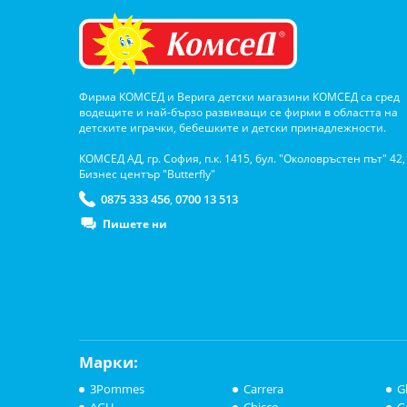
Фирма КОМСЕД и Верига детски магазини КОМСЕД са сред
водещите и най-бързо развиващи се фирми в областта на
детските играчки, бебешките и детски принадлежности.
КОМСЕД АД, гр. София, п.к. 1415, бул. "Околовръстен път" 42,
Бизнес център "Butterfly"
0875 333 456
0700 13 513
,
Пишете ни
Марки:
3Pommes
Carrera
G
AGU
Chicco
G