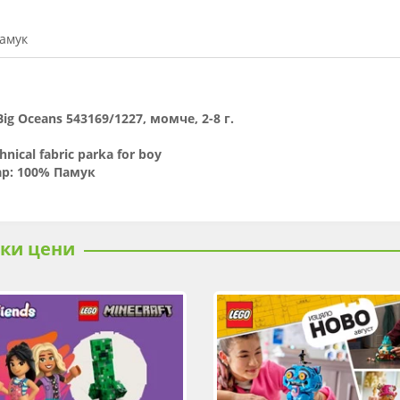
Памук
Big Oceans 543169/1227, момче, 2-8 г.
hnical fabric parka for boy
ар: 100% Памук
ски цени