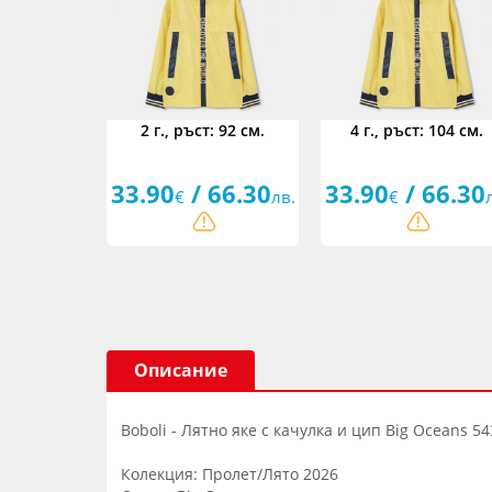
2 г., ръст: 92 см.
4 г., ръст: 104 см.
33.90
/ 66.30
33.90
/ 66.30
€
лв.
€
Описание
Boboli - Лятно яке с качулка и цип Big Oceans 54
Колекция: Пролет/Лято 2026