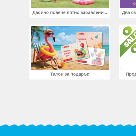
Двойно повече лятно забавление! Купи 2 продукта INTEX и вземи -33%
Прод
Талон за подарък