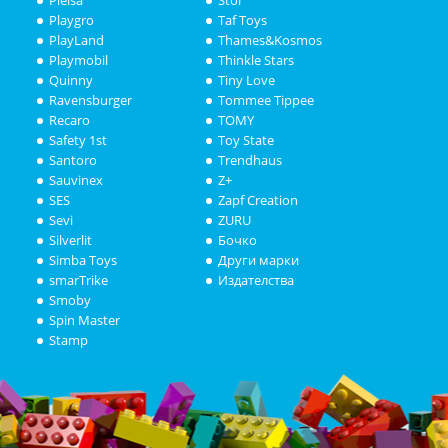
Playgro
Taf Toys
PlayLand
Thames&Kosmos
Playmobil
Thinkle Stars
Quinny
Tiny Love
Ravensburger
Tommee Tippee
Recaro
TOMY
Safety 1st
Toy State
Santoro
Trendhaus
Sauvinex
Z+
SES
Zapf Creation
Sevi
ZURU
Silverlit
Бочко
Simba Toys
Други марки
smarTrike
Издателства
Smoby
Spin Master
Stamp