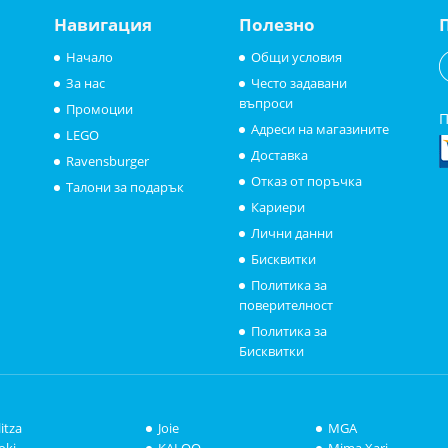
Навигация
Полезно
Начало
Общи условия
За нас
Често задавани
въпроси
Промоции
П
Адреси на магазините
LEGO
Доставка
Ravensburger
Отказ от поръчка
Талони за подарък
Кариери
Лични данни
Бисквитки
Политика за
поверителност
Политика за
Бисквитки
litza
Joie
MGA
oki
KALOO
Mima Xari