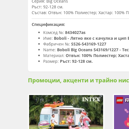
Серия: Big Oceans
Ръст: 92-128 см.
Състав: Отвън: 100% Полиестер; Хастар: 100% 
Спецификация:
Комсед №:
8434027as
Име:
Boboli - Лятно яке с качулка и цип 
Фабричен №:
SS26-543169-1227
Name:
Boboli Big Oceans 543169/1227 - Tec
Материал:
Отвън: 100% Полиестер; Хаст
Размер:
Ръст: 92-128 см.
Промоции, акценти и трайно ни