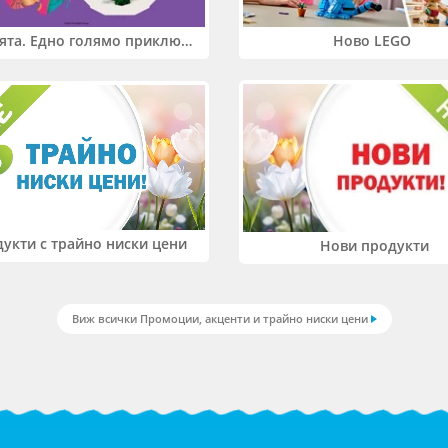
Два свята. Едно голямо приключение. Купи 2 продукта LEGO® Friends и/или LEGO® Minecraft и вземи -27%
Ново LEGO
укти с трайно ниски цени
Нови продукти
Виж всички Промоции, акценти и трайно ниски цени