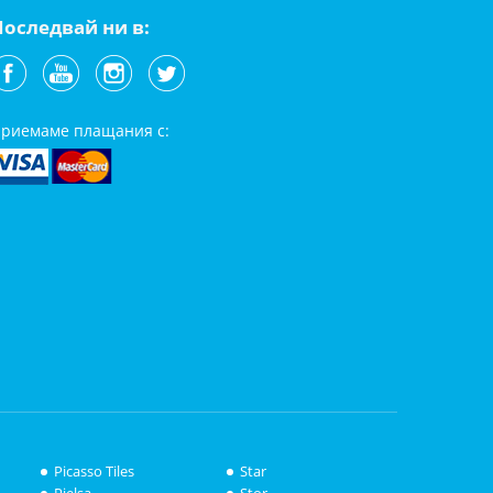
Последвай ни в:
риемаме плащания с:
Picasso Tiles
Star
Pielsa
Stor