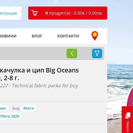
0
продукт(а) - 0.00
€
/ 0.00
лв.
истрация
НОВИНИ
БЛОГ
КОНТАКТИ
с качулка и цип Big Oceans
 2-8 г.
27 - Technical fabric parka for boy
вки
Вид:
Якета
/Лято 2026
пиши ни