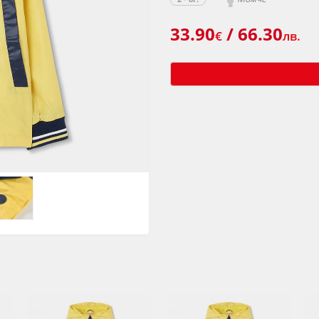
33.90
/ 66.30
€
лв.