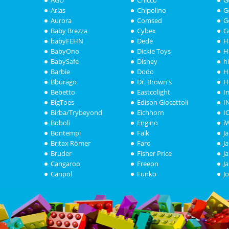
Arias
Chipolino
G
Aurora
Comsed
G
Baby Brezza
Cybex
G
babyFEHN
Dede
H
BabyOno
Dickie Toys
H
BabySafe
Disney
h
Barbie
Dodo
H
Bburago
Dr. Brown's
H
Bebetto
Eastcolight
I
BigToes
Edison Giocattoli
I
Birba/Trybeyond
Eichhorn
I
Boboli
Engino
i
Bontempi
Falk
J
Britax Römer
Faro
J
Bruder
Fisher Price
J
Cangaroo
Freeon
J
Canpol
Funko
J