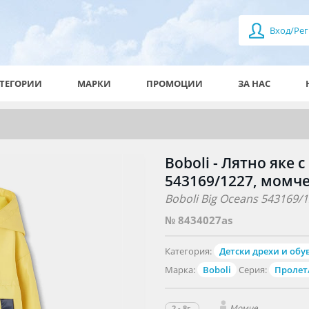
Вход/Рег
ТЕГОРИИ
МАРКИ
ПРОМОЦИИ
ЗА НАС
Boboli - Лятно яке 
543169/1227, момче,
Boboli Big Oceans 543169/12
№ 8434027as
Категория:
Детски дрехи и обу
Марка:
Boboli
Серия:
Пролет
Момче
2 - 8г.