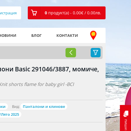
0
продукт(а) - 0.00
€
/ 0.00
лв.
истрация
НОВИНИ
БЛОГ
КОНТАКТИ
лони Basic 291046/3887, момиче,
nit shorts flame for baby girl -BCI
вки
Вид:
Панталони и клинове
/Лято 2025
пиши ни