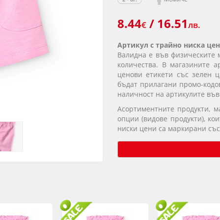
8.44
/ 16.51
€
лв.
Артикул с трайно ниска цен
Валидна е във физическите 
количества. В магазините а
ценови етикети със зелен ц
бъдат прилагани промо-кодов
наличност на артикулите във
Асортиментните продукти, 
опции (видове продукти), ко
ниски цени са маркирани със