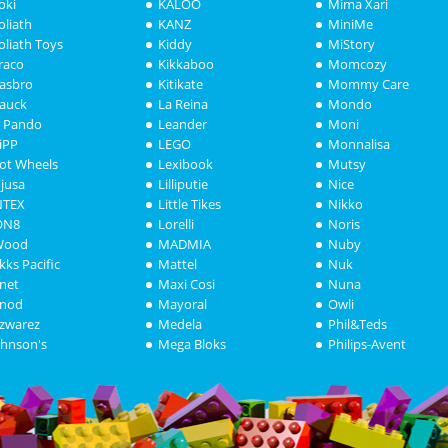
oki
KALOO
Mima Xari
oliath
KANZ
MiniMe
oliath Toys
Kiddy
MiStory
raco
Kikkaboo
Momcozy
asbro
Kitikate
Mommy Care
auck
La Reina
Mondo
i Pando
Leander
Moni
iPP
LEGO
Monnalisa
ot Wheels
Lexibook
Mutsy
njusa
Lilliputie
Nice
NTEX
Little Tikes
Nikko
ON8
Lorelli
Noris
Wood
MADMIA
Nuby
akks Pacific
Mattel
Nuk
anet
Maxi Cosi
Nuna
anod
Mayoral
Owli
azwarez
Medela
Phil&Teds
ohnson's
Mega Bloks
Philips-Avent