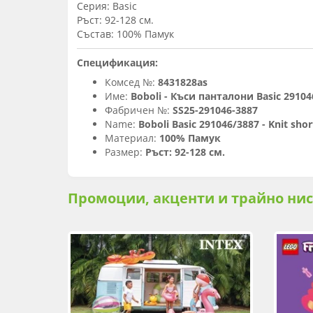
Серия: Basic
Ръст: 92-128 см.
Състав: 100% Памук
Спецификация:
Комсед №:
8431828as
Име:
Boboli - Къси панталони Basic 29104
Фабричен №:
SS25-291046-3887
Name:
Boboli Basic 291046/3887 - Knit shor
Материал:
100% Памук
Размер:
Ръст: 92-128 см.
Промоции, акценти и трайно ни