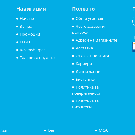
Навигация
Полезно
Начало
Общи условия
За нас
Често задавани
въпроси
Промоции
П
Адреси на магазините
LEGO
Доставка
Ravensburger
Отказ от поръчка
Талони за подарък
Кариери
Лични данни
Бисквитки
Политика за
поверителност
Политика за
Бисквитки
litza
Joie
MGA