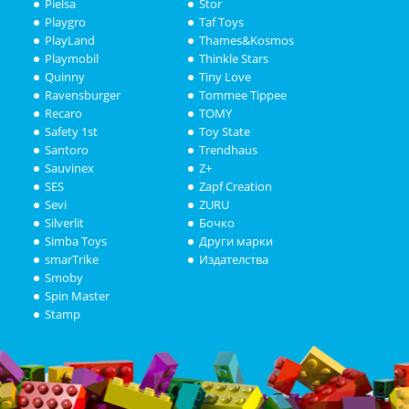
Pielsa
Stor
Playgro
Taf Toys
PlayLand
Thames&Kosmos
Playmobil
Thinkle Stars
Quinny
Tiny Love
Ravensburger
Tommee Tippee
Recaro
TOMY
Safety 1st
Toy State
Santoro
Trendhaus
Sauvinex
Z+
SES
Zapf Creation
Sevi
ZURU
Silverlit
Бочко
Simba Toys
Други марки
smarTrike
Издателства
Smoby
Spin Master
Stamp