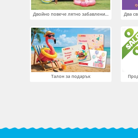
Двойно повече лятно забавление! Купи 2 продукта INTEX и вземи -33%
Прод
Талон за подарък