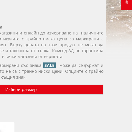
а
магазини и онлайн до изчерпване на наличните
ртикулите с трайно ниска цена са маркирани с
вят. Върху цената на този продукт не могат да
е и талони за отстъпка. Комсед АД не гарантира
 всички магазини от веригата.
маркирани със знака
SALE
може да съдържат и
ито не са с трайно ниски цени. Опциите с трайно
 същия знак.
Избери размер