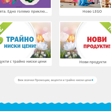
Два свята. Едно голямо приключение. Купи 2 продукта LEGO® Friends и/или LEGO® Minecraft и вземи -27%
Ново LEGO
укти с трайно ниски цени
Нови продукти
Виж всички Промоции, акценти и трайно ниски цени