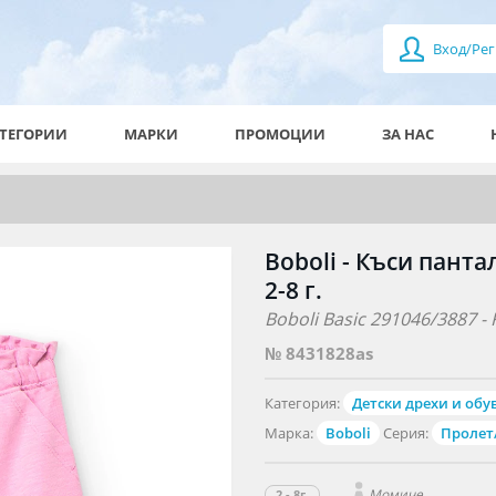
Вход/Рег
ТЕГОРИИ
МАРКИ
ПРОМОЦИИ
ЗА НАС
Boboli - Къси панта
2-8 г.
Boboli Basic 291046/3887 - K
№ 8431828as
Категория:
Детски дрехи и обу
Марка:
Boboli
Серия:
Пролет
Момиче
2 - 8г.