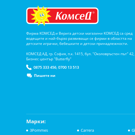
Фирма КОМСЕД и Верига детски магазини КОМСЕД са сред
водещите и най-бързо развиващи се фирми в областта на
детските играчки, бебешките и детски принадлежности.
КОМСЕД АД, гр. София, п.к. 1415, бул. "Околовръстен път" 42,
Бизнес център "Butterfly"
0875 333 456
0700 13 513
,
Пишете ни
Марки:
3Pommes
Carrera
G