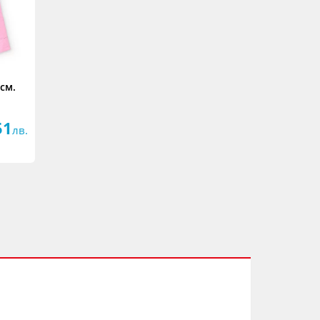
 см.
51
лв.