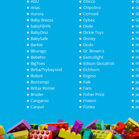
AGU
Chicco
G
Arias
Chipolino
G
Aurora
Comsed
G
Baby Brezza
Cybex
G
babyFEHN
Dede
H
BabyOno
Dickie Toys
H
BabySafe
Disney
h
Barbie
Dodo
H
Bburago
Dr. Brown's
H
Bebetto
Eastcolight
I
BigToes
Edison Giocattoli
I
Birba/Trybeyond
Eichhorn
I
Boboli
Engino
i
Bontempi
Falk
J
Britax Römer
Faro
J
Bruder
Fisher Price
J
Cangaroo
Freeon
J
Canpol
Funko
J