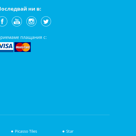
Последвай ни в:
риемаме плащания с:
Picasso Tiles
Star