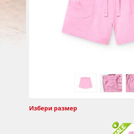
Избери
размер