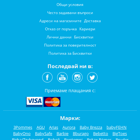
Общи условия
Често задавани въпроси
Адреси на магазините
Доставка
Отказ от поръчка
Кариери
Лични данни
Бисквитки
Политика за поверителност
Политика за Бисквитки
Последвай ни в:
Приемаме плащания с:
Марки:
3Pommes
AGU
Arias
Aurora
Baby Brezza
babyFEHN
BabyOno
BabySafe
Barbie
Bburago
Bebetto
BigToes
Birba/Trybeyond
Boboli
Bontempi
Britax Römer
Bruder