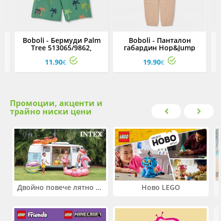
en
Boboli - Бермуди Palm
Boboli - Панталон
Tree 513065/9862,
габардин Hop&Jump
момче, 2-8 г.
533012/7448, момче, 2-8
5
11.90
19.90
г.
€
€
Промоции, акценти и
трайно ниски цени
Двойно повече лятно забавление! Купи 2 продукта INTEX и вземи -33%
Ново LEGO