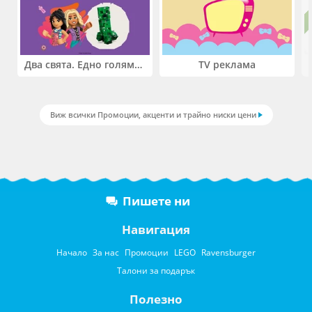
Два свята. Едно голямо приключение. Купи 2 продукта LEGO® Friends и/или LEGO® Minecraft и вземи -27%
TV реклама
Виж всички Промоции, акценти и трайно ниски цени
Пишете ни
Навигация
Начало
За нас
Промоции
LEGO
Ravensburger
Талони за подарък
Полезно