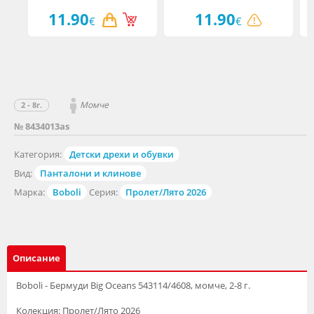
11.90
11.90
€
€
Момче
2 - 8г.
№ 8434013as
Категория:
Детски дрехи и обувки
Вид:
Панталони и клинове
Марка:
Boboli
Серия:
Пролет/Лято 2026
Описание
Boboli - Бермуди Big Oceans 543114/4608, момче, 2-8 г.
Колекция: Пролет/Лято 2026