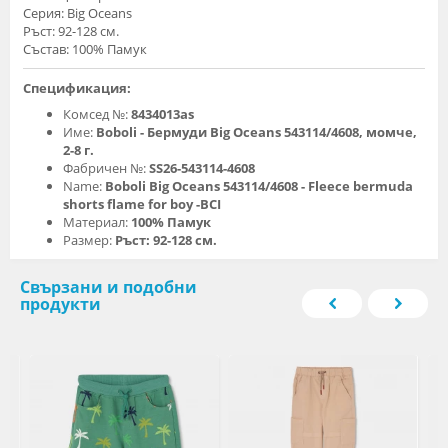
Серия: Big Oceans
Ръст: 92-128 см.
Състав: 100% Памук
Спецификация:
Комсед №:
8434013as
Име:
Boboli - Бермуди Big Oceans 543114/4608, момче,
2-8 г.
Фабричен №:
SS26-543114-4608
Name:
Boboli Big Oceans 543114/4608 - Fleece bermuda
shorts flame for boy -BCI
Материал:
100% Памук
Размер:
Ръст: 92-128 см.
Свързани и подобни
продукти