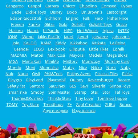
Cangaroo
Canpol
Carrera
Chicco
Chipolino
Comsed
Cybex
Dede
Dickie Toys
Disney
Dodo
Dr. Brown's
Eastcolight
Edison Giocattoli
Eichhorn
Engino
Falk
Faro
Fisher Price
Freeon
Funko
Glitza
Goki
Goliath
Goliath Toys
Graco
Hasbro
Hauck
hi Pando
HiPP
Hot Wheels
Injusa
INTEX
ION8
iWood
Jakks Pacific
Janet
Janod
Jazwarez
Johnson's
Joie
KALOO
KANZ
Kiddy
Kikkaboo
Kitikate
La Reina
Leander
LEGO
Lexibook
Lilliputie
Little Tikes
Lorelli
MADMIA
Mattel
Maxi Cosi
Mayoral
Medela
Mega Bloks
MGA
Mima Xari
MiniMe
MiStory
Momcozy
Mommy Care
Mondo
Moni
Monnalisa
Mutsy
Nice
Nikko
Noris
Nuby
Nuk
Nuna
Owli
Phil&Teds
Philips-Avent
Picasso Tiles
Pielsa
Playgro
PlayLand
Playmobil
Quinny
Ravensburger
Recaro
Safety 1st
Santoro
Sauvinex
SES
Sevi
Silverlit
Simba Toys
smarTrike
Smoby
Spin Master
Stamp
Star
Stor
Taf Toys
Thames&Kosmos
Thinkle Stars
Tiny Love
Tommee Tippee
TOMY
Toy State
Trendhaus
Z+
Zapf Creation
ZURU
Бочко
Други марки
Издателства