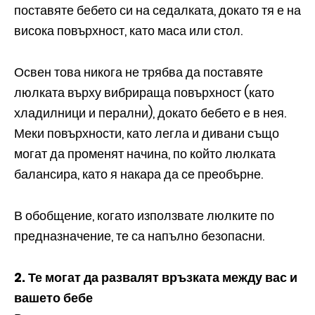
поставяте бебето си на седалката, докато тя е на
висока повърхност, като маса или стол.
Освен това никога не трябва да поставяте
люлката върху вибрираща повърхност (като
хладилници и перални), докато бебето е в нея.
Меки повърхности, като легла и дивани също
могат да променят начина, по който люлката
балансира, като я накара да се преобърне.
В обобщение, когато използвате люлките по
предназначение, те са напълно безопасни.
2. Те могат да развалят връзката между вас и
вашето бебе