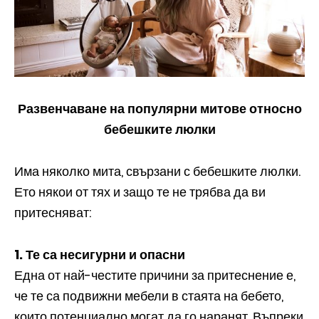
Развенчаване на популярни митове относно
бебешките люлки
Има няколко мита, свързани с бебешките люлки.
Ето някои от тях и защо те не трябва да ви
притесняват:
1. Те са несигурни и опасни
Една от най-честите причини за притеснение е,
че те са подвижни мебели в стаята на бебето,
които потенциално могат да го наранят. Въпреки