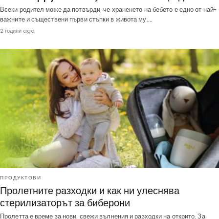
Всеки родител може да потвърди, че храненето на бебето е едно от най-
важните и съществени първи стъпки в живота му.…
2 години ago
ПРОДУКТОВИ
Пролетните разходки и как ни улеснява
стерилизаторът за биберони
Пролетта е време за нови, свежи вълнения и разходки на открито. За