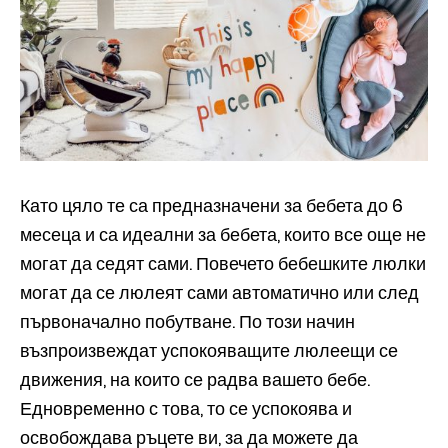
Като цяло те са предназначени за бебета до 6
месеца и са идеални за бебета, които все още не
могат да седят сами. Повечето бебешките люлки
могат да се люлеят сами автоматично или след
първоначално побутване. По този начин
възпроизвеждат успокояващите люлеещи се
движения, на които се радва вашето бебе.
Едновременно с това, то се успокоява и
освобождава ръцете ви, за да можете да