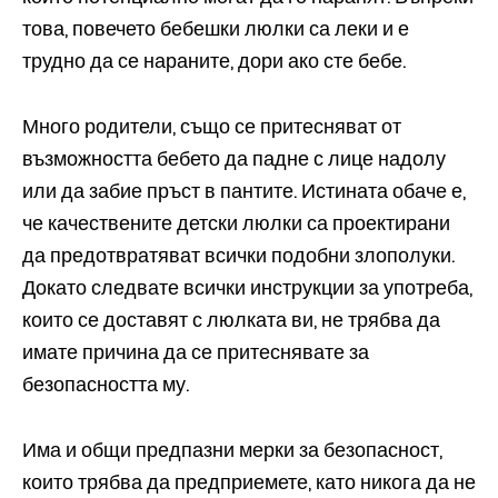
това, повечето бебешки люлки са леки и е
трудно да се нараните, дори ако сте бебе.
Много родители, също се притесняват от
възможността бебето да падне с лице надолу
или да забие пръст в пантите. Истината обаче е,
че качествените детски люлки са проектирани
да предотвратяват всички подобни злополуки.
Докато следвате всички инструкции за употреба,
които се доставят с люлката ви, не трябва да
имате причина да се притеснявате за
безопасността му.
Има и общи предпазни мерки за безопасност,
които трябва да предприемете, като никога да не