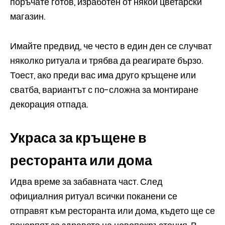
поръчате готов, изработен от някои цветарски
магазин.
Имайте предвид, че често в един ден се случват
няколко ритуала и трябва да реагирате бързо.
Тоест, ако преди вас има друго кръщене или
сватба, вариантът с по-сложна за монтиране
декорация отпада.
Украса за кръщене в
ресторанта или дома
Идва време за забавната част. След
официалния ритуал всички поканени се
отправят към ресторанта или дома, където ще се