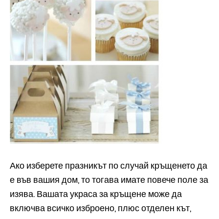
Ако изберете празникът по случай кръщенето да
е във вашия дом, то тогава имате повече поле за
изява. Вашата украса за кръщене може да
включва всичко изброено, плюс отделен кът,