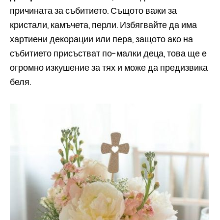
причината за събитието. Същото важи за
кристали, камъчета, перли. Избягвайте да има
хартиени декорации или пера, защото ако на
събитието присъстват по-малки деца, това ще е
огромно изкушение за тях и може да предизвика
беля.