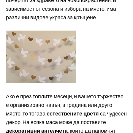
почерпят за здравето на новопокръстения. В
зависимост от сезона и избора на място, има
различни видове украса за кръщене.
Ако е през топлите месеци, и вашето тържество
е организирано навън, в градина или друго
място, то тогава
естествените цветя
са чудесен
декор. На всяка маса може да поставите
декоративни ангелчета
, които да напомнят