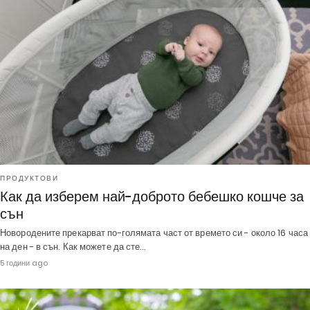
ПРОДУКТОВИ
Как да изберем най-доброто бебешко кошче за
сън
Новородените прекарват по-голямата част от времето си - около 16 часа
на ден - в сън. Как можете да сте…
5 години ago