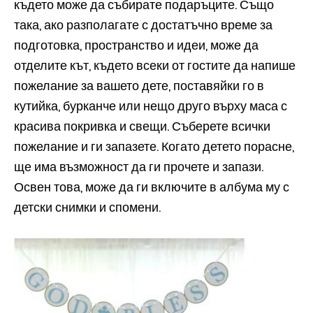
където може да събирате подаръците. Също
така, ако разполагате с достатъчно време за
подготовка, пространство и идеи, може да
отделите кът, където всеки от гостите да напише
пожелание за вашето дете, поставяйки го в
кутийка, бурканче или нещо друго върху маса с
красива покривка и свещи. Съберете всички
пожелание и ги запазете. Когато детето порасне,
ще има възможност да ги прочете и запази.
Освен това, може да ги включите в албума му с
детски снимки и спомени.