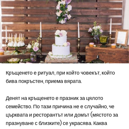
Кръщенето е ритуал, при който човекът, който
бива покръстен, приема вярата.
Денят на кръщенето е празник за цялото
семейство. По тази причина не е случайно, че
църквата и ресторантът или домът (мястото за
празнуване с близките) се украсява. Каква