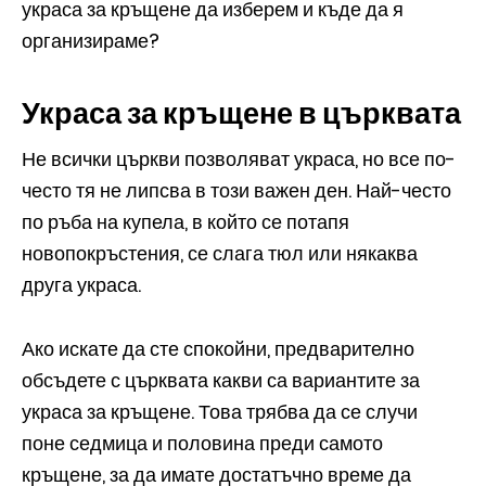
украса за кръщене да изберем и къде да я
организираме?
Украса за кръщене в църквата
Не всички църкви позволяват украса, но все по-
често тя не липсва в този важен ден. Най-често
по ръба на купела, в който се потапя
новопокръстения, се слага тюл или някаква
друга украса.
Ако искате да сте спокойни, предварително
обсъдете с църквата какви са вариантите за
украса за кръщене. Това трябва да се случи
поне седмица и половина преди самото
кръщене, за да имате достатъчно време да