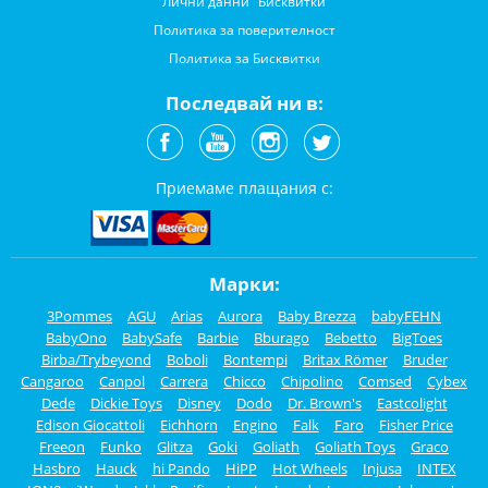
Лични данни
Бисквитки
Политика за поверителност
Политика за Бисквитки
Последвай ни в:
Приемаме плащания с:
Марки:
3Pommes
AGU
Arias
Aurora
Baby Brezza
babyFEHN
BabyOno
BabySafe
Barbie
Bburago
Bebetto
BigToes
Birba/Trybeyond
Boboli
Bontempi
Britax Römer
Bruder
Cangaroo
Canpol
Carrera
Chicco
Chipolino
Comsed
Cybex
Dede
Dickie Toys
Disney
Dodo
Dr. Brown's
Eastcolight
Edison Giocattoli
Eichhorn
Engino
Falk
Faro
Fisher Price
Freeon
Funko
Glitza
Goki
Goliath
Goliath Toys
Graco
Hasbro
Hauck
hi Pando
HiPP
Hot Wheels
Injusa
INTEX