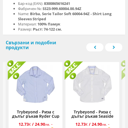
Бар-код (EAN):
8300865616241
Фабричен №:
SS23-999.60004.00.94Z
Name:
Birba, Serie Tailor Soft 60004-94Z - Shirt Long
Sleeves Striped
Материал:
100% Памук
Размер:
Ръст: 74-122 см.
Свързани и подобни
продукти
Trybeyond - Риза с
Trybeyond - Риза с
,
дълъг ръкав Ryder Cup
дълъг ръкав Seaside
60494-96Z, момче, 4-12
60499-15A, момче, 4-12
C
-
-
12.73
/ 24.90
12.73
/ 24.90
€
г.
лв.
€
г.
лв.