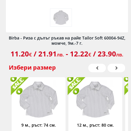
Birba - Риза с дълъг ръкав на райе Tailor Soft 60004-94Z,
момче, 9м.-7 г.
11.20
/ 21.91
- 12.22
/ 23.90
€
лв.
€
лв.
Избери
размер
9 м., ръст: 74 см.
12 м., ръст: 80 см.