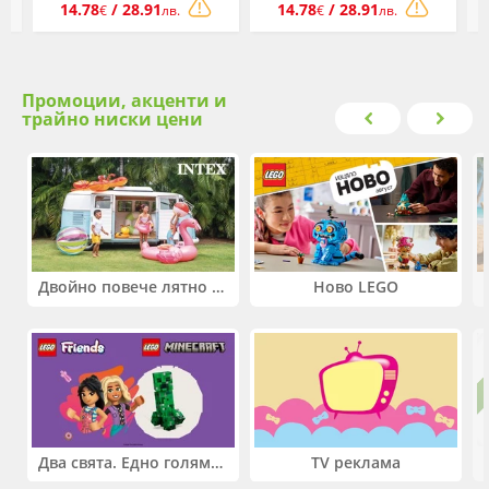
14.78
/ 28.91
14.78
/ 28.91
€
лв.
€
лв.
Промоции, акценти и
трайно ниски цени
Двойно повече лятно забавление! Купи 2 продукта INTEX и вземи -33%
Ново LEGO
Два свята. Едно голямо приключение. Купи 2 продукта LEGO® Friends и/или LEGO® Minecraft и вземи -27%
TV реклама