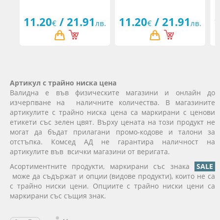
11.20
/ 21.91
11.20
/ 21.91
1
€
лв.
€
лв.
Артикул с трайно ниска цена
Валидна е във физическите магазини и онлайн до
изчерпване на наличните количества. В магазините
артикулите с трайно ниска цена са маркирани с ценови
етикети със зелен цвят. Върху цената на този продукт не
могат да бъдат прилагани промо-кодове и талони за
отстъпка. Комсед АД не гарантира наличност на
артикулите във всички магазини от веригата.
Асортиментните продукти, маркирани със знака
SALE
може да съдържат и опции (видове продукти), които не са
с трайно ниски цени. Опциите с трайно ниски цени са
маркирани със същия знак.