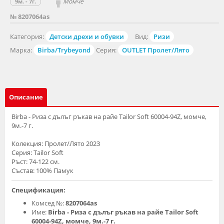
Момче
9м. - 7г.
№ 8207064as
Категория:
Детски дрехи и обувки
Вид:
Ризи
Марка:
Birba/Trybeyond
Серия:
OUTLET Пролет/Лято
Описание
Birba - Риза с дълъг ръкав на райе Tailor Soft 60004-94Z, момче,
9м.-7 г.
Колекция: Пролет/Лято 2023
Серия: Tailor Soft
Ръст: 74-122 см.
Състав: 100% Памук
Спецификация:
Комсед №:
8207064as
Име:
Birba - Риза с дълъг ръкав на райе Tailor Soft
60004-94Z, момче, 9м.-7 г.