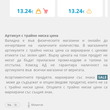
13.24
13.24
€
€
Артикул с трайно ниска цена
Валидна е във физическите магазини и онлайн до
изчерпване на наличните количества. В магазините
артикулите с трайно ниска цена са маркирани с ценови
етикети със зелен цвят. Върху цената на този продукт не
могат да бъдат прилагани промо-кодове и талони за
отстъпка. Комсед АД не гарантира наличност на
артикулите във всички магазини от веригата.
Асортиментните продукти, маркирани със знака
SALE
може да съдържат и опции (видове продукти), които не са
с трайно ниски цени. Опциите с трайно ниски цени са
маркирани със същия знак.
Момиче
9м. - 3г.