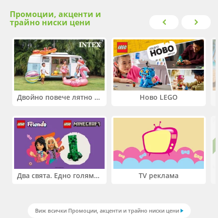
Промоции, акценти и
трайно ниски цени
Двойно повече лятно забавление! Купи 2 продукта INTEX и вземи -33%
Ново LEGO
Два свята. Едно голямо приключение. Купи 2 продукта LEGO® Friends и/или LEGO® Minecraft и вземи -27%
TV реклама
Виж всички Промоции, акценти и трайно ниски цени