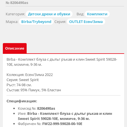
№ 8206490as
Категория:
Детски дрехи и обувки
Вид:
Комплекти
Марка:
Birba/Trybeyond
Серия:
OUTLET Есен/Зима
Описание
Birba - Комплект блуза с дълъг ръкав и клин Sweet Spirit 59028-
10E, момиче, 9-36 м.
Колекция: Есен/Зима 2022
Серия: Sweet Spirit
Ръст: 74-98 см.
Състав: 95% Памук, 5% Еластан
Спецификация:
Комсед №:
8206490as
Име:
Birba - Комплект блуза с дълъг ръкав и клин
Sweet Spirit 59028-10E, момиче, 9-36 м.
Фабричен №:
FW22-999-59028-00-10E