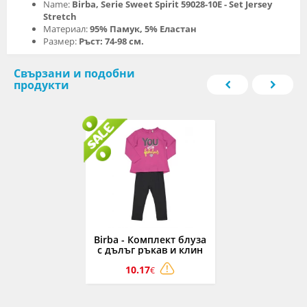
Name:
Birba, Serie Sweet Spirit 59028-10E - Set Jersey
Stretch
Материал:
95% Памук, 5% Еластан
Размер:
Ръст: 74-98 см.
Свързани и подобни
продукти
Birba - Комплект блуза
с дълъг ръкав и клин
Everyday Fitness Stars
10.17
59002-56C, момиче, 9-36
€
м.