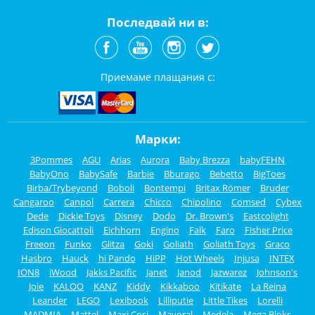
Последвай ни в:
Приемаме плащания с:
Марки:
3Pommes
AGU
Arias
Aurora
Baby Brezza
babyFEHN
BabyOno
BabySafe
Barbie
Bburago
Bebetto
BigToes
Birba/Trybeyond
Boboli
Bontempi
Britax Römer
Bruder
Cangaroo
Canpol
Carrera
Chicco
Chipolino
Comsed
Cybex
Dede
Dickie Toys
Disney
Dodo
Dr. Brown's
Eastcolight
Edison Giocattoli
Eichhorn
Engino
Falk
Faro
Fisher Price
Freeon
Funko
Glitza
Goki
Goliath
Goliath Toys
Graco
Hasbro
Hauck
hi Pando
HiPP
Hot Wheels
Injusa
INTEX
ION8
iWood
Jakks Pacific
Janet
Janod
Jazwarez
Johnson's
Joie
KALOO
KANZ
Kiddy
Kikkaboo
Kitikate
La Reina
Leander
LEGO
Lexibook
Lilliputie
Little Tikes
Lorelli
MADMIA
Mattel
Maxi Cosi
Mayoral
Medela
Mega Bloks