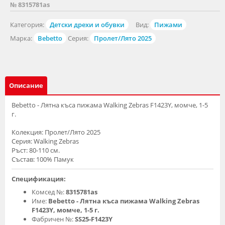
№ 8315781as
Категория:
Детски дрехи и обувки
Вид:
Пижами
Марка:
Bebetto
Серия:
Пролет/Лято 2025
Описание
Bebetto - Лятна къса пижама Walking Zebras F1423Y, момче, 1-5
г.
Колекция: Пролет/Лято 2025
Серия: Walking Zebras
Ръст: 80-110 см.
Състав: 100% Памук
Спецификация:
Комсед №:
8315781as
Име:
Bebetto - Лятна къса пижама Walking Zebras
F1423Y, момче, 1-5 г.
Фабричен №:
SS25-F1423Y