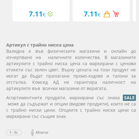
7.11
7.11
€
€
Артикул с трайно ниска цена
Валидна е във физическите магазини и онлайн до
изчерпване на наличните количества. В магазините
артикулите с трайно ниска цена са маркирани с ценови
етикети със зелен цвят. Върху цената на този продукт не
могат да бъдат прилагани промо-кодове и талони за
отстъпка. Комсед АД не гарантира наличност на
артикулите във всички магазини от веригата.
Асортиментните продукти, маркирани със знака
SALE
може да съдържат и опции (видове продукти), които не са
с трайно ниски цени. Опциите с трайно ниски цени са
маркирани със същия знак.
Момче
1 - 5г.