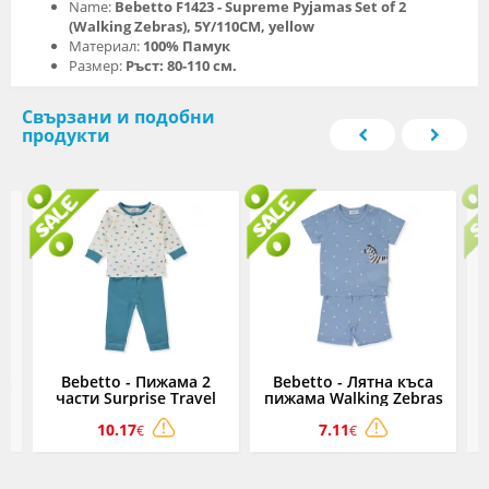
Name:
Bebetto F1423 - Supreme Pyjamas Set of 2
(Walking Zebras), 5Y/110CM, yellow
Материал:
100% Памук
Размер:
Ръст: 80-110 см.
Свързани и подобни
продукти
га
Bebetto - Пижама 2
Bebetto - Лятна къса
B
y
части Surprise Travel
пижама Walking Zebras
г.
F1422, момче, 1-5 г.
F1423B, момче, 1-5 г.
10.17
7.11
€
€