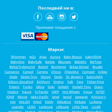
Последвай ни в:
Приемаме плащания с:
Марки:
3Pommes
AGU
Arias
Aurora
Baby Brezza
babyFEHN
BabyOno
BabySafe
Barbie
Bburago
Bebetto
BigToes
Birba/Trybeyond
Boboli
Bontempi
Britax Römer
Bruder
Cangaroo
Canpol
Carrera
Chicco
Chipolino
Comsed
Cybex
Dede
Dickie Toys
Disney
Dodo
Dr. Brown's
Eastcolight
Edison Giocattoli
Eichhorn
Engino
Falk
Faro
Fisher Price
Freeon
Funko
Glitza
Goki
Goliath
Goliath Toys
Graco
Hasbro
Hauck
hi Pando
HiPP
Hot Wheels
Injusa
INTEX
ION8
iWood
Jakks Pacific
Janet
Janod
Jazwarez
Johnson's
Joie
KALOO
KANZ
Kiddy
Kikkaboo
Kitikate
La Reina
Leander
LEGO
Lexibook
Lilliputie
Little Tikes
Lorelli
MADMIA
Mattel
Maxi Cosi
Mayoral
Medela
Mega Bloks