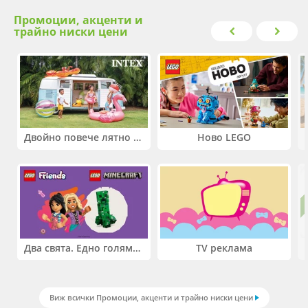
Промоции, акценти и
трайно ниски цени
Двойно повече лятно забавление! Купи 2 продукта INTEX и вземи -33%
Ново LEGO
Два свята. Едно голямо приключение. Купи 2 продукта LEGO® Friends и/или LEGO® Minecraft и вземи -27%
TV реклама
Виж всички Промоции, акценти и трайно ниски цени