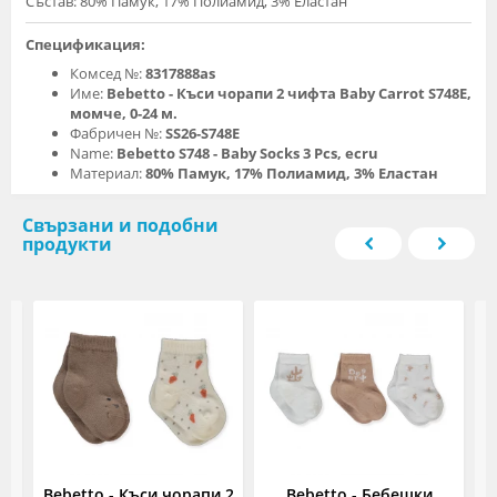
Състав: 80% Памук, 17% Полиамид, 3% Еластан
Спецификация:
Комсед №:
8317888as
Име:
Bebetto - Къси чорапи 2 чифта Baby Carrot S748E,
момче, 0-24 м.
Фабричен №:
SS26-S748E
Name:
Bebetto S748 - Baby Socks 3 Pcs, ecru
Материал:
80% Памук, 17% Полиамид, 3% Еластан
Свързани и подобни
продукти
Bebetto - Къси чорапи 2
Bebetto - Бебешки