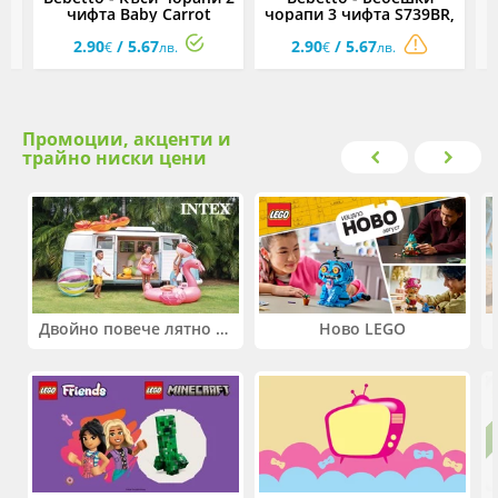
,
чифта Baby Carrot
чорапи 3 чифта S739BR,
S748BR, момче, 0-24 м.
момче, 0-6 м.
2.90
/ 5.67
2.90
/ 5.67
€
лв.
€
лв.
Промоции, акценти и
трайно ниски цени
Двойно повече лятно забавление! Купи 2 продукта INTEX и вземи -33%
Ново LEGO