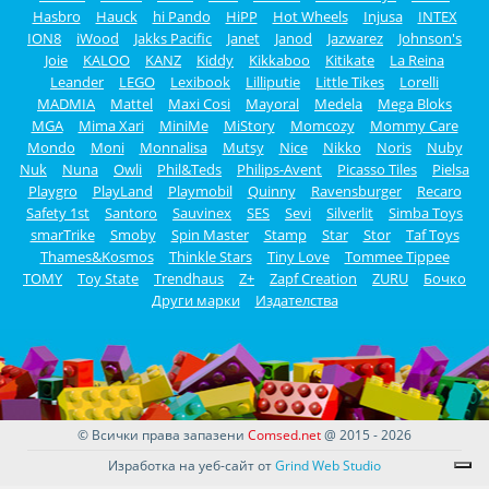
Hasbro
Hauck
hi Pando
HiPP
Hot Wheels
Injusa
INTEX
ION8
iWood
Jakks Pacific
Janet
Janod
Jazwarez
Johnson's
Joie
KALOO
KANZ
Kiddy
Kikkaboo
Kitikate
La Reina
Leander
LEGO
Lexibook
Lilliputie
Little Tikes
Lorelli
MADMIA
Mattel
Maxi Cosi
Mayoral
Medela
Mega Bloks
MGA
Mima Xari
MiniMe
MiStory
Momcozy
Mommy Care
Mondo
Moni
Monnalisa
Mutsy
Nice
Nikko
Noris
Nuby
Nuk
Nuna
Owli
Phil&Teds
Philips-Avent
Picasso Tiles
Pielsa
Playgro
PlayLand
Playmobil
Quinny
Ravensburger
Recaro
Safety 1st
Santoro
Sauvinex
SES
Sevi
Silverlit
Simba Toys
smarTrike
Smoby
Spin Master
Stamp
Star
Stor
Taf Toys
Thames&Kosmos
Thinkle Stars
Tiny Love
Tommee Tippee
TOMY
Toy State
Trendhaus
Z+
Zapf Creation
ZURU
Бочко
Други марки
Издателства
© Всички права запазени
Comsed.net
@ 2015 - 2026
Изработка на уеб-сайт от
Grind Web Studio