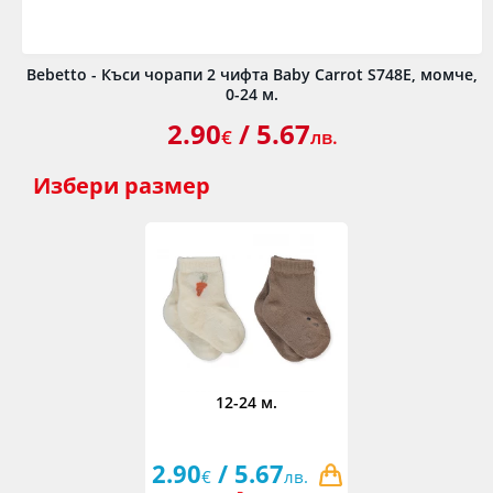
Bebetto - Къси чорапи 2 чифта Baby Carrot S748E, момче,
0-24 м.
2.90
/ 5.67
€
лв.
Избери
размер
12-24 м.
2.90
/ 5.67
€
лв.