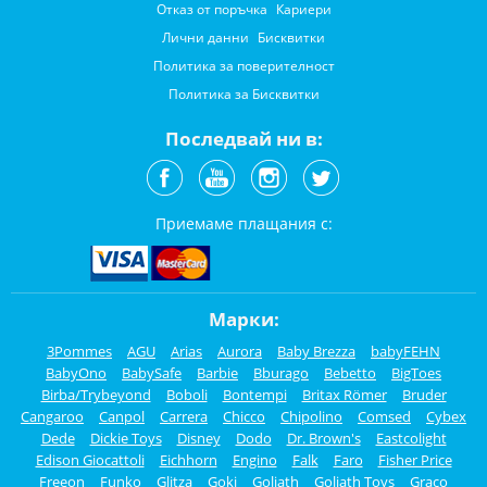
Отказ от поръчка
Кариери
Лични данни
Бисквитки
Политика за поверителност
Политика за Бисквитки
Последвай ни в:
Приемаме плащания с:
Марки:
3Pommes
AGU
Arias
Aurora
Baby Brezza
babyFEHN
BabyOno
BabySafe
Barbie
Bburago
Bebetto
BigToes
Birba/Trybeyond
Boboli
Bontempi
Britax Römer
Bruder
Cangaroo
Canpol
Carrera
Chicco
Chipolino
Comsed
Cybex
Dede
Dickie Toys
Disney
Dodo
Dr. Brown's
Eastcolight
Edison Giocattoli
Eichhorn
Engino
Falk
Faro
Fisher Price
Freeon
Funko
Glitza
Goki
Goliath
Goliath Toys
Graco