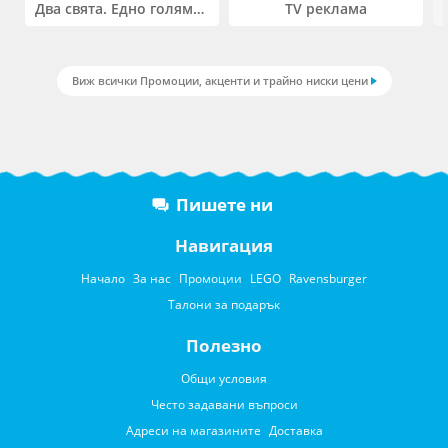
Два свята. Едно голямо приключение. Купи 2 продукта LEGO® Friends и/или LEGO® Minecraft и вземи -27%
TV реклама
Виж всички Промоции, акценти и трайно ниски цени
Пишете ни
Навигация
Начало
За нас
Промоции
LEGO
Ravensburger
Талони за подарък
Полезно
Общи условия
Често задавани въпроси
Адреси на магазините
Доставка