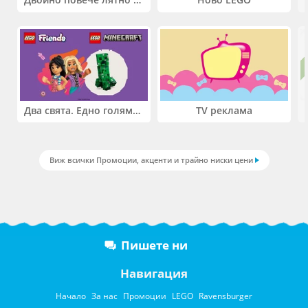
Два свята. Едно голямо приключение. Купи 2 продукта LEGO® Friends и/или LEGO® Minecraft и вземи -27%
TV реклама
Виж всички Промоции, акценти и трайно ниски цени
Пишете ни
Навигация
Начало
За нас
Промоции
LEGO
Ravensburger