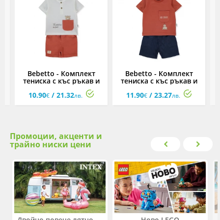
Bebetto - Комплект
Bebetto - Комплект
и
тениска с къс ръкав и
тениска с къс ръкав и
бермуди Hello K5298,
бермуди Hello K5299,
10.90
/ 21.32
11.90
/ 23.27
f
момче, 3-24 м.
момче, 3-24 м.
€
лв.
€
лв.
Промоции, акценти и
трайно ниски цени
Двойно повече лятно забавление! Купи 2 продукта INTEX и вземи -33%
Ново LEGO