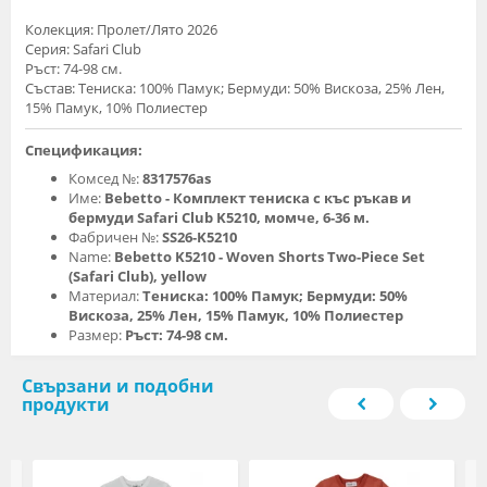
Колекция: Пролет/Лято 2026
Серия: Safari Club
Ръст: 74-98 см.
Състав: Тениска: 100% Памук; Бермуди: 50% Вискоза, 25% Лен,
15% Памук, 10% Полиестер
Спецификация:
Комсед №:
8317576as
Име:
Bebetto - Комплект тениска с къс ръкав и
бермуди Safari Club K5210, момче, 6-36 м.
Фабричен №:
SS26-K5210
Name:
Bebetto K5210 - Woven Shorts Two-Piece Set
(Safari Club), yellow
Материал:
Тениска: 100% Памук; Бермуди: 50%
Вискоза, 25% Лен, 15% Памук, 10% Полиестер
Размер:
Ръст: 74-98 см.
Свързани и подобни
продукти