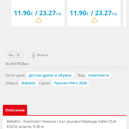
11.90
/ 23.27
11.90
/ 23.27
1
€
лв.
€
лв.
Момче
6м. - 3г.
№ 8317576as
Категория:
Детски дрехи и обувки
Вид:
Комплекти
Марка:
Bebetto
Серия:
Пролет/Лято 2026
Описание
Bebetto - Комплект тениска с къс ръкав и бермуди Safari Club
K5210, момче, 6-36 м.