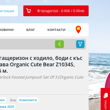
0
продукт(а) - 0.00
€
/ 0.00
лв.
истрация
НОВИНИ
БЛОГ
КОНТАКТИ
 гащеризон с ходило, боди с къс
ава Organic Cute Bear Z1034S,
 м.
erlock Footed Jumpsuit Set Of 3 (Organic Cute
вки
Вид:
Комплекти
пиши ни
Зима 2025