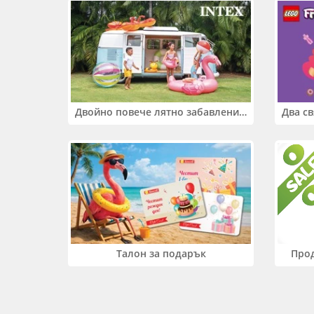
Двойно повече лятно забавление! Купи 2 продукта INTEX и вземи -33%
Прод
Талон за подарък