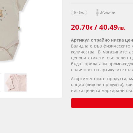
Момиче
0 - 6м.
20.70
/ 40.49
€
лв.
Артикул с трайно ниска цен
Валидна е във физическите 
количества. В магазините а
ценови етикети със зелен ц
бъдат прилагани промо-кодов
наличност на артикулите във
Асортиментните продукти, 
опции (видове продукти), ко
ниски цени са маркирани със