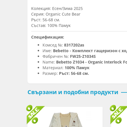
Колекция: Есен/Зима 2025
Серия: Organic Cute Bear
Ръст: 56-68 см.
Състав: 100% Памук
Спецификация:
Комсед №:
8317202as
Име:
Bebetto - Комплект гащеризон с ход
Фабричен №:
FW25-Z1034S
Name:
Bebetto Z1034 - Organic Interlock F
Материал:
100% Памук
Размер:
Ръст: 56-68 см.
Свързани и подобни продукти