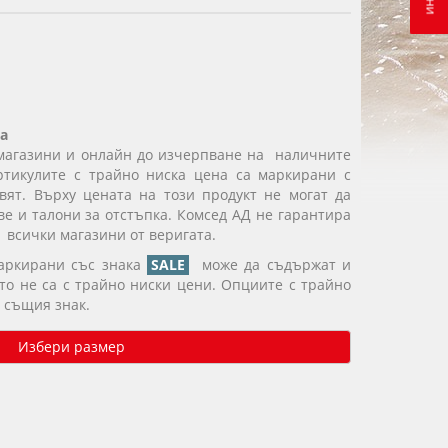
а
магазини и онлайн до изчерпване на наличните
ртикулите с трайно ниска цена са маркирани с
вят. Върху цената на този продукт не могат да
е и талони за отстъпка. Комсед АД не гарантира
 всички магазини от веригата.
маркирани със знака
SALE
може да съдържат и
ито не са с трайно ниски цени. Опциите с трайно
 същия знак.
Избери размер