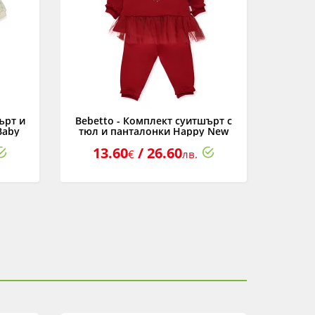
ърт и
Bebetto - Комплект суитшърт с
Bebett
Baby
тюл и панталонки Happy New
ръкав,
24 м.
Year'25 K5110, момиче, 3-24 м.
T
13.60
/ 26.60
9
€
лв.