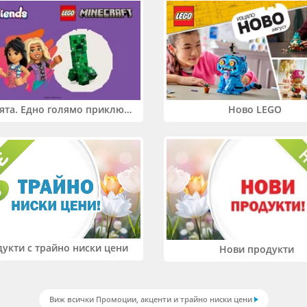
Два свята. Едно голямо приключение. Купи 2 продукта LEGO® Friends и/или LEGO® Minecraft и вземи -27%
Ново LEGO
укти с трайно ниски цени
Нови продукти
Виж всички Промоции, акценти и трайно ниски цени