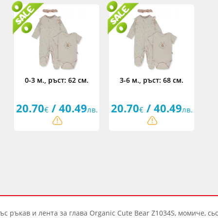
0-3 м., ръст: 62 см.
3-6 м., ръст: 68 см.
20.70
/ 40.49
20.70
/ 40.49
€
лв.
€
лв.
ъс ръкав и лента за глава Organic Cute Bear Z1034S, момиче, сьо