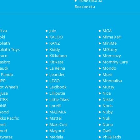
Политика за
Бисквитки
litza
Joie
MGA
oki
KALOO
Mima Xari
oliath
KANZ
MiniMe
oliath Toys
Kiddy
MiStory
raco
Kikkaboo
Momcozy
asbro
Kitikate
Mommy Care
auck
La Reina
Mondo
i Pando
Leander
Moni
iPP
LEGO
Monnalisa
ot Wheels
Lexibook
Mutsy
njusa
Lilliputie
Nice
NTEX
Little Tikes
Nikko
ON8
Lorelli
Noris
Wood
MADMIA
Nuby
akks Pacific
Mattel
Nuk
anet
Maxi Cosi
Nuna
anod
Mayoral
Owli
azwarez
Medela
Phil&Teds