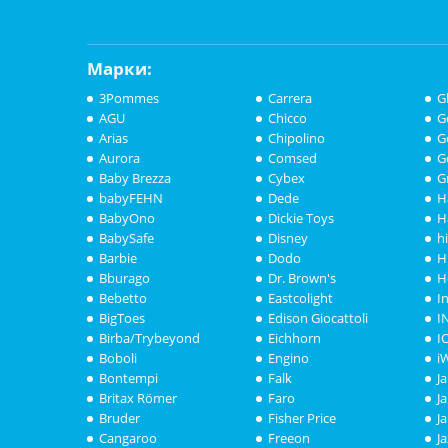
Марки:
3Pommes
Carrera
G
AGU
Chicco
G
Arias
Chipolino
G
Aurora
Comsed
G
Baby Brezza
Cybex
G
babyFEHN
Dede
H
BabyOno
Dickie Toys
H
BabySafe
Disney
h
Barbie
Dodo
H
Bburago
Dr. Brown's
H
Bebetto
Eastcolight
I
BigToes
Edison Giocattoli
I
Birba/Trybeyond
Eichhorn
I
Boboli
Engino
i
Bontempi
Falk
J
Britax Römer
Faro
J
Bruder
Fisher Price
J
Cangaroo
Freeon
J