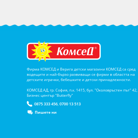
Фирма КОМСЕД и Верига детски магазини КОМСЕД са сред
водещите и най-бързо развиващи се фирми в областта на
детските играчки, бебешките и детски принадлежности.
КОМСЕД АД, гр. София, п.к. 1415, бул. "Околовръстен път" 42,
Бизнес център "Butterfly"
0875 333 456
0700 13 513
,
Пишете ни