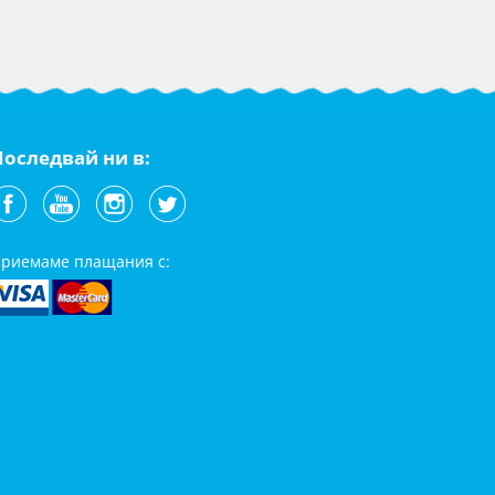
Последвай ни в:
риемаме плащания с: