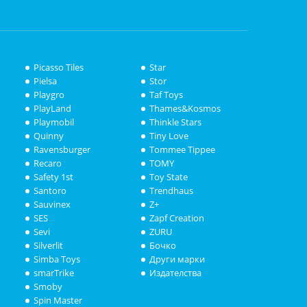
Picasso Tiles
Star
Pielsa
Stor
Playgro
Taf Toys
PlayLand
Thames&Kosmos
Playmobil
Thinkle Stars
Quinny
Tiny Love
Ravensburger
Tommee Tippee
Recaro
TOMY
Safety 1st
Toy State
Santoro
Trendhaus
Sauvinex
Z+
SES
Zapf Creation
Sevi
ZURU
Silverlit
Бочко
Simba Toys
Други марки
smarTrike
Издателства
Smoby
Spin Master