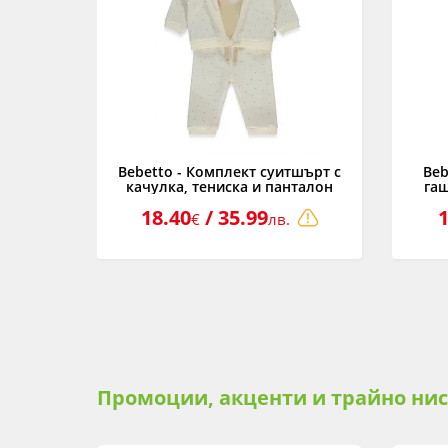
золка,
Bebetto - Комплект суитшърт с
Beb
c Born
качулка, тениска и панталон
га
, розов,
Mother and Baby K4915E, момиче,
K491
18.40
/ 35.99
1
екрю, 3-24 м.
€
лв.
Промоции, акценти и трайно ни