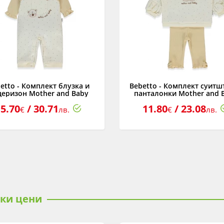
etto - Комплект блузка и
Bebetto - Комплект суитш
щеризон Mother and Baby
панталонки Mother and 
6E, момиче, екрю, 3-24 м.
K4917E, момиче, екрю, 3-
5.70
/ 30.71
11.80
/ 23.08
€
лв.
€
лв.
ски цени