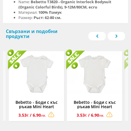
Name:
Bebetto T3820 - Organic Interlock Bodysuit
(Organic Colorful Birds), 9-12M/80CM, ecru
Материал:
100% Памук
Размер:
Ръст: 62-80 см.
Свързани и подобни
продукти
Bebetto - Боди с къс
Bebetto - Боди с къс
l
ръкав Mini Heart
ръкав Mini Heart
0-
T3921P, момиче, 0-12 м.
T3921Y, момиче, 0-12 м.
3.53
/ 6.90
3.53
/ 6.90
€
лв.
€
лв.