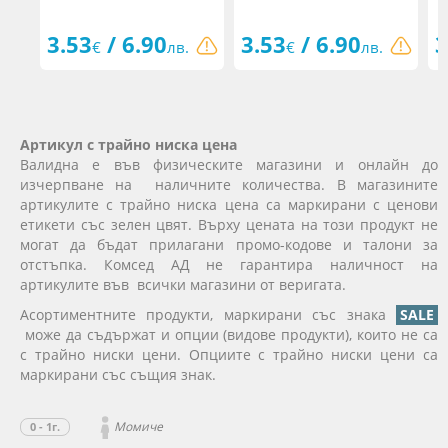
3.53
/ 6.90
3.53
/ 6.90
3
€
лв.
€
лв.
Артикул с трайно ниска цена
Валидна е във физическите магазини и онлайн до
изчерпване на наличните количества. В магазините
артикулите с трайно ниска цена са маркирани с ценови
етикети със зелен цвят. Върху цената на този продукт не
могат да бъдат прилагани промо-кодове и талони за
отстъпка. Комсед АД не гарантира наличност на
артикулите във всички магазини от веригата.
Асортиментните продукти, маркирани със знака
SALE
може да съдържат и опции (видове продукти), които не са
с трайно ниски цени. Опциите с трайно ниски цени са
маркирани със същия знак.
Момиче
0 - 1г.