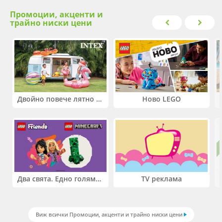
Промоции, акценти и
трайно ниски цени
Двойно повече лятно забавление! Купи 2 продукта INTEX и вземи -33%
Ново LEGO
Два свята. Едно голямо приключение. Купи 2 продукта LEGO® Friends и/или LEGO® Minecraft и вземи -27%
TV реклама
Виж всички Промоции, акценти и трайно ниски цени