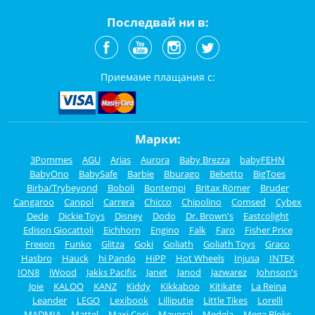
Последвай ни в:
Приемаме плащания с:
Марки:
3Pommes
AGU
Arias
Aurora
Baby Brezza
babyFEHN
BabyOno
BabySafe
Barbie
Bburago
Bebetto
BigToes
Birba/Trybeyond
Boboli
Bontempi
Britax Römer
Bruder
Cangaroo
Canpol
Carrera
Chicco
Chipolino
Comsed
Cybex
Dede
Dickie Toys
Disney
Dodo
Dr. Brown's
Eastcolight
Edison Giocattoli
Eichhorn
Engino
Falk
Faro
Fisher Price
Freeon
Funko
Glitza
Goki
Goliath
Goliath Toys
Graco
Hasbro
Hauck
hi Pando
HiPP
Hot Wheels
Injusa
INTEX
ION8
iWood
Jakks Pacific
Janet
Janod
Jazwarez
Johnson's
Joie
KALOO
KANZ
Kiddy
Kikkaboo
Kitikate
La Reina
Leander
LEGO
Lexibook
Lilliputie
Little Tikes
Lorelli
MADMIA
Mattel
Maxi Cosi
Mayoral
Medela
Mega Bloks