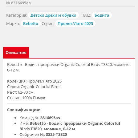
№ 8316695as
Категория:
Детски дрехи и обувки
Вид:
Бодита
Марка:
Bebetto
Серия:
Пролет/Лято 2025
Описание
Bebetto - Боди с презрамки Organic Colorful Birds T3820, момиче,
0-12 м.
Колекция: Пролет/Лято 2025
Серия: Organic Colorful Birds
Ръст: 62-80 см.
Състав: 100% Памук
Спецификация:
Комсед №:
8316695as
Име:
Bebetto - Боди с презрамки Organic Colorful
Birds T3820, момиче, 0-12 м.
Фабричен №:
SS25-T3820